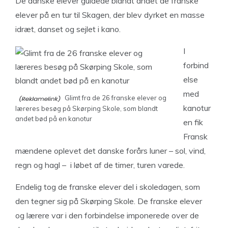
De danske elever guidede blandt andet de franske
elever på en tur til Skagen, der blev dyrket en masse
idræt, danset og sejlet i kano.
I
forbind
else
med
Glimt fra de 26 franske elever og
kanotur
læreres besøg på Skørping Skole, som blandt
andet bød på en kanotur
en fik
Fransk
mændene oplevet det danske forårs luner – sol, vind,
regn og hagl – i løbet af de timer, turen varede.
Endelig tog de franske elever del i skoledagen, som
den tegner sig på Skørping Skole. De franske elever
og lærere var i den forbindelse imponerede over de