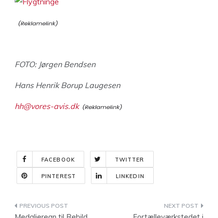
FOTO: Jørgen Bendsen
Hans Henrik Borup Laugesen
hh@vores-avis.dk
FACEBOOK
TWITTER
PINTEREST
LINKEDIN
Indlægsnavigation
Medaljeregn til Rebild
Fortælleværkstedet i