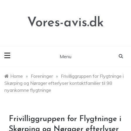
Skip
to
content
Vores-avis.dk
Menu
Home
»
Foreninger
»
Frivilliggruppen for Flygtninge i
Skørping og Nørager efterlyser kontaktfamilier til 98
nyankomne flygtninge
Frivilliggruppen for Flygtninge i
Skørping og Nørager efterlyser