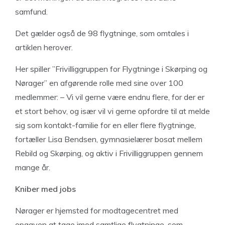
samfund.
Det gælder også de 98 flygtninge, som omtales i
artiklen herover.
Her spiller ”Frivilliggruppen for Flygtninge i Skørping og
Nørager” en afgørende rolle med sine over 100
medlemmer: – Vi vil gerne være endnu flere, for der er
et stort behov, og især vil vi gerne opfordre til at melde
sig som kontakt-familie for en eller flere flygtninge,
fortæller Lisa Bendsen, gymnasielærer bosat mellem
Rebild og Skørping, og aktiv i Frivilliggruppen gennem
mange år.
Kniber med jobs
Nørager er hjemsted for modtagecentret med
opgaven at tage imod samtlige flygtninge, som