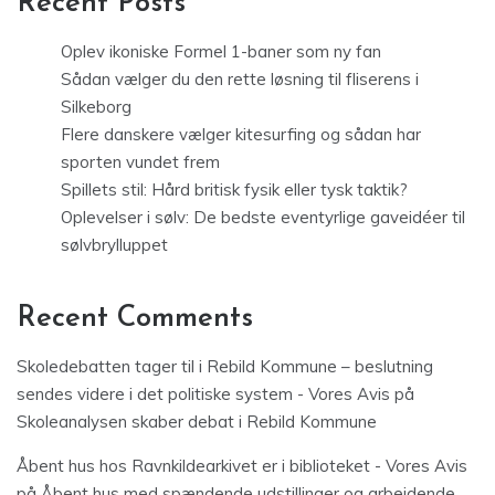
Recent Posts
Oplev ikoniske Formel 1-baner som ny fan
Sådan vælger du den rette løsning til fliserens i
Silkeborg
Flere danskere vælger kitesurfing og sådan har
sporten vundet frem
Spillets stil: Hård britisk fysik eller tysk taktik?
Oplevelser i sølv: De bedste eventyrlige gaveidéer til
sølvbrylluppet
Recent Comments
Skoledebatten tager til i Rebild Kommune – beslutning
sendes videre i det politiske system - Vores Avis
på
Skoleanalysen skaber debat i Rebild Kommune
Åbent hus hos Ravnkildearkivet er i biblioteket - Vores Avis
på
Åbent hus med spændende udstillinger og arbejdende