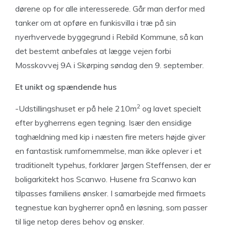
dørene op for alle interesserede. Går man derfor med
tanker om at opføre en funkisvilla i træ på sin
nyerhvervede byggegrund i Rebild Kommune, så kan
det bestemt anbefales at lægge vejen forbi
Mosskovvej 9A i Skørping søndag den 9. september.
Et unikt og spændende hus
2
-Udstillingshuset er på hele 210m
og lavet specielt
efter bygherrens egen tegning. Især den ensidige
taghældning med kip i næsten fire meters højde giver
en fantastisk rumfornemmelse, man ikke oplever i et
traditionelt typehus, forklarer Jørgen Steffensen, der er
boligarkitekt hos Scanwo. Husene fra Scanwo kan
tilpasses familiens ønsker. I samarbejde med firmaets
tegnestue kan bygherrer opnå en løsning, som passer
til lige netop deres behov og ønsker.