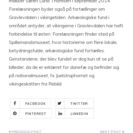
makker Søren Lund Thomsen i september 2014.
Forelæsningen byder også på fortællinger om
Gravlevdalen i vikingetiden. Arkæologiske fund i
området antyder, at vikingerne i Gravlevdalen har haft
forbindelse til østen. Forelæsningen finder sted på
Spillemandsmuseet, hvor historierne om flere lokale,
betydningsfulde, arkæologiske fund fortælles.
Genstandene, der blev fundet er dog kun at se på
billeder, da de er erklæret for danefæ og befinder sig
på nationalmuseet, fx Juelstruphornet og
vikingeskatten fra Rebild.
FACEBOOK
TWITTER
PINTEREST
LINKEDIN
Indlægsnavigation