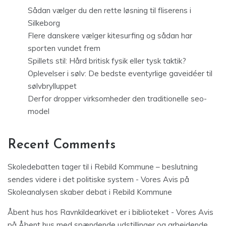
Sådan vælger du den rette løsning til fliserens i
Silkeborg
Flere danskere vælger kitesurfing og sådan har
sporten vundet frem
Spillets stil: Hård britisk fysik eller tysk taktik?
Oplevelser i sølv: De bedste eventyrlige gaveidéer til
sølvbrylluppet
Derfor dropper virksomheder den traditionelle seo-
model
Recent Comments
Skoledebatten tager til i Rebild Kommune – beslutning
sendes videre i det politiske system - Vores Avis
på
Skoleanalysen skaber debat i Rebild Kommune
Åbent hus hos Ravnkildearkivet er i biblioteket - Vores Avis
på
Åbent hus med spændende udstillinger og arbejdende