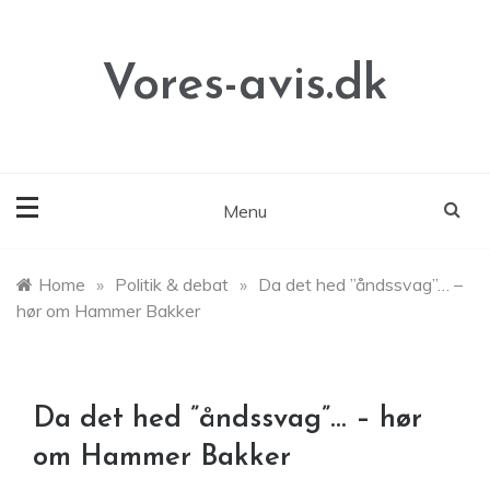
Skip
to
content
Vores-avis.dk
Menu
Home
»
Politik & debat
»
Da det hed ”åndssvag”… –
hør om Hammer Bakker
Da det hed ”åndssvag”… – hør
om Hammer Bakker