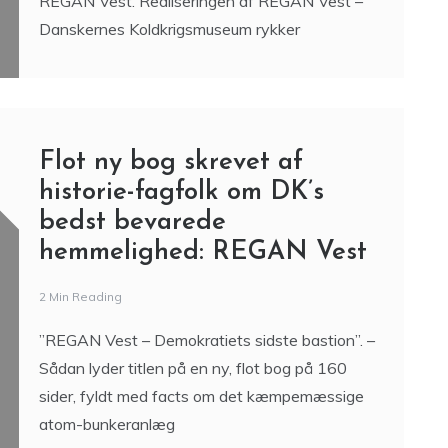
REGAN Vest. Realiseringen af REGAN Vest –
Danskernes Koldkrigsmuseum rykker
Flot ny bog skrevet af
historie-fagfolk om DK’s
bedst bevarede
hemmelighed: REGAN Vest
2 Min Reading
”REGAN Vest – Demokratiets sidste bastion”. –
Sådan lyder titlen på en ny, flot bog på 160
sider, fyldt med facts om det kæmpemæssige
atom-bunkeranlæg