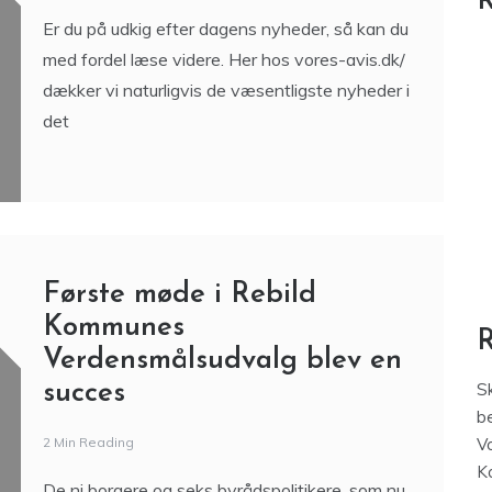
R
Er du på udkig efter dagens nyheder, så kan du
med fordel læse videre. Her hos vores-avis.dk/
dækker vi naturligvis de væsentligste nyheder i
det
Første møde i Rebild
Kommunes
Verdensmålsudvalg blev en
succes
S
be
2 Min Reading
V
K
De ni borgere og seks byrådspolitikere, som nu