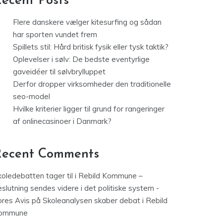
ecent Posts
Flere danskere vælger kitesurfing og sådan
har sporten vundet frem
Spillets stil: Hård britisk fysik eller tysk taktik?
Oplevelser i sølv: De bedste eventyrlige
gaveidéer til sølvbrylluppet
Derfor dropper virksomheder den traditionelle
seo-model
Hvilke kriterier ligger til grund for rangeringer
af onlinecasinoer i Danmark?
Recent Comments
koledebatten tager til i Rebild Kommune –
slutning sendes videre i det politiske system -
ores Avis
på
Skoleanalysen skaber debat i Rebild
ommune