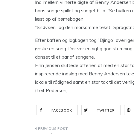
Ind imellem vi hørte digte af Benny Andersen 
hans sange spillet og sunget bl. a. ”Se hvilk
læst op af børnebogen
”Snøvsen” og den morsomme tekst ”Sprogstrid 
Efter kaffen og lagkagen tog ”Djingo” over ige
ønske en sang. Der var en rigtig god stemning,
danset til et par af sangene.
Finn Jensen sluttede aftenen af med en stor tak 
inspirerende indslag med Benny Andersen tekste
lokale til rådighed samt en stor tak til det ve
(Leif Pedersen)
FACEBOOK
TWITTER
Indlægsnavigation