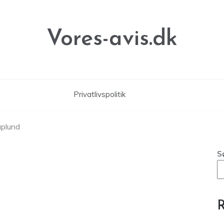
Vores-avis.dk
Privatlivspolitik
uplund
S
R