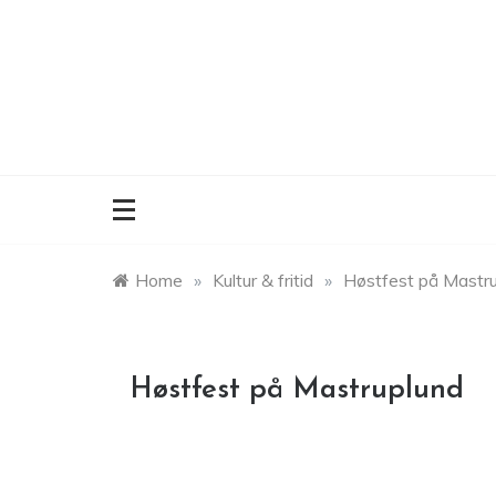
Skip
to
content
Home
»
Kultur & fritid
»
Høstfest på Mastr
Høstfest på Mastruplund