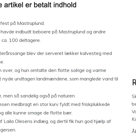
fest på Mastruplund.
v havde indbudt beboere på Mastruplund og andre
d ca. 100 deltagere.
fterårssange blev der serveret lækker kalvesteg med
e.
 over, og hun omtalte den flotte solrige og varme
net nyde undtagen landmændene, som manglede vand til
 men så sandelig også på naturen.
S
lesen medbragt en stor kurv fyldt med friskplukkede
be
V
og alle kunne smage de flotte bær.
K
Laila Olesens indlæg, og dertil fik hun god hjælp af
egersen.
Åb