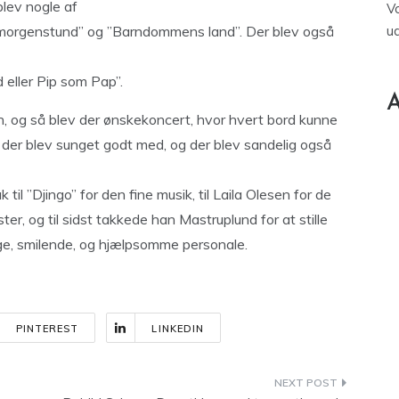
blev nogle af
V
en morgenstund” og ”Barndommens land”. Der blev også
u
eller Pip som Pap”.
A
n, og så blev der ønskekoncert, hvor hvert bord kunne
 der blev sunget godt med, og der blev sandelig også
til ”Djingo” for den fine musik, til Laila Olesen for de
r, og til sidst takkede han Mastruplund for at stille
nlige, smilende, og hjælpsomme personale.
PINTEREST
LINKEDIN