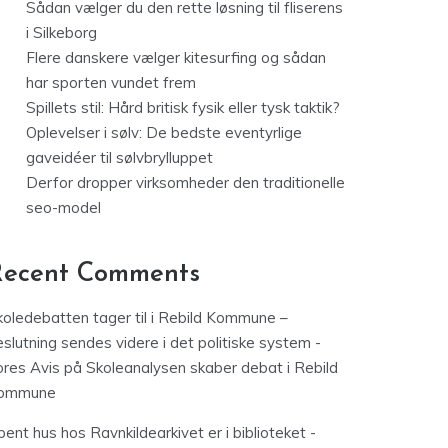
Sådan vælger du den rette løsning til fliserens
i Silkeborg
Flere danskere vælger kitesurfing og sådan
har sporten vundet frem
Spillets stil: Hård britisk fysik eller tysk taktik?
Oplevelser i sølv: De bedste eventyrlige
gaveidéer til sølvbrylluppet
Derfor dropper virksomheder den traditionelle
seo-model
Recent Comments
koledebatten tager til i Rebild Kommune –
slutning sendes videre i det politiske system -
ores Avis
på
Skoleanalysen skaber debat i Rebild
ommune
ent hus hos Ravnkildearkivet er i biblioteket -