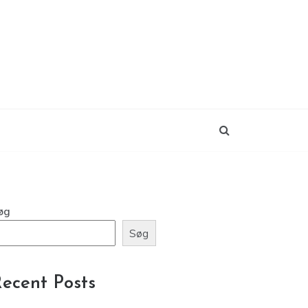
øg
Søg
ecent Posts