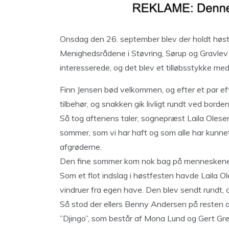
Onsdag den 26. september blev der holdt høst
Menighedsrådene i Støvring, Sørup og Gravle
interesserede, og det blev et tilløbsstykke me
Finn Jensen bød velkommen, og efter et par e
tilbehør, og snakken gik livligt rundt ved borden
Så tog aftenens taler, sognepræst Laila Olesen
sommer, som vi har haft og som alle har kun
afgrøderne.
Den fine sommer kom nok bag på menneskene,
Som et flot indslag i høstfesten havde Laila O
vindruer fra egen have. Den blev sendt rundt, 
Så stod der ellers Benny Andersen på resten af 
”Djingo”, som består af Mona Lund og Gert Gr