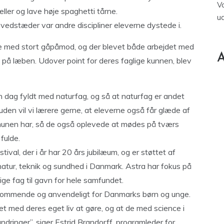
V
eller og lave høje spaghetti tårne.
u
vedstæder var andre discipliner eleverne dystede i.
ne med stort gåpåmod, og der blevet både arbejdet med
A
l på læben. Udover point for deres faglige kunnen, blev
 dag fyldt med naturfag, og så at naturfag er andet
den vil vi lærere gerne, at eleverne også får glæde af
unen har, så de også oplevede at mødes på tværs
 fulde.
val, der i år har 20 års jubilæum, og er støttet af
 natur, teknik og sundhed i Danmark. Astra har fokus på
ige fag til gavn for hele samfundet.
dkommende og anvendeligt for Danmarks børn og unge.
et med deres eget liv at gøre, og at de med science i
dringer”, siger Estrid Brandorff, programleder for