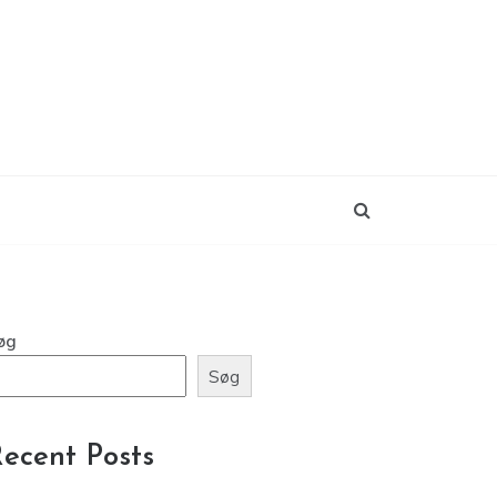
øg
Søg
ecent Posts