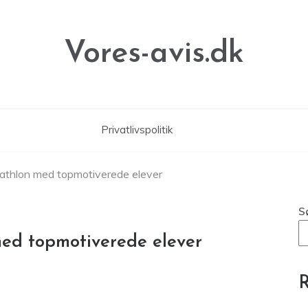
Vores-avis.dk
Privatlivspolitik
athlon med topmotiverede elever
S
med topmotiverede elever
R