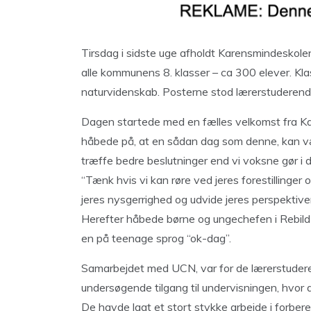
Tirsdag i sidste uge afholdt Karensmindeskolen
alle kommunens 8. klasser – ca 300 elever. Kl
naturvidenskab. Posterne stod lærerstuderend
Dagen startede med en fælles velkomst fra Ka
håbede på, at en sådan dag som denne, kan være
træffe bedre beslutninger end vi voksne gør i 
“Tænk hvis vi kan røre ved jeres forestillinger
jeres nysgerrighed og udvide jeres perspektive
Herefter håbede børne og ungechefen i Rebild
en på teenage sprog “ok-dag”.
Samarbejdet med UCN, var for de lærerstudere
undersøgende tilgang til undervisningen, hvor 
De havde lagt et stort stykke arbejde i forber