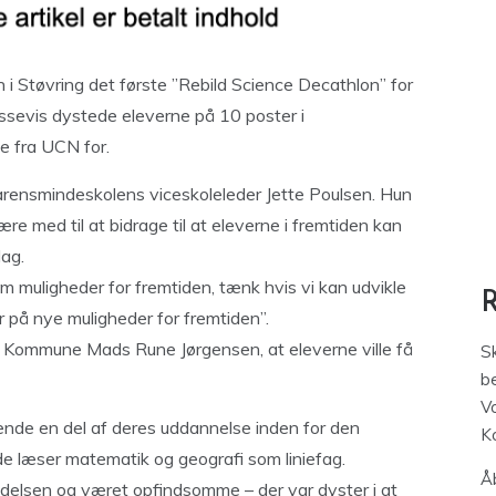
 i Støvring det første ”Rebild Science Decathlon” for
assevis dystede eleverne på 10 poster i
e fra UCN for.
rensmindeskolens viceskoleleder Jette Poulsen. Hun
 med til at bidrage til at eleverne i fremtiden kan
dag.
 om muligheder for fremtiden, tænk hvis vi kan udvikle
r på nye muligheder for fremtiden”.
 Kommune Mads Rune Jørgensen, at eleverne ville få
S
be
V
nde en del af deres uddannelse inden for den
K
de læser matematik og geografi som liniefag.
Åb
edelsen og været opfindsomme – der var dyster i at