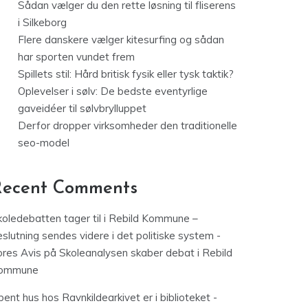
Sådan vælger du den rette løsning til fliserens
i Silkeborg
Flere danskere vælger kitesurfing og sådan
har sporten vundet frem
Spillets stil: Hård britisk fysik eller tysk taktik?
Oplevelser i sølv: De bedste eventyrlige
gaveidéer til sølvbrylluppet
Derfor dropper virksomheder den traditionelle
seo-model
Recent Comments
koledebatten tager til i Rebild Kommune –
slutning sendes videre i det politiske system -
ores Avis
på
Skoleanalysen skaber debat i Rebild
ommune
ent hus hos Ravnkildearkivet er i biblioteket -