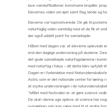
lave varmluftballoner, konstruere bropiller, prop
Elevernes viden om øjet samt flag, lande og ho
Eleverne var topmotiverede. De gik til poster
naturfaglig viden samtidig med at de fik et smi
der også uddelt point for samarbejde.
Håbet med dagen var, at eleverne oplevede en
end den daglige undervisning på skolerne. Desu
det gode samarbejde naturfagslærerne i komm
med naturfag i fokus – alt dette blev opfyldt til
Dagen er i forbindelse med Naturvidenskabsfesti
Astra, som er det nationale center for læring i
at styrke undervisningen i de naturvidenskabel
”Målet med festivalen er, at gøre science ve
De skal i denne uge opleve, at science har nog
rygsækken selv kan være med til at skabe foran