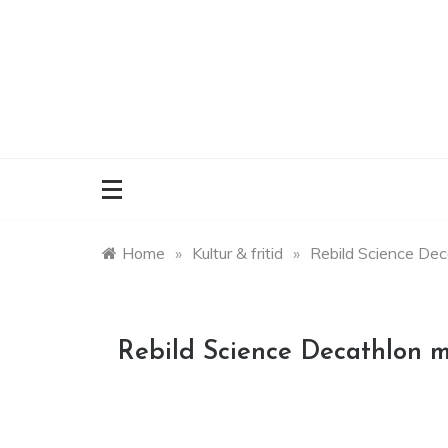
Skip
to
content
Home
»
Kultur & fritid
»
Rebild Science Dec
Rebild Science Decathlon 