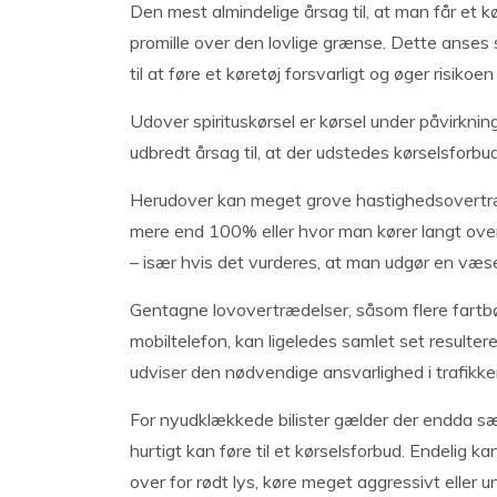
Den mest almindelige årsag til, at man får et kør
promille over den lovlige grænse. Dette anses s
til at føre et køretøj forsvarligt og øger risikoen
Udover spirituskørsel er kørsel under påvirknin
udbredt årsag til, at der udstedes kørselsforbud
Herudover kan meget grove hastighedsovertræ
mere end 100% eller hvor man kører langt over 
– især hvis det vurderes, at man udgør en væsen
Gentagne lovovertrædelser, såsom flere fartbø
mobiltelefon, kan ligeledes samlet set resultere 
udviser den nødvendige ansvarlighed i trafikke
For nyudklækkede bilister gælder der endda sær
hurtigt kan føre til et kørselsforbud. Endelig k
over for rødt lys, køre meget aggressivt eller 