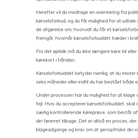
Herefter vil du modtage en orientering fra politi
kørselsforbud, og du får mulighed for at udtale
de afgørelse om, hvorvidt du får et kørselsforb
fremgår, hvornår kørselsforbuddet træder i kraf
Fra det øjeblik må du ikke længere køre bil elle
kørekort i hånden.
Kørselsforbuddet betyder nemlig, at du mister re
seks måneder eller indtil du har bestået både e
Under processen har du mulighed for at klage ov
fejl. Hvis du accepterer kørselsforbuddet, ska
særlig kontrollerende køreprøve, som består af
din førerret tilbage. Det er altså en proces, d
klageadgange og krav om at genopfriske din vid