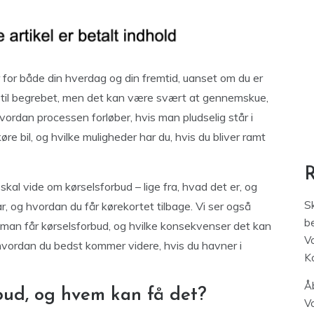
for både din hverdag og din fremtid, uanset om du er
er til begrebet, men det kan være svært at gennemskue,
vordan processen forløber, hvis man pludselig står i
køre bil, og hvilke muligheder har du, hvis du bliver ramt
 skal vide om kørselsforbud – lige fra, hvad det er, og
S
ar, og hvordan du får kørekortet tilbage. Vi ser også
be
 man får kørselsforbud, og hvilke konsekvenser det kan
V
l, hvordan du bedst kommer videre, hvis du havner i
K
Åb
bud, og hvem kan få det?
V