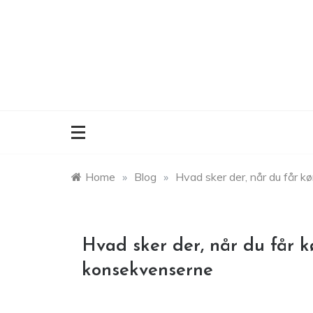
Skip
to
content
Home
»
Blog
»
Hvad sker der, når du får k
Hvad sker der, når du får k
konsekvenserne