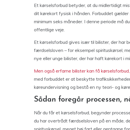
Et kørselsforbud betyder, at du midlertidigt mis
dit kørekort fysisk i hånden. Forbuddet gælder 
minimum seks måneder. I denne periode må du sl
offentlige veje.
Et kørselsforbud gives især til bilister, der ha
færdselsloven – for eksempel spirituskørsel, mege
nye eller unge bilister, der har haft kørekort i 
Men også erfarne bilister kan få kørselsforbud,
med forbuddet er at beskytte trafiksikkerheden
køreundervisning og bestå en ny teori- og kørep
Sådan foregår processen, nå
Når du får et kørselsforbud, begynder processen
du har overtrådt færdselsloven på en måde, de
spirituskørsel, meget høj fart eller gentagne for