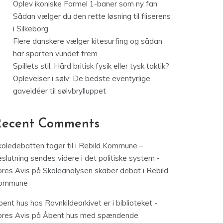
Oplev ikoniske Formel 1-baner som ny fan
Sådan vælger du den rette løsning til fliserens
i Silkeborg
Flere danskere vælger kitesurfing og sådan
har sporten vundet frem
Spillets stil: Hård britisk fysik eller tysk taktik?
Oplevelser i sølv: De bedste eventyrlige
gaveidéer til sølvbrylluppet
Recent Comments
koledebatten tager til i Rebild Kommune –
slutning sendes videre i det politiske system -
ores Avis
på
Skoleanalysen skaber debat i Rebild
ommune
ent hus hos Ravnkildearkivet er i biblioteket -
ores Avis
på
Åbent hus med spændende