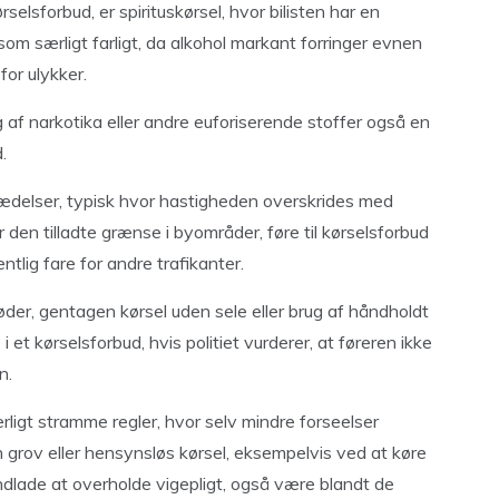
selsforbud, er spirituskørsel, hvor bilisten har en
om særligt farligt, da alkohol markant forringer evnen
 for ulykker.
g af narkotika eller andre euforiserende stoffer også en
.
delser, typisk hvor hastigheden overskrides med
den tilladte grænse i byområder, føre til kørselsforbud
tlig fare for andre trafikanter.
der, gentagen kørsel uden sele eller brug af håndholdt
i et kørselsforbud, hvis politiet vurderer, at føreren ikke
n.
ligt stramme regler, hvor selv mindre forseelser
an grov eller hensynsløs kørsel, eksempelvis ved at køre
undlade at overholde vigepligt, også være blandt de