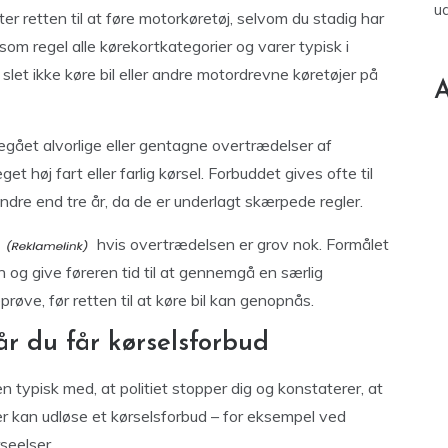
u
ter retten til at føre motorkøretøj, selvom du stadig har
som regel alle kørekortkategorier og varer typisk i
et ikke køre bil eller andre motordrevne køretøjer på
A
r begået alvorlige eller gentagne overtrædelser af
t høj fart eller farlig kørsel. Forbuddet gives ofte til
mindre end tre år, da de er underlagt skærpede regler.
hvis overtrædelsen er grov nok. Formålet
 og give føreren tid til at gennemgå en særlig
røve, før retten til at køre bil kan genopnås.
r du får kørselsforbud
 typisk med, at politiet stopper dig og konstaterer, at
r kan udløse et kørselsforbud – for eksempel ved
seelser.