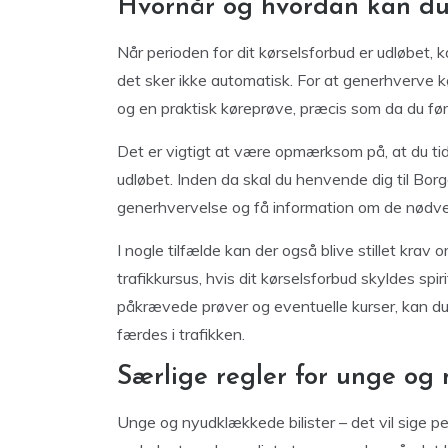
Hvornår og hvordan kan du 
Når perioden for dit kørselsforbud er udløbet, ka
det sker ikke automatisk. For at generhverve 
og en praktisk køreprøve, præcis som da du før
Det er vigtigt at være opmærksom på, at du tidl
udløbet. Inden da skal du henvende dig til Borge
generhvervelse og få information om de nødven
I nogle tilfælde kan der også blive stillet krav 
trafikkursus, hvis dit kørselsforbud skyldes spir
påkrævede prøver og eventuelle kurser, kan du 
færdes i trafikken.
Særlige regler for unge og
Unge og nyudklækkede bilister – det vil sige per