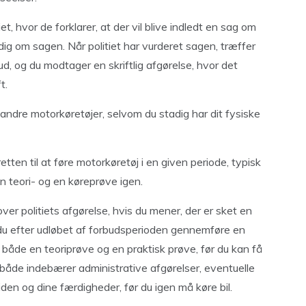
et, hvor de forklarer, at der vil blive indledt en sag om
 dig om sagen. Når politiet har vurderet sagen, træffer
ud, og du modtager en skriftlig afgørelse, hvor det
t.
r andre motorkøretøjer, selvom du stadig har dit fysiske
tten til at føre motorkøretøj i en given periode, typisk
n teori- og en køreprøve igen.
er politiets afgørelse, hvis du mener, der er sket en
l du efter udløbet af forbudsperioden gennemføre en
 både en teoriprøve og en praktisk prøve, før du kan få
er både indebærer administrative afgørelser, eventuelle
en og dine færdigheder, før du igen må køre bil.