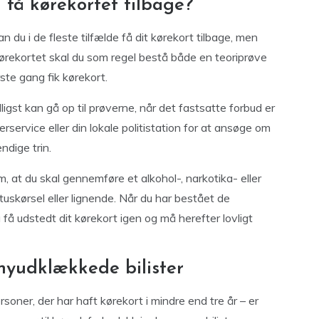
få kørekortet tilbage?
n du i de fleste tilfælde få dit kørekort tilbage, men
kørekortet skal du som regel bestå både en teoriprøve
ste gang fik kørekort.
igst kan gå op til prøverne, når det fastsatte forbud er
rservice eller din lokale politistation for at ansøge om
dige trin.
om, at du skal gennemføre et alkohol-, narkotika- eller
ituskørsel eller lignende. Når du har bestået de
få udstedt dit kørekort igen og må herefter lovligt
 nyudklækkede bilister
soner, der har haft kørekort i mindre end tre år – er