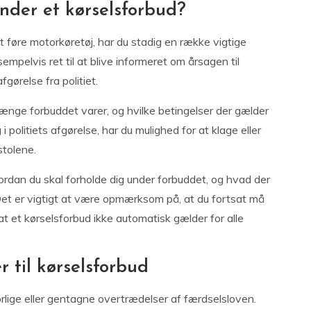
nder et kørselsforbud?
t føre motorkøretøj, har du stadig en række vigtige
mpelvis ret til at blive informeret om årsagen til
fgørelse fra politiet.
længe forbuddet varer, og hvilke betingelser der gælder
 politiets afgørelse, har du mulighed for at klage eller
stolene.
vordan du skal forholde dig under forbuddet, og hvad der
n. Det er vigtigt at være opmærksom på, at du fortsat må
at et kørselsforbud ikke automatisk gælder for alle
.
 til kørselsforbud
orlige eller gentagne overtrædelser af færdselsloven.