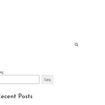
øg
Søg
ecent Posts