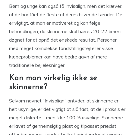
Børn og unge kan også få Invisalign, men det kræver,
at de har fået de fleste af deres blivende tænder. Det
er vigtigt, at man er motiveret og kan følge
behandlingen, da skinnerne skal bæres 20-22 timer i
døgnet for at opnå det ønskede resultat. Personer
med meget komplekse tandstillingsfejl eller visse
kæbeproblemer kan have bedre gavn af mere
traditionelle bøjleløsninger.
Kan man virkelig ikke se
skinnerne?
Selvom navnet “Invisalign” antyder, at skinnerne er
helt usynlige, er det vigtigt at slå fast, at de i praksis er
meget diskrete – men ikke 100 % usynlige. Skinnerne
er lavet af gennemsigtig plast og tilpasset præcist
efter brugerens tænder, hvilket gør dem langt mindre