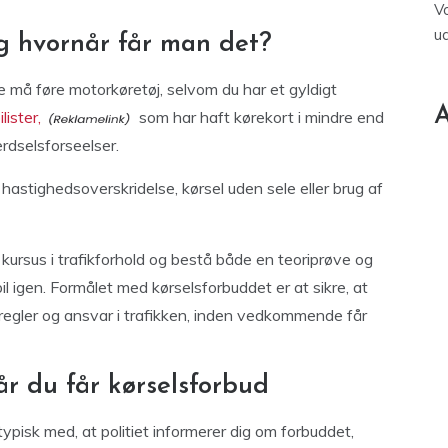
V
u
og hvornår får man det?
ke må føre motorkøretøj, selvom du har et gyldigt
A
lister,
som har haft kørekort i mindre end
ærdselsforseelser.
hastighedsoverskridelse, kørsel uden sele eller brug af
kursus i trafikforhold og bestå både en teoriprøve og
 bil igen. Formålet med kørselsforbuddet er at sikre, at
sregler og ansvar i trafikken, inden vedkommende får
r du får kørselsforbud
typisk med, at politiet informerer dig om forbuddet,