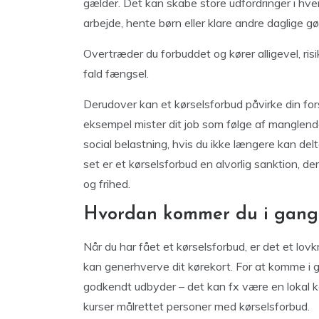
gælder. Det kan skabe store udfordringer i hve
arbejde, hente børn eller klare andre daglige g
Overtræder du forbuddet og kører alligevel, risi
fald fængsel.
Derudover kan et kørselsforbud påvirke din fors
eksempel mister dit job som følge af manglend
social belastning, hvis du ikke længere kan de
set er et kørselsforbud en alvorlig sanktion, 
og frihed.
Hvordan kommer du i gang m
Når du har fået et kørselsforbud, er det et lovk
kan generhverve dit kørekort. For at komme i g
godkendt udbyder – det kan fx være en lokal kør
kurser målrettet personer med kørselsforbud.