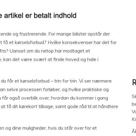
ende og frustrerende. For mange bilister opstår der
t få et kørselsforbud? Hvilke konsekvenser har det for
rfra? Uanset om du netop har modtaget et
ne, kan det være svært at finde hoved og hale i
u får et kørselsforbud – trin for trin. Vi ser nærmere
an selve processen forløber, og hvilke praktiske og
S
u får også overblik over, hvordan du kommer i gang
be
at få dit kørekort tilbage, samt gode råd til at håndtere
V
K
en og dine muligheder, hvis du står over for et
Åb