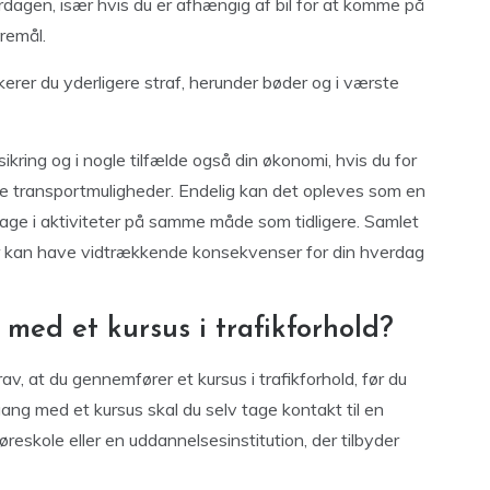
rdagen, især hvis du er afhængig af bil for at komme på
øremål.
kerer du yderligere straf, herunder bøder og i værste
ikring og i nogle tilfælde også din økonomi, hvis du for
e transportmuligheder. Endelig kan det opleves som en
ltage i aktiviteter på samme måde som tidligere. Samlet
der kan have vidtrækkende konsekvenser for din hverdag
ed et kursus i trafikforhold?
rav, at du gennemfører et kursus i trafikforhold, før du
ang med et kursus skal du selv tage kontakt til en
eskole eller en uddannelsesinstitution, der tilbyder