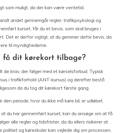
tigt som muligt, da der kan være ventetid.
 blandt andet gennemgår regler, trafikpsykologi og
emført kurset, får du et bevis, som skal bruges i
t. Det er derfor vigtigt, at du gemmer dette bevis, da
vere til myndighederne.
få dit kørekort tilbage?
dt de krav, der følger med et kørselsforbud. Typisk
sus i trafikforhold (ANT-kursus) og derefter bestå
ligesom da du tog dit kørekort første gang.
r den periode, hvor du ikke må køre bil, er udløbet.
 at du har gennemført kurset, kan du ansøge om at få
lger alle regler og tidsfrister, da du ellers risikerer at
 politiet og køreskoler kan vejlede dig om processen,