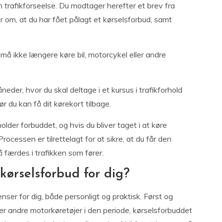
en trafikforseelse. Du modtager herefter et brev fra
r om, at du har fået pålagt et kørselsforbud, samt
u må ikke længere køre bil, motorcykel eller andre
der, hvor du skal deltage i et kursus i trafikforhold
r du kan få dit kørekort tilbage.
lder forbuddet, og hvis du bliver taget i at køre
 Processen er tilrettelagt for at sikre, at du får den
 færdes i trafikken som fører.
kørselsforbud for dig?
ser for dig, både personligt og praktisk. Først og
ler andre motorkøretøjer i den periode, kørselsforbuddet