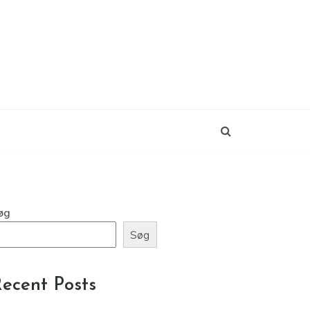
øg
Søg
ecent Posts