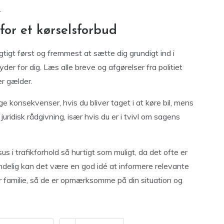
.
for et kørselsforbud
igtigt først og fremmest at sætte dig grundigt ind i
er for dig. Læs alle breve og afgørelser fra politiet
er gælder.
ge konsekvenser, hvis du bliver taget i at køre bil, mens
uridisk rådgivning, især hvis du er i tvivl om sagens
rsus i trafikforhold så hurtigt som muligt, da det ofte er
Endelig kan det være en god idé at informere relevante
er familie, så de er opmærksomme på din situation og