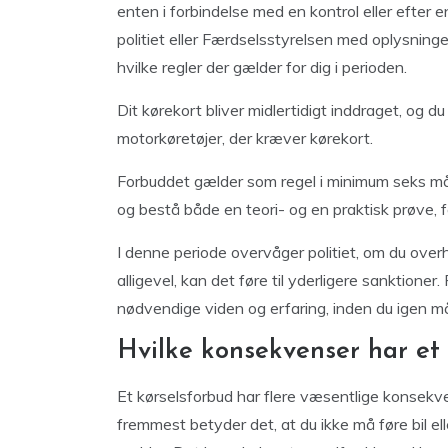
enten i forbindelse med en kontrol eller efter 
politiet eller Færdselsstyrelsen med oplysninge
hvilke regler der gælder for dig i perioden.
Dit kørekort bliver midlertidigt inddraget, og d
motorkøretøjer, der kræver kørekort.
Forbuddet gælder som regel i minimum seks måne
og bestå både en teori- og en praktisk prøve, fø
I denne periode overvåger politiet, om du overho
alligevel, kan det føre til yderligere sanktioner.
nødvendige viden og erfaring, inden du igen må
Hvilke konsekvenser har et 
Et kørselsforbud har flere væsentlige konsekven
fremmest betyder det, at du ikke må føre bil el