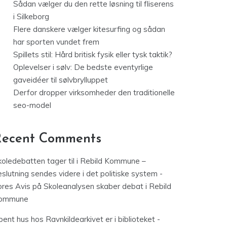
Sådan vælger du den rette løsning til fliserens
i Silkeborg
Flere danskere vælger kitesurfing og sådan
har sporten vundet frem
Spillets stil: Hård britisk fysik eller tysk taktik?
Oplevelser i sølv: De bedste eventyrlige
gaveidéer til sølvbrylluppet
Derfor dropper virksomheder den traditionelle
seo-model
Recent Comments
koledebatten tager til i Rebild Kommune –
slutning sendes videre i det politiske system -
ores Avis
på
Skoleanalysen skaber debat i Rebild
ommune
ent hus hos Ravnkildearkivet er i biblioteket -