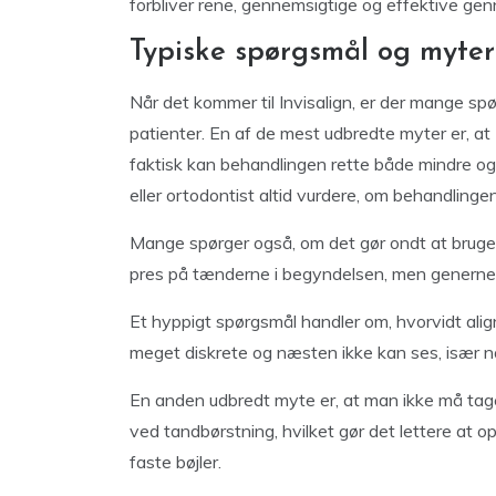
forbliver rene, gennemsigtige og effektive ge
Typiske spørgsmål og myter
Når det kommer til Invisalign, er der mange sp
patienter. En af de mest udbredte myter er, at I
faktisk kan behandlingen rette både mindre o
eller ortodontist altid vurdere, om behandlingen
Mange spørger også, om det gør ondt at bruge In
pres på tænderne i begyndelsen, men generne er
Et hyppigt spørgsmål handler om, hvorvidt aligne
meget diskrete og næsten ikke kan ses, især nå
En anden udbredt myte er, at man ikke må tage 
ved tandbørstning, hvilket gør det lettere a
faste bøjler.