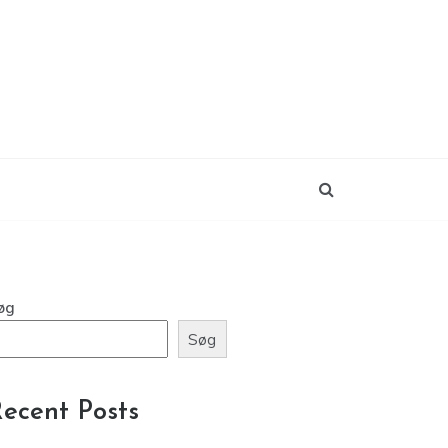
øg
Søg
ecent Posts