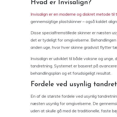
Hvad er Invisalign?
Invisalign er en moderne og diskret metode til 
gennemsigtige plastskinner – også kaldet aligner
Disse specialfremstillede skinner er næsten usy
det er tydeligt for omgivelserne. Behandlingen f
anden uge, hvor hver skinne gradvist flytter 
Invisalign er udviklet til både voksne og unge, 
tandretning. Systemet er baseret på avanceret 3
behandlingsplan og et forudsigeligt resultat.
Fordele ved usynlig tandre
En af de største fordele ved usynlig tandretnin
næsten usynlig for omgivelserne. De gennemsigt
uden at skulle gå med de traditionelle, faste b