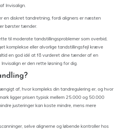
af Invisalign.
er en diskret tandretning, fordi aligners er næsten
ler børster tænder.
 lette til moderate tandstillingsproblemer som overbid,
et komplekse eller alvorlige tandstillingsfejl kræve
altid en god idé at få vurderet dine tænder af en
nvisalign er den rette løsning for dig.
andling?
hængigt af, hvor kompleks din tandregulering er, og hvor
nmark ligger prisen typisk mellem 25.000 og 50.000
mindre justeringer kan koste mindre, mens mere
scanninger, selve alignerne og løbende kontroller hos