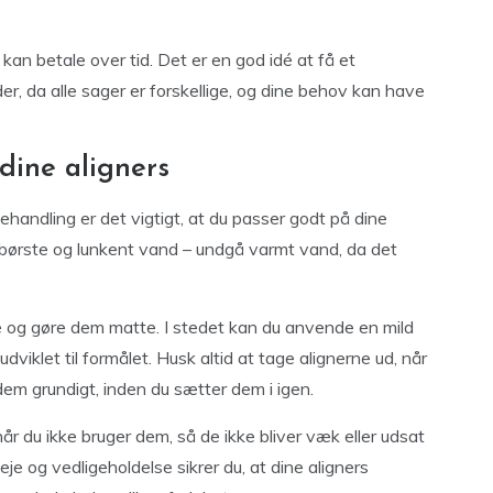
 kan betale over tid. Det er en god idé at få et
er, da alle sager er forskellige, og dine behov kan have
 dine aligners
behandling er det vigtigt, at du passer godt på dine
dbørste og lunkent vand – undgå varmt vand, da det
ne og gøre dem matte. I stedet kan du anvende en mild
udviklet til formålet. Husk altid at tage alignerne ud, når
 dem grundigt, inden du sætter dem i igen.
år du ikke bruger dem, så de ikke bliver væk eller udsat
leje og vedligeholdelse sikrer du, at dine aligners