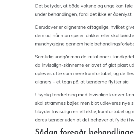
Det betyder, at både voksne og unge kan føle
under behandlingen, fordi det ikke er åbenlyst,
Derudover er alignersne aftagelige, hvilket giv
dem ud, når man spiser, drikker eller skal børs
mundhygiejne gennem hele behandlingsforløbe
Samtidig undgår man de irritationer i tandkødet
da Invisalign-skinnerne er lavet af glat plast 
opleves ofte som mere komfortabel, og de fleste
aligners – et tegn på, at tænderne flytter sig.
Usynlig tandretning med Invisalign kræver fær
skal strammes bøjler, men blot udleveres nye skin
tilbyder Invisalign en effektiv, komfortabel og 
deres tænder uden at det behøver at fylde i h
Sådan foregår behandlinge