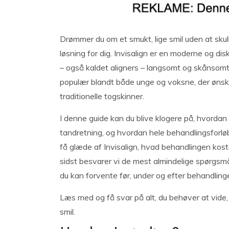
Drømmer du om et smukt, lige smil uden at skul
løsning for dig. Invisalign er en moderne og di
– også kaldet aligners – langsomt og skånsomt
populær blandt både unge og voksne, der ønsker
traditionelle togskinner.
I denne guide kan du blive klogere på, hvordan I
tandretning, og hvordan hele behandlingsforlø
få glæde af Invisalign, hvad behandlingen koste
sidst besvarer vi de mest almindelige spørgsmål
du kan forvente før, under og efter behandling
Læs med og få svar på alt, du behøver at vide, fø
smil.