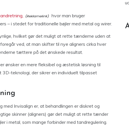
u
tandretning,
hvor man bruger
s – i stedet for traditionelle bøjler med metal og wirer.
A
nlige, hvilket gør det muligt at rette tænderne uden at
oregår ved, at man skifter til nye aligners cirka hver
tænderne tættere på det ønskede resultat.
der ønsker en mere fleksibel og æstetisk løsning til
D-teknologi, der sikrer en individuelt tilpasset
tning
g med Invisalign er, at behandlingen er diskret og
ige skinner (aligners) gør det muligt at rette tænder
øjler i metal, som mange forbinder med tandregulering.