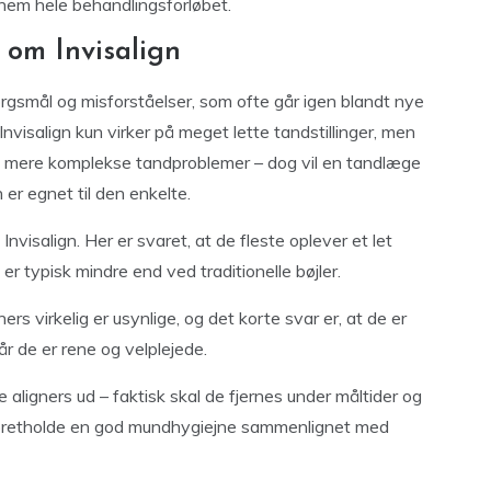
nnem hele behandlingsforløbet.
 om Invisalign
ørgsmål og misforståelser, som ofte går igen blandt nye
nvisalign kun virker på meget lette tandstillinger, men
g mere komplekse tandproblemer – dog vil en tandlæge
 er egnet til den enkelte.
visalign. Her er svaret, at de fleste oplever et let
 typisk mindre end ved traditionelle bøjler.
rs virkelig er usynlige, og det korte svar er, at de er
r de er rene og velplejede.
aligners ud – faktisk skal de fjernes under måltider og
t opretholde en god mundhygiejne sammenlignet med