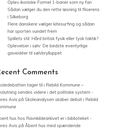
Oplev ikoniske Formel 1-baner som ny fan
Sådan vælger du den rette løsning til fliserens
i Silkeborg
Flere danskere vælger kitesurfing og sådan
har sporten vundet frem
Spillets stil: Hård britisk fysik eller tysk taktik?
Oplevelser i sølv: De bedste eventyrlige
gaveidéer til sølvbrylluppet
Recent Comments
koledebatten tager til i Rebild Kommune –
slutning sendes videre i det politiske system -
ores Avis
på
Skoleanalysen skaber debat i Rebild
ommune
ent hus hos Ravnkildearkivet er i biblioteket -
ores Avis
på
Åbent hus med spændende