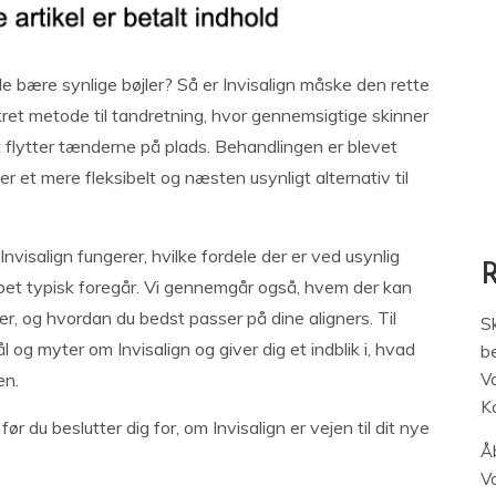
le bære synlige bøjler? Så er Invisalign måske den rette
skret metode til tandretning, hvor gennemsigtige skinner
 flytter tænderne på plads. Behandlingen er blevet
 et mere fleksibelt og næsten usynligt alternativ til
nvisalign fungerer, hvilke fordele der er ved usynlig
bet typisk foregår. Vi gennemgår også, hvem der kan
r, og hvordan du bedst passer på dine aligners. Til
S
 og myter om Invisalign og giver dig et indblik i, hvad
be
en.
V
K
r du beslutter dig for, om Invisalign er vejen til dit nye
Åb
V