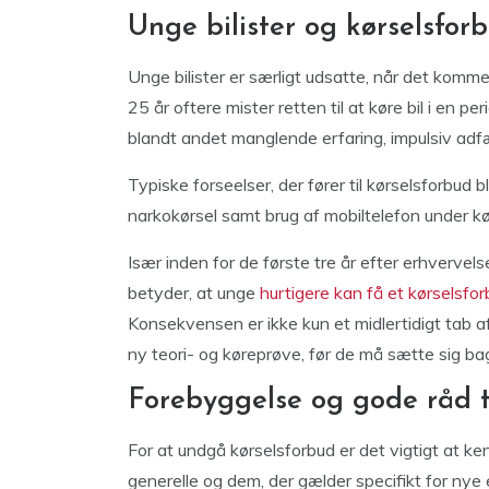
Unge bilister og kørselsfor
Unge bilister er særligt udsatte, når det kommer
25 år oftere mister retten til at køre bil i en 
blandt andet manglende erfaring, impulsiv adfær
Typiske forseelser, der fører til kørselsforbud bl
narkokørsel samt brug af mobiltelefon under kø
Især inden for de første tre år efter erhvervel
betyder, at unge
hurtigere kan få et kørselsfor
Konsekvensen er ikke kun et midlertidigt tab 
ny teori- og køreprøve, før de må sætte sig bag
Forebyggelse og gode råd t
For at undgå kørselsforbud er det vigtigt at k
generelle og dem, der gælder specifikt for nye el