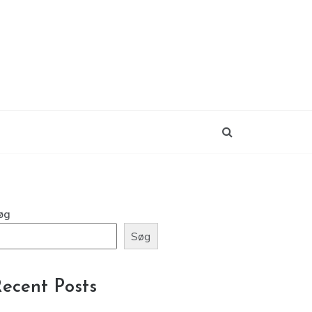
øg
Søg
ecent Posts