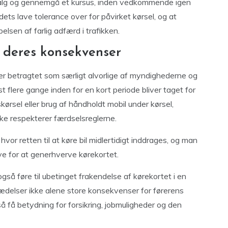
 valg og gennemgå et kursus, inden vedkommende igen
dets lave tolerance over for påvirket kørsel, og at
elsen af farlig adfærd i trafikken.
 deres konsekvenser
r betragtet som særligt alvorlige af myndighederne og
list flere gange inden for en kort periode bliver taget for
ørsel eller brug af håndholdt mobil under kørsel,
e respekterer færdselsreglerne.
or retten til at køre bil midlertidigt inddrages, og man
e for at generhverve kørekortet.
også føre til ubetinget frakendelse af kørekortet i en
delser ikke alene store konsekvenser for førerens
å få betydning for forsikring, jobmuligheder og den