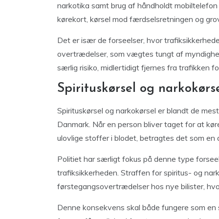
narkotika samt brug af håndholdt mobiltelefon 
kørekort, kørsel mod færdselsretningen og grov
Det er især de forseelser, hvor trafiksikkerhede
overtrædelser, som vægtes tungt af myndighedern
særlig risiko, midlertidigt fjernes fra trafikken f
Spirituskørsel og narkokør
Spirituskørsel og narkokørsel er blandt de mest u
Danmark. Når en person bliver taget for at kør
ulovlige stoffer i blodet, betragtes det som en
Politiet har særligt fokus på denne type forsee
trafiksikkerheden. Straffen for spiritus- og nark
førstegangsovertrædelser hos nye bilister, hvo
Denne konsekvens skal både fungere som en s