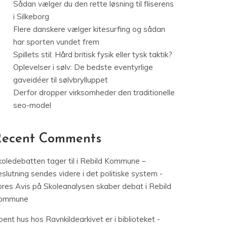
Sådan vælger du den rette løsning til fliserens
i Silkeborg
Flere danskere vælger kitesurfing og sådan
har sporten vundet frem
Spillets stil: Hård britisk fysik eller tysk taktik?
Oplevelser i sølv: De bedste eventyrlige
gaveidéer til sølvbrylluppet
Derfor dropper virksomheder den traditionelle
seo-model
Recent Comments
koledebatten tager til i Rebild Kommune –
slutning sendes videre i det politiske system -
ores Avis
på
Skoleanalysen skaber debat i Rebild
ommune
ent hus hos Ravnkildearkivet er i biblioteket -