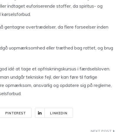
ler indtaget euforiserende stoffer, da spiritus- og
l kørselsforbud.
gentagne overtrædelser, da flere forseelser inden
undgå uopmærksomhed eller træthed bag rattet, og brug
 god idé at tage et opfriskningskursus i færdselsloven.
 man undgår tekniske fejl, der kan føre til farlige
ære opmærksom, ansvarlig og opdatere sig på reglerne,
selsforbud.
PINTEREST
LINKEDIN