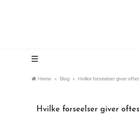
Skip
to
content
Home
»
Blog
»
Hvilke forseelser giver ofte
Hvilke forseelser giver ofte