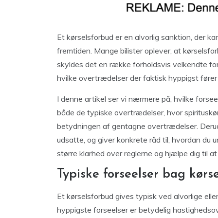
Et kørselsforbud er en alvorlig sanktion, der 
fremtiden. Mange bilister oplever, at kørsels
skyldes det en række forholdsvis velkendte fors
hvilke overtrædelser der faktisk hyppigst fører ti
I denne artikel ser vi nærmere på, hvilke forsee
både de typiske overtrædelser, hvor spirituskørse
betydningen af gentagne overtrædelser. Derudov
udsatte, og giver konkrete råd til, hvordan du 
større klarhed over reglerne og hjælpe dig til at
Typiske forseelser bag kørs
Et kørselsforbud gives typisk ved alvorlige el
hyppigste forseelser er betydelig hastighedsove