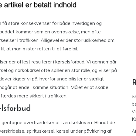
kan få store konsekvenser for både hverdagen og
forbuddet kommer som en overraskelse, men ofte
eelser i trafikken. Alligevel er der stor usikkerhed om,
l, at man mister retten til at føre bil.
lser der oftest resulterer i kørselsforbud. Vi gennemgår
l og narkokørsel ofte spiller en stor rolle, og vi ser på
er kigger vi på, hvorfor unge bilister er særligt
undgår at ende i samme situation. Målet er at skabe
 færdes mere sikkert i trafikken.
S
be
elsforbud
V
K
ler gentagne overtrædelser af færdselsloven. Blandt de
rskridelse, spirituskørsel, kørsel under påvirkning af
Åb