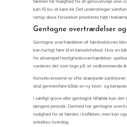
føreren får mulighed for at genoverveje sine
kan få lov at køre bil. Det understreger samfun
netop disse forseelser prioriteres højt i bekæmp
Gentagne overtrædelser og
Gentagne overtrædelser af færdselsloven blive
kan hurtigt føre til et kørselsforbud. Hvis en bi
for eksempel hastighedsovertrædelser, spiritusk
vurderes det som tegn på, at vedkommende ikk
Konsekvenserne er ofte skærpede sanktioner, hv
skal gennemføre både en ny teori- og køreprøv
I særligt grove eller gentagne tilfælde kan det 
længere periode. Dermed har gentagne overtræ
mulighed for at færdes i trafikken, men kan ogs
enkeltes hverdag.