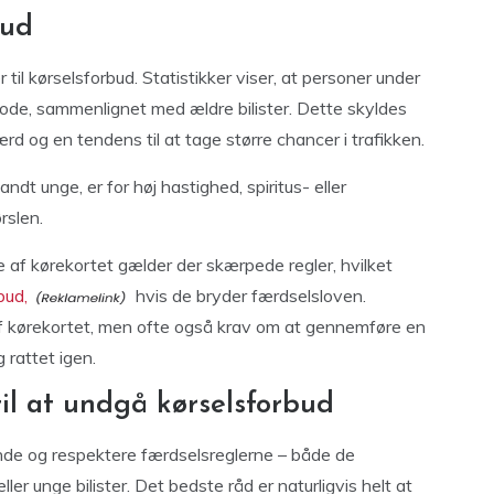
bud
 til kørselsforbud. Statistikker viser, at personer under
periode, sammenlignet med ældre bilister. Dette skyldes
d og en tendens til at tage større chancer i trafikken.
andt unge, er for høj hastighed, spiritus- eller
rslen.
se af kørekortet gælder der skærpede regler, hvilket
bud,
hvis de bryder færdselsloven.
af kørekortet, men ofte også krav om at gennemføre en
 rattet igen.
il at undgå kørselsforbud
ende og respektere færdselsreglerne – både de
ler unge bilister. Det bedste råd er naturligvis helt at