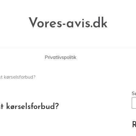
Vores-avis.dk
Privatlivspolitik
st kørselsforbud?
S
st kørselsforbud?
R