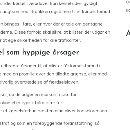
V
under kørsel. Derudover kan kørsel uden gyldigt
u
 uagtsomhed i trafikken også føre til et kørselsforbud.
n bringes i fare, eller hvor der er tale om gentagne
e. Disse forhold skal sikre, at bilister, der udgør en
A
or at øge sikkerheden for alle trafikanter.
sel som hyppige årsager
dbredte årsager til, at bilister får kørselsforbud i
e med en promille over den tilladte grænse, eller med
 alvorlig overtrædelse af færdselsloven.
lser, da de udgør en markant risiko for
okørsel er typisk hård, især for
r et kørselsforbud næsten altid bliver konsekvensen.
traf og som en forebyggende foranstaltning, så