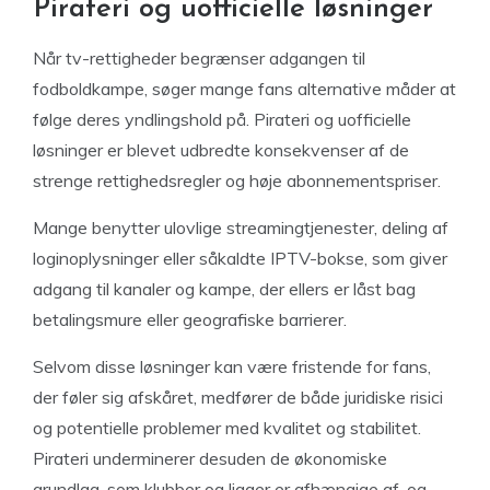
Pirateri og uofficielle løsninger
Når tv-rettigheder begrænser adgangen til
fodboldkampe, søger mange fans alternative måder at
følge deres yndlingshold på. Pirateri og uofficielle
løsninger er blevet udbredte konsekvenser af de
strenge rettighedsregler og høje abonnementspriser.
Mange benytter ulovlige streamingtjenester, deling af
loginoplysninger eller såkaldte IPTV-bokse, som giver
adgang til kanaler og kampe, der ellers er låst bag
betalingsmure eller geografiske barrierer.
Selvom disse løsninger kan være fristende for fans,
der føler sig afskåret, medfører de både juridiske risici
og potentielle problemer med kvalitet og stabilitet.
Pirateri underminerer desuden de økonomiske
grundlag, som klubber og ligaer er afhængige af, og