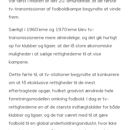
var først i midten af det 20. århundrede, at de første
tv-transmissioner af fodboldkampe begyndte at vinde
frem.
Særligt i 1960’erne og 1970’erne blev tv-
transmissionerne mere almindelige, og det gik hurtigt
op for klubber og ligaer, at der lå store økonomiske
muligheder i at sælge rettighederne til at vise
kampene.
Dette førte til, at tv-stationer begyndte at konkurrere
om at få eksklusive rettigheder til de mest
eftertragtede opgør, hvilket gradvist ændrede hele
forretningsmodellen omkring fodbold. I dag er tv-
rettighederne en af de største indtægtskilder for både
klubber og ligaer, og de har været med til at gøre
fodbold til en global underholdningsindustri, hvor ikke