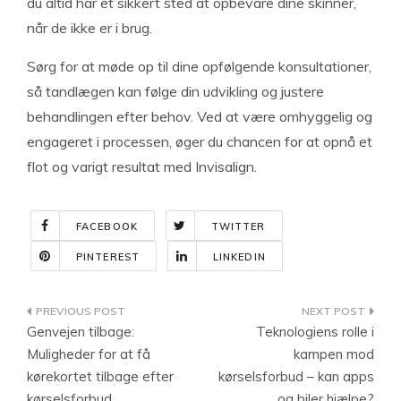
du altid har et sikkert sted at opbevare dine skinner,
når de ikke er i brug.
Sørg for at møde op til dine opfølgende konsultationer,
så tandlægen kan følge din udvikling og justere
behandlingen efter behov. Ved at være omhyggelig og
engageret i processen, øger du chancen for at opnå et
flot og varigt resultat med Invisalign.
FACEBOOK
TWITTER
PINTEREST
LINKEDIN
Indlægsnavigation
Genvejen tilbage:
Teknologiens rolle i
Muligheder for at få
kampen mod
kørekortet tilbage efter
kørselsforbud – kan apps
kørselsforbud
og biler hjælpe?