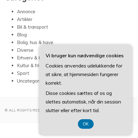
Annonce
Artikler
Bil & transport
Blog
Bolig, hus & have
Diverse
Vi bruger kun nødvendige cookies
Erhverv & forbrug
Cookies anvendes udelukkende for
Kultur & fritid
Sport
at sikre, at hjemmesiden fungerer
Uncategorized
korrekt.
Disse cookies sættes af os og
slettes automatisk, når din session
slutter eller efter kort tid.
© ALL RIGHTS RESERVED 2022
OK
CVR-Nummer 374 077 39