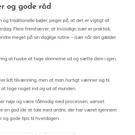
er og gode råd
g traditionelle bøjler, peger på, at det er vigtigt at
rdag. Flere fremhæver, at Invisalign især er praktisk,
ændre meget på sin daglige rutine – især når det gælder
ing at huske at tage skinnerne ud og sætte dem i igen,
r lidt tilvænning, men at man hurtigt vænner sig til
r at tage noget ind og ud af munden.
oner nøje og være tålmodig med processen, uanset
 en god idé at tale med andre, der har været igennem
r og gode tips til hverdagen.