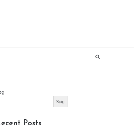
øg
Søg
ecent Posts