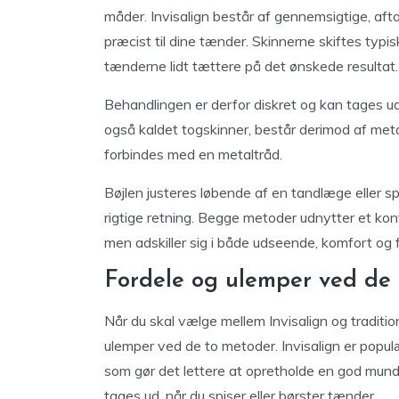
måder. Invisalign består af gennemsigtige, aftag
præcist til dine tænder. Skinnerne skiftes typis
tænderne lidt tættere på det ønskede resultat.
Behandlingen er derfor diskret og kan tages ud 
også kaldet togskinner, består derimod af meta
forbindes med en metaltråd.
Bøjlen justeres løbende af en tandlæge eller s
rigtige retning. Begge metoder udnytter et kont
men adskiller sig i både udseende, komfort og fl
Fordele og ulemper ved de 
Når du skal vælge mellem Invisalign og tradition
ulemper ved de to metoder. Invisalign er popul
som gør det lettere at opretholde en god mundh
tages ud, når du spiser eller børster tænder.