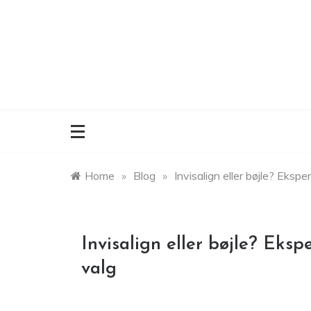
Skip
to
content
Home
»
Blog
»
Invisalign eller bøjle? Eksper
Invisalign eller bøjle? Eksp
valg