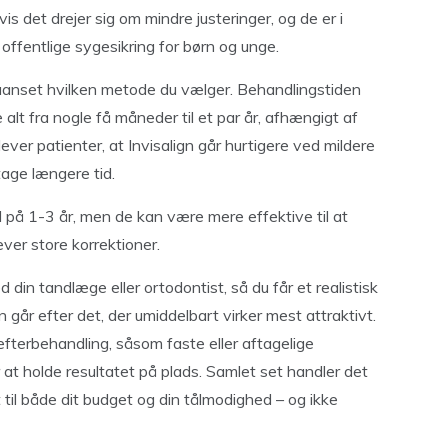
hvis det drejer sig om mindre justeringer, og de er i
 offentlige sygesikring for børn og unge.
 uanset hvilken metode du vælger. Behandlingstiden
 alt fra nogle få måneder til et par år, afhængigt af
ver patienter, at Invisalign går hurtigere ved mildere
tage længere tid.
id på 1-3 år, men de kan være mere effektive til at
ver store korrektioner.
din tandlæge eller ortodontist, så du får et realistisk
n går efter det, der umiddelbart virker mest attraktivt.
efterbehandling, såsom faste eller aftagelige
at holde resultatet på plads. Samlet set handler det
 til både dit budget og din tålmodighed – og ikke