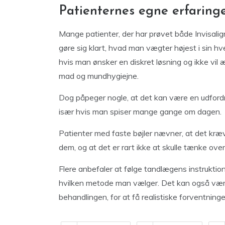
Patienternes egne erfaring
Mange patienter, der har prøvet både Invisalign o
gøre sig klart, hvad man vægter højest i sin hve
hvis man ønsker en diskret løsning og ikke vil 
mad og mundhygiejne.
Dog påpeger nogle, at det kan være en udfordr
især hvis man spiser mange gange om dagen.
Patienter med faste bøjler nævner, at det kræve
dem, og at det er rart ikke at skulle tænke ove
Flere anbefaler at følge tandlægens instrukti
hvilken metode man vælger. Det kan også være
behandlingen, for at få realistiske forventninge