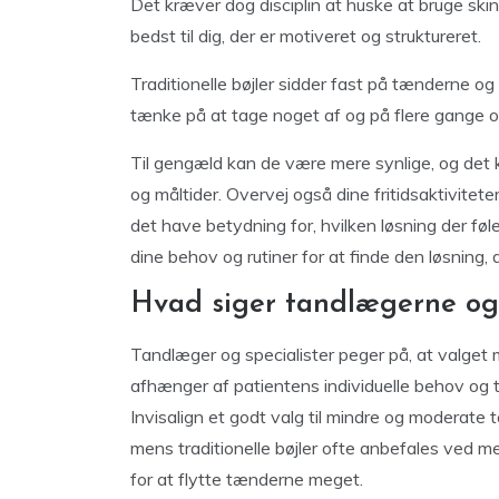
Det kræver dog disciplin at huske at bruge ski
bedst til dig, der er motiveret og struktureret.
Traditionelle bøjler sidder fast på tænderne og p
tænke på at tage noget af og på flere gange 
Til gengæld kan de være mere synlige, og de
og måltider. Overvej også dine fritidsaktiviteter
det have betydning for, hvilken løsning der f
dine behov og rutiner for at finde den løsning, de
Hvad siger tandlægerne og 
Tandlæger og specialister peger på, at valget me
afhænger af patientens individuelle behov og t
Invisalign et godt valg til mindre og moderate 
mens traditionelle bøjler ofte anbefales ved m
for at flytte tænderne meget.