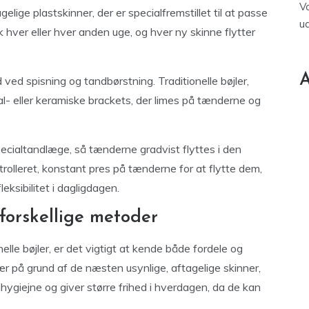
V
elige plastskinner, der er specialfremstillet til at passe
u
k hver eller hver anden uge, og hver ny skinne flytter
A
ved spisning og tandbørstning. Traditionelle bøjler,
l- eller keramiske brackets, der limes på tænderne og
pecialtandlæge, så tænderne gradvist flyttes i den
rolleret, konstant pres på tænderne for at flytte dem,
eksibilitet i dagligdagen.
forskellige metoder
elle bøjler, er det vigtigt at kende både fordele og
ær på grund af de næsten usynlige, aftagelige skinner,
ygiejne og giver større frihed i hverdagen, da de kan