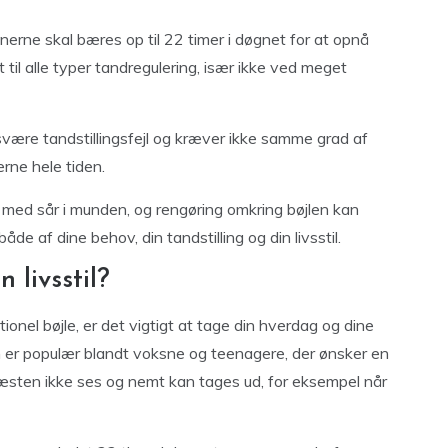
nnerne skal bæres op til 22 timer i døgnet for at opnå
til alle typer tandregulering, især ikke ved meget
 svære tandstillingsfejl og kræver ikke samme grad af
rne hele tiden.
 med sår i munden, og rengøring omkring bøjlen kan
e af dine behov, din tandstilling og din livsstil.
 livsstil?
ionel bøjle, er det vigtigt at tage din hverdag og dine
gn er populær blandt voksne og teenagere, der ønsker en
næsten ikke ses og nemt kan tages ud, for eksempel når