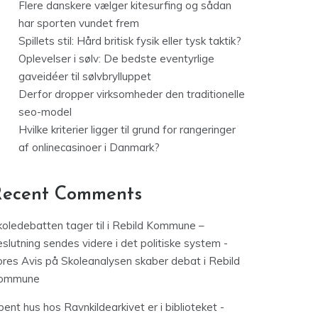
Flere danskere vælger kitesurfing og sådan
har sporten vundet frem
Spillets stil: Hård britisk fysik eller tysk taktik?
Oplevelser i sølv: De bedste eventyrlige
gaveidéer til sølvbrylluppet
Derfor dropper virksomheder den traditionelle
seo-model
Hvilke kriterier ligger til grund for rangeringer
af onlinecasinoer i Danmark?
Recent Comments
koledebatten tager til i Rebild Kommune –
slutning sendes videre i det politiske system -
ores Avis
på
Skoleanalysen skaber debat i Rebild
ommune
ent hus hos Ravnkildearkivet er i biblioteket -