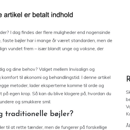
er? I dag findes der flere muligheder end nogensinde
e, faste bøjler har i mange år været standarden, men de
align vundet frem – især blandt unge og voksne, der
dig og dine behov? Valget mellem Invisalign og
 og komfort til økonomi og behandlingstid. I denne artikel
egge metoder, lader eksperterne komme til orde og
S
det på egen krop. Så kan du blive klogere på, hvordan du
be
undere og smukkere smil.
V
 traditionelle bøjler?
K
Åb
der til at rette tænder, men de fungerer på forskellige