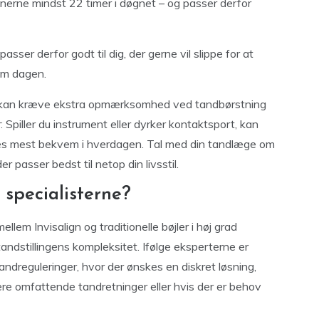
nnerne mindst 22 timer i døgnet – og passer derfor
asser derfor godt til dig, der gerne vil slippe for at
om dagen.
t kan kræve ekstra opmærksomhed ved tandbørstning
: Spiller du instrument eller dyrker kontaktsport, kan
øles mest bekvem i hverdagen. Tal med din tandlæge om
r passer bedst til netop din livsstil.
specialisterne?
llem Invisalign og traditionelle bøjler i høj grad
andstillingens kompleksitet. Ifølge eksperterne er
tandreguleringer, hvor der ønskes en diskret løsning,
ere omfattende tandretninger eller hvis der er behov