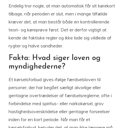
Endelig tror nogle, at man automatisk får sit kørekort
tilbage, når perioden er slut, men i mange tilfælde
kræver det, at man består både en kontrollerende
teori- og køreprøve først. Det er derfor vigtigt at
kende de faktiske regler og ikke lade sig vildlede af
rygter og halve sandheder.
Fakta: Hvad siger loven og
myndighederne?
Et kørselsforbud gives ifølge færdselsloven til
personer, der har begået særligt alvorlige eller
gentagne overtrædelser af færdselsreglerne, ofte i
forbindelse med spiritus- eller narkokørsel, grov
hastighedsoverskridelse eller gentagne forseelser
inden for en kort periode. Når man får et
kørselsforbud, betyder det, at man ikke længere må