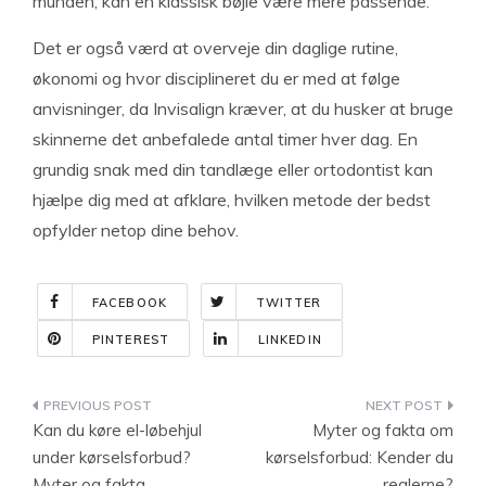
munden, kan en klassisk bøjle være mere passende.
Det er også værd at overveje din daglige rutine,
økonomi og hvor disciplineret du er med at følge
anvisninger, da Invisalign kræver, at du husker at bruge
skinnerne det anbefalede antal timer hver dag. En
grundig snak med din tandlæge eller ortodontist kan
hjælpe dig med at afklare, hvilken metode der bedst
opfylder netop dine behov.
FACEBOOK
TWITTER
PINTEREST
LINKEDIN
Indlægsnavigation
Kan du køre el-løbehjul
Myter og fakta om
under kørselsforbud?
kørselsforbud: Kender du
Myter og fakta
reglerne?