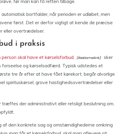
røve, før man kan få retten tilbage.
ud automatisk bortfalder, når perioden er udløbet, men
ravene først. Det er derfor vigtigt at kende de præcise
er eller overtrædelser.
bud i praksis
 person skal have et kørselsforbud,
sker
s forseelse og kørselsadfærd. Typisk udstedes et
første tre år efter at have fået kørekort, begår alvorlige
el spirituskørsel, grove hastighedsovertrædelser eller
er træffes der administrativt eller retsligt beslutning om,
pfyldt.
ring af den konkrete sag og omstændighederne omkring
 Hvis man får et kørselsforbud, skal man aflevere sit