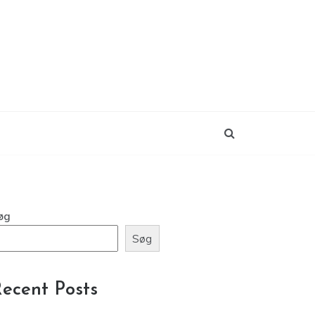
øg
Søg
ecent Posts