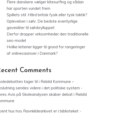
Flere danskere vælger kitesurfing og sådan
har sporten vundet frem
Spillets stil: Hård britisk fysik eller tysk taktik?
Oplevelser i sølv: De bedste eventyrlige
gaveidéer til sølvbrylluppet
Derfor dropper virksomheder den traditionelle
seo-model
Hvilke kriterier ligger til grund for rangeringer
af onlinecasinoer i Danmark?
Recent Comments
koledebatten tager til i Rebild Kommune –
slutning sendes videre i det politiske system -
ores Avis
på
Skoleanalysen skaber debat i Rebild
ommune
ent hus hos Ravnkildearkivet er i biblioteket -