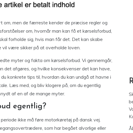
rt om, men de færreste kender de præcise regler og
forståelser om, hvornår man kan få et kørselsforbud,
kal forholde sig, hvis man får det. Det kan skabe
re vil være sikker på at overholde loven.
bredte myter og fakta om kørselsforbud. Vi gennemgår,
an det afgøres, og hvilke konsekvenser det kan have,
 du konkrete tips til, hvordan du kan undgå at havne i
tale. Læs med, og bliv klogere på, om du egentlig
 snydt af en af de mange myter.
S
be
bud egentlig?
V
K
 periode ikke må føre motorkøretøj på dansk vej.
rstegangsovertrædere, som har begået alvorlige eller
Åb