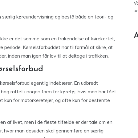
V
u
 særlig køreundervisning og bestå både en teori- og
A
 ikke er det samme som en frakendelse af kørekortet,
e periode. Kørselsforbuddet har til formål at sikre, at
r, inden man igen får lov til at deltage i trafikken.
ørselsforbud
 kørselsforbud egentlig indebærer. En udbredt
 bag rattet i nogen form for køretøj, hvis man har fået
 kun for motorkøretøjer, og ofte kun for bestemte
n af livet, men i de fleste tilfælde er der tale om en
r, hvor man desuden skal gennemføre en særlig