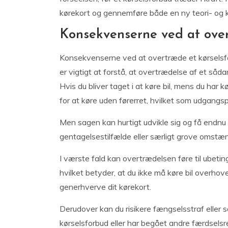
kørekort og gennemføre både en ny teori- og k
Konsekvenserne ved at over
Konsekvenserne ved at overtræde et kørselsfo
er vigtigt at forstå, at overtrædelse af et såd
Hvis du bliver taget i at køre bil, mens du har k
for at køre uden førerret, hvilket som udgang
Men sagen kan hurtigt udvikle sig og få endnu 
gentagelsestilfælde eller særligt grove omstæ
I værste fald kan overtrædelsen føre til ubetin
hvilket betyder, at du ikke må køre bil overho
generhverve dit kørekort.
Derudover kan du risikere fængselsstraf eller s
kørselsforbud eller har begået andre færdselsr