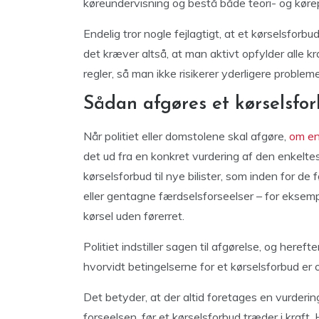
køreundervisning og bestå både teori- og kørep
Endelig tror nogle fejlagtigt, at et kørselsforb
det kræver altså, at man aktivt opfylder alle k
regler, så man ikke risikerer yderligere problem
Sådan afgøres et kørselsfor
Når politiet eller domstolene skal afgøre,
om en
det ud fra en konkret vurdering af den enkelte
kørselsforbud til nye bilister, som inden for de 
eller gentagne færdselsforseelser – for eksemp
kørsel uden førerret.
Politiet indstiller sagen til afgørelse, og hereft
hvorvidt betingelserne for et kørselsforbud er o
Det betyder, at der altid foretages en vurde
forseelsen, før et kørselsforbud træder i kraft.