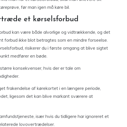
øreprøve, før man igen må køre bil.
træde et kørselsforbud
rbud kan være både alvorlige og vidtrækkende, og det
ant forbud ikke blot betragtes som en mindre forseelse.
ørselsforbud, risikerer du i første omgang at blive sigtet
spunkt medfører en bøde.
større konsekvenser, hvis der er tale om
ndigheder.
get frakendelse af kørekortet i en længere periode,
vedet, ligesom det kan blive markant sværere at
amfundstjeneste, især hvis du tidligere har ignoreret et
elaterede lovovertrædelser.