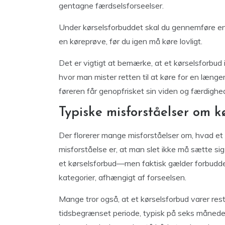
gentagne færdselsforseelser.
Under kørselsforbuddet skal du gennemføre en
en køreprøve, før du igen må køre lovligt.
Det er vigtigt at bemærke, at et kørselsforbud
hvor man mister retten til at køre for en længer
føreren får genopfrisket sin viden og færdighede
Typiske misforståelser om k
Der florerer mange misforståelser om, hvad et
misforståelse er, at man slet ikke må sætte sig
et kørselsforbud—men faktisk gælder forbuddet
kategorier, afhængigt af forseelsen.
Mange tror også, at et kørselsforbud varer reste
tidsbegrænset periode, typisk på seks månede