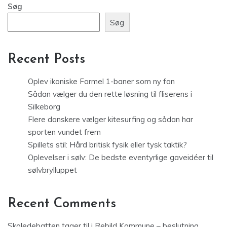
Søg
Søg
Recent Posts
Oplev ikoniske Formel 1-baner som ny fan
Sådan vælger du den rette løsning til fliserens i
Silkeborg
Flere danskere vælger kitesurfing og sådan har
sporten vundet frem
Spillets stil: Hård britisk fysik eller tysk taktik?
Oplevelser i sølv: De bedste eventyrlige gaveidéer til
sølvbrylluppet
Recent Comments
Skoledebatten tager til i Rebild Kommune – beslutning