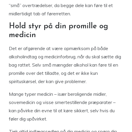
“små” overtrædelser, da begge dele kan føre til et
midlertidigt tab af førerretten.
Hold styr på din promille og
medicin
Det er afgørende at være opmærksom på både
alkoholindtag og medicinforbrug, når du skal sætte dig
bag rattet. Selv små mængder alkohol kan føre til en
promille over det tilladte, og det er ikke kun
spirituskørsel, der kan give problemer.
Mange typer medicin – især beroligende midler,
sovemedicin og visse smertestillende præparater –
kan påvirke din evne til at køre sikkert, selv hvis du
føler dig upåvirket.
Tjek altid indlægssedlen på din medicin og spørg din