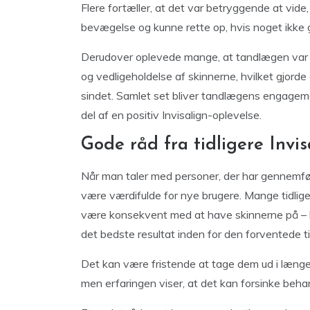
Flere fortæller, at det var betryggende at vid
bevægelse og kunne rette op, hvis noget ikke g
Derudover oplevede mange, at tandlægen var g
og vedligeholdelse af skinnerne, hvilket gjord
sindet. Samlet set bliver tandlægens engagem
del af en positiv Invisalign-oplevelse.
Gode råd fra tidligere Invi
Når man taler med personer, der har gennemført
være værdifulde for nye brugere. Mange tidlige
være konsekvent med at have skinnerne på – h
det bedste resultat inden for den forventede ti
Det kan være fristende at tage dem ud i længer
men erfaringen viser, at det kan forsinke behan