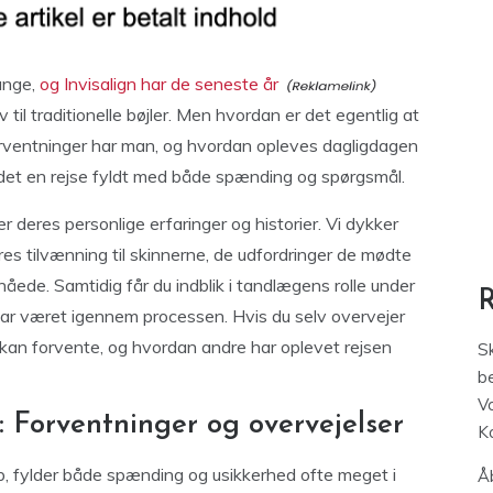
ange,
og Invisalign har de seneste år
 til traditionelle bøjler. Men hvordan er det egentlig at
rventninger har man, og hvordan opleves dagligdagen
et en rejse fyldt med både spænding og spørgsmål.
ter deres personlige erfaringer og historier. Vi dykker
s tilvænning til skinnerne, de udfordringer de mødte
nåede. Samtidig får du indblik i tandlægens rolle under
 har været igennem processen. Hvis du selv overvejer
u kan forvente, og hvordan andre har oplevet rejsen
S
be
V
 Forventninger og overvejelser
K
øb, fylder både spænding og usikkerhed ofte meget i
Åb