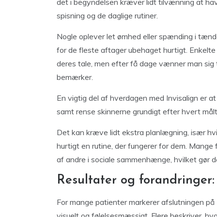
det i begyndelsen kræver lidt tilvænning at ha
spisning og de daglige rutiner.
Nogle oplever let ømhed eller spænding i tænde
for de fleste aftager ubehaget hurtigt. Enkel
deres tale, men efter få dage vænner man sig t
bemærker.
En vigtig del af hverdagen med Invisalign er a
samt rense skinnerne grundigt efter hvert målt
Det kan kræve lidt ekstra planlægning, især hvi
hurtigt en rutine, der fungerer for dem. Mang
af andre i sociale sammenhænge, hvilket gør de
Resultater og forandringer:
For mange patienter markerer afslutningen på In
visuelt og følelsesmæssigt. Flere beskriver, hvo