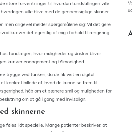
V
 store forventninger til, hvordan tandstillingen ville
u
hverdagen ville blive med de gennemsigtige skinner.
r, men alligevel melder spørgsmålene sig: Vil det gøre
vad kræver det egentlig af mig i forhold til rengøring
A
hos tandlægen, hvor muligheder og ønsker bliver
lingen kræver engagement og tålmodighed.
ev trygge ved tanken, da de fik vist en digital
et konkret billede af, hvad de kunne se frem til.
nysgerrighed, håb om et pænere smil og muligheden for
beslutning om at gå i gang med Invisalign.
ed skinnerne
e føles lidt specielle. Mange patienter beskriver, at