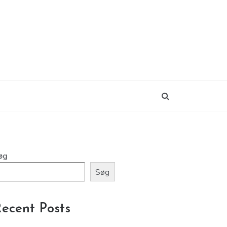
øg
Søg
ecent Posts