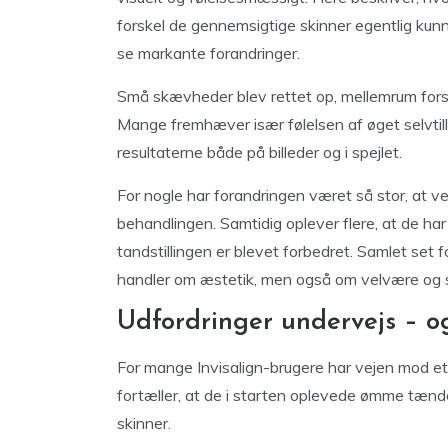
forskel de gennemsigtige skinner egentlig kun
se markante forandringer.
Små skævheder blev rettet op, mellemrum fors
Mange fremhæver især følelsen af øget selvtill
resultaterne både på billeder og i spejlet.
For nogle har forandringen været så stor, at v
behandlingen. Samtidig oplever flere, at de har
tandstillingen er blevet forbedret. Samlet set 
handler om æstetik, men også om velvære og se
Udfordringer undervejs – o
For mange Invisalign-brugere har vejen mod et 
fortæller, at de i starten oplevede ømme tænder
skinner.