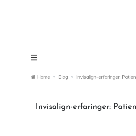
Skip
to
content
Home
»
Blog
»
Invisalign-erfaringer: Patien
Invisalign-erfaringer: Patien