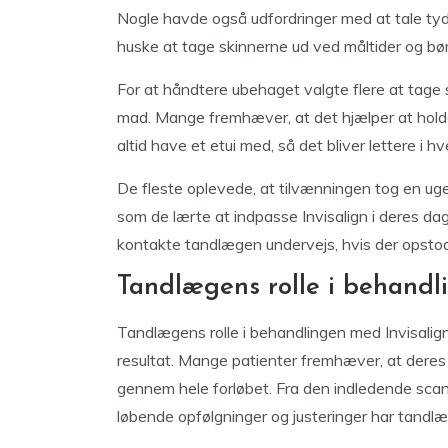
Nogle havde også udfordringer med at tale tyd
huske at tage skinnerne ud ved måltider og bør
For at håndtere ubehaget valgte flere at tage s
mad. Mange fremhæver, at det hjælper at holde 
altid have et etui med, så det bliver lettere i h
De fleste oplevede, at tilvænningen tog en uge
som de lærte at indpasse Invisalign i deres dag
kontakte tandlægen undervejs, hvis der opstod 
Tandlægens rolle i behandl
Tandlægens rolle i behandlingen med Invisalig
resultat. Mange patienter fremhæver, at dere
gennem hele forløbet. Fra den indledende scan
løbende opfølgninger og justeringer har tandlæ