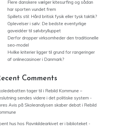
Flere danskere vælger kitesurfing og sådan
har sporten vundet frem
Spillets stil: Hård britisk fysik eller tysk taktik?
Oplevelser i sølv: De bedste eventyrlige
gaveidéer til sølvbrylluppet
Derfor dropper virksomheder den traditionelle
seo-model
Hvilke kriterier ligger til grund for rangeringer
af onlinecasinoer i Danmark?
Recent Comments
koledebatten tager til i Rebild Kommune –
slutning sendes videre i det politiske system -
ores Avis
på
Skoleanalysen skaber debat i Rebild
ommune
ent hus hos Ravnkildearkivet er i biblioteket -