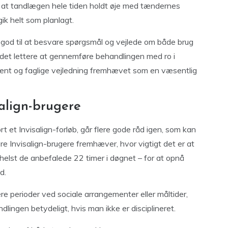
e, at tandlægen hele tiden holdt øje med tændernes
ik helt som planlagt.
od til at besvare spørgsmål og vejlede om både brug
e det lettere at gennemføre behandlingen med ro i
ent og faglige vejledning fremhævet som en væsentlig
salign-brugere
 et Invisalign-forløb, går flere gode råd igen, som kan
re Invisalign-brugere fremhæver, hvor vigtigt det er at
elst de anbefalede 22 timer i døgnet – for at opnå
d.
e perioder ved sociale arrangementer eller måltider,
dlingen betydeligt, hvis man ikke er disciplineret.