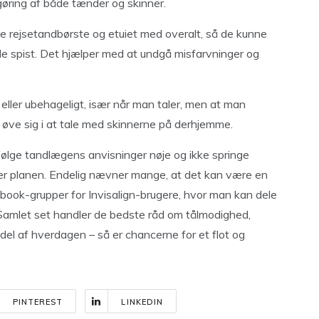
gøring af både tænder og skinner.
lille rejsetandbørste og etuiet med overalt, så de kunne
e spist. Det hjælper med at undgå misfarvninger og
eller ubehageligt, især når man taler, men at man
at øve sig i at tale med skinnerne på derhjemme.
 følge tandlægens anvisninger nøje og ikke springe
efter planen. Endelig nævner mange, at det kan være en
acebook-grupper for Invisalign-brugere, hvor man kan dele
 Samlet set handler de bedste råd om tålmodighed,
 del af hverdagen – så er chancerne for et flot og
PINTEREST
LINKEDIN