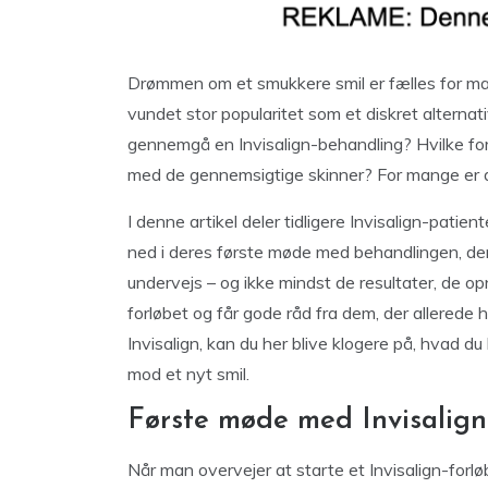
Drømmen om et smukkere smil er fælles for m
vundet stor popularitet som et diskret alternativ
gennemgå en Invisalign-behandling? Hvilke fo
med de gennemsigtige skinner? For mange er d
I denne artikel deler tidligere Invisalign-patien
ned i deres første møde med behandlingen, dere
undervejs – og ikke mindst de resultater, de op
forløbet og får gode råd fra dem, der allerede
Invisalign, kan du her blive klogere på, hvad d
mod et nyt smil.
Første møde med Invisalign:
Når man overvejer at starte et Invisalign-forl