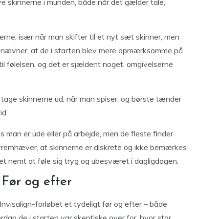
ve skinnerne i munden, både når det gælder tale,
rne, især når man skifter til et nyt sæt skinner, men
te nævner, at de i starten blev mere opmærksomme på
il følelsen, og det er sjældent noget, omgivelserne
t tage skinnerne ud, når man spiser, og børste tænder
id.
s man er ude eller på arbejde, men de fleste finder
e fremhæver, at skinnerne er diskrete og ikke bemærkes
t nemt at føle sig tryg og ubesværet i dagligdagen.
 Før og efter
visalign-forløbet et tydeligt før og efter – både
rdan de i starten var skeptiske over for, hvor stor