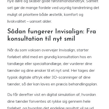
nye døre og skaber gode førstehåndsindtryk. Samlet
set gør de mange fordele ved usynlig tandretning det
muligt at prioritere både æstetik, komfort og
livskvalitet – uanset alder.
Sådan fungerer Invisalign: Fra
konsultation til nyt smil
Når du som voksen overvejer Invisalign, starter
forløbet altid med en grundig konsultation hos en
tandlæge eller specialtandlæge, der vurderer dine
tænder og dine ønsker til et nyt smil. Her tages der
typisk digitale aftryk eller 3D-scanninger af dine
tænder, så der kan laves en præcis behandlingsplan.
Du får derefter vist en digital simulation af, hvordan
dine tænder forventes at rykke sig gennem hele
forløbet, og hvordan det endelige resultat vil se ud.