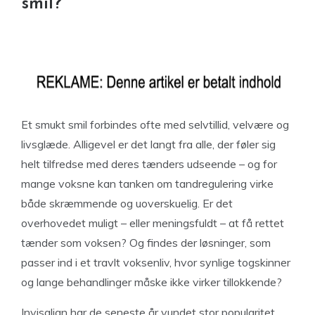
smil?
Et smukt smil forbindes ofte med selvtillid, velvære og
livsglæde. Alligevel er det langt fra alle, der føler sig
helt tilfredse med deres tænders udseende – og for
mange voksne kan tanken om tandregulering virke
både skræmmende og uoverskuelig. Er det
overhovedet muligt – eller meningsfuldt – at få rettet
tænder som voksen? Og findes der løsninger, som
passer ind i et travlt voksenliv, hvor synlige togskinner
og lange behandlinger måske ikke virker tillokkende?
Invisalign har de seneste år vundet stor popularitet