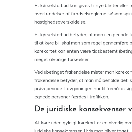
Et kørselsforbud kan gives til nye bilister eller
overtrædelser af færdselsreglerne, såsom spirit
hastighedsoverskridelse.
Et kørselsforbud betyder, at man i en periode 
til at køre bil, skal man som regel gennemføre
kørekortet kan enten være tidsbestemt (betinge
meget alvorlige forseelser.
Ved ubetinget frakendelse mister man kørekor
frakendelse betyder, at man må beholde det, s
prøveperiode. Lovgivningen har til formål at øg
egnede personer færdes i trafikken.
De juridiske konsekvenser 
At køre uden gyldigt kørekort er en alvorlig o
juridiske konsekvenser. Hvis man bliver taget 