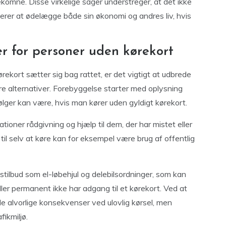
dekomne. Disse virkelige sager understreger, at det ikke
kerer at ødelægge både sin økonomi og andres liv, hvis
er for personer uden kørekort
rekort sætter sig bag rattet, er det vigtigt at udbrede
e alternativer. Forebyggelse starter med oplysning
ølger kan være, hvis man kører uden gyldigt kørekort.
ner rådgivning og hjælp til dem, der har mistet eller
til selv at køre kan for eksempel være brug af offentlig
tstilbud som el-løbehjul og delebilsordninger, som kan
ller permanent ikke har adgang til et kørekort. Ved at
e alvorlige konsekvenser ved ulovlig kørsel, men
fikmiljø.