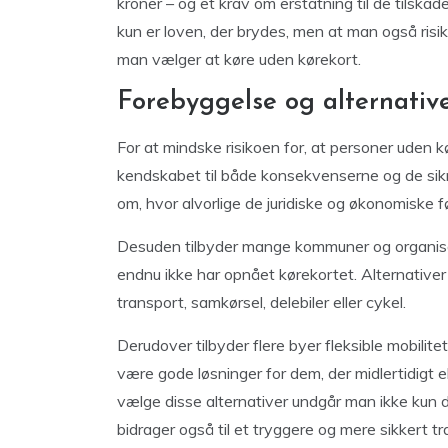
kroner – og et krav om erstatning til de tilska
kun er loven, der brydes, men at man også risi
man vælger at køre uden kørekort.
Forebyggelse og alternativ
For at mindske risikoen for, at personer uden kø
kendskabet til både konsekvenserne og de sikr
om, hvor alvorlige de juridiske og økonomiske f
Desuden tilbyder mange kommuner og organisatio
endnu ikke har opnået kørekortet. Alternativer 
transport, samkørsel, delebiler eller cykel.
Derudover tilbyder flere byer fleksible mobilite
være gode løsninger for dem, der midlertidigt e
vælge disse alternativer undgår man ikke kun d
bidrager også til et tryggere og mere sikkert tra