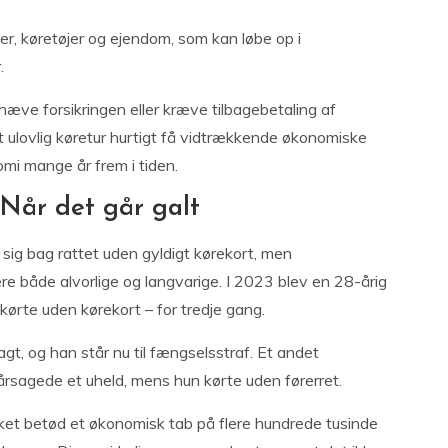
r, køretøjer og ejendom, som kan løbe op i
.
æve forsikringen eller kræve tilbagebetaling af
t ulovlig køretur hurtigt få vidtrækkende økonomiske
mi mange år frem i tiden.
 Når det går galt
sig bag rattet uden gyldigt kørekort, men
e både alvorlige og langvarige. I 2023 blev en 28-årig
kørte uden kørekort – for tredje gang.
gt, og han står nu til fængselsstraf. Et andet
årsagede et uheld, mens hun kørte uden førerret.
ket betød et økonomisk tab på flere hundrede tusinde