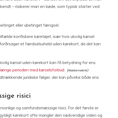
frakendt – risikerer man en bøde, som typisk starter ved
betinget eller ubetinget fængsel.
lfælde konfiskere køretøjet, især hvis ulovlig kørsel
n forårsager et færdselsuheld uden kørekort, da det kan
ovlig kørsel uden kørekort kan få betydning for ens
rlænge perioden med kørselsforbud.
idtrækkende juridiske følger, der kan påvirke både ens
ige risici
sonlige og samfundsmæssige risici. For det første er
 gyldigt kørekort ofte mangler den nødvendige viden og