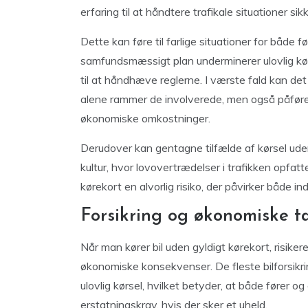
erfaring til at håndtere trafikale situationer sikk
Dette kan føre til farlige situationer for både 
samfundsmæssigt plan underminerer ulovlig kør
til at håndhæve reglerne. I værste fald kan det r
alene rammer de involverede, men også påfør
økonomiske omkostninger.
Derudover kan gentagne tilfælde af kørsel uden
kultur, hvor lovovertrædelser i trafikken opfat
kørekort en alvorlig risiko, der påvirker både i
Forsikring og økonomiske ta
Når man kører bil uden gyldigt kørekort, risiker
økonomiske konsekvenser. De fleste bilforsikri
ulovlig kørsel, hvilket betyder, at både fører o
erstatningskrav, hvis der sker et uheld.