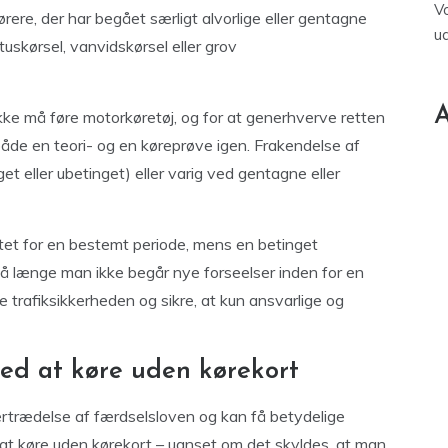
V
 førere, der har begået særligt alvorlige eller gentagne
u
uskørsel, vanvidskørsel eller grov
A
ikke må føre motorkøretøj, og for at generhverve retten
 både en teori- og en køreprøve igen. Frakendelse af
t eller ubetinget) eller varig ved gentagne eller
tet for en bestemt periode, mens en betinget
å længe man ikke begår nye forseelser inden for en
e trafiksikkerheden og sikre, at kun ansvarlige og
ved at køre uden kørekort
vertrædelse af færdselsloven og kan få betydelige
i at køre uden kørekort – uanset om det skyldes, at man