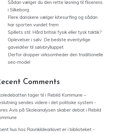
Sådan vælger du den rette løsning til fliserens
i Silkeborg
Flere danskere vælger kitesurfing og sådan
har sporten vundet frem
Spillets stil: Hård britisk fysik eller tysk taktik?
Oplevelser i sølv: De bedste eventyrlige
gaveidéer til sølvbrylluppet
Derfor dropper virksomheder den traditionelle
seo-model
Recent Comments
koledebatten tager til i Rebild Kommune –
slutning sendes videre i det politiske system -
ores Avis
på
Skoleanalysen skaber debat i Rebild
ommune
ent hus hos Ravnkildearkivet er i biblioteket -