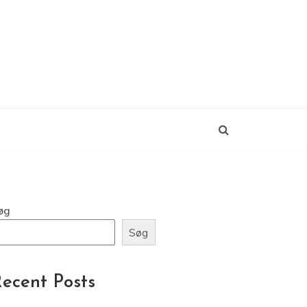
øg
Søg
ecent Posts