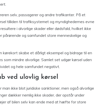
ert.
føreren selv, passagerer og andre trafikanter. På et
sel tilliden til trafiksystemet og myndighedernes evne
esultere i alvorlige skader eller dødsfald, hvilket ikke
er pårørende og samfundet store menneskelige og
 kørekort skabe et dårligt eksempel og bidrage til en
tes som mindre alvorlige. Samlet set udgør kørsel uden
ndividet og hele samfundet negativt.
b ved ulovlig kørsel
er man ikke blot juridiske sanktioner, men også alvorlige
nger dækker nemlig ikke skader, der opstår under
g ejer af bilen selv kan ende med at hæfte for store