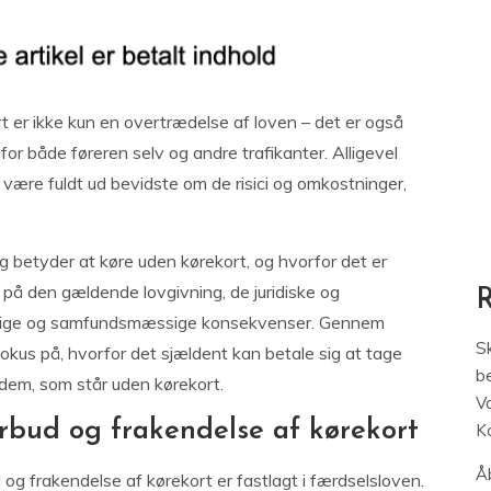
rt er ikke kun en overtrædelse af loven – det er også
for både føreren selv og andre trafikanter. Alligevel
 være fuldt ud bevidste om de risici og omkostninger,
lig betyder at køre uden kørekort, og hvorfor det er
 på den gældende lovgivning, de juridiske og
onlige og samfundsmæssige konsekvenser. Gennem
S
fokus på, hvorfor det sjældent kan betale sig at tage
be
 dem, som står uden kørekort.
V
rbud og frakendelse af kørekort
K
Åb
g frakendelse af kørekort er fastlagt i færdselsloven.