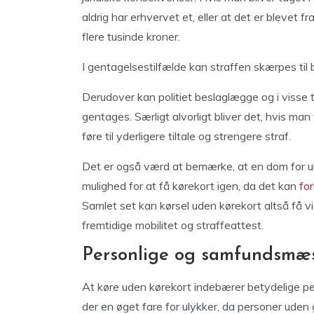
aldrig har erhvervet et, eller at det er blevet 
flere tusinde kroner.
I gentagelsestilfælde kan straffen skærpes til 
Derudover kan politiet beslaglægge og i visse ti
gentages. Særligt alvorligt bliver det, hvis ma
føre til yderligere tiltale og strengere straf.
Det er også værd at bemærke, at en dom for ul
mulighed for at få kørekort igen, da det kan
fo
Samlet set kan kørsel uden kørekort altså få v
fremtidige mobilitet og straffeattest.
Personlige og samfundsmæss
At køre uden kørekort indebærer betydelige per
der en øget fare for ulykker, da personer uden