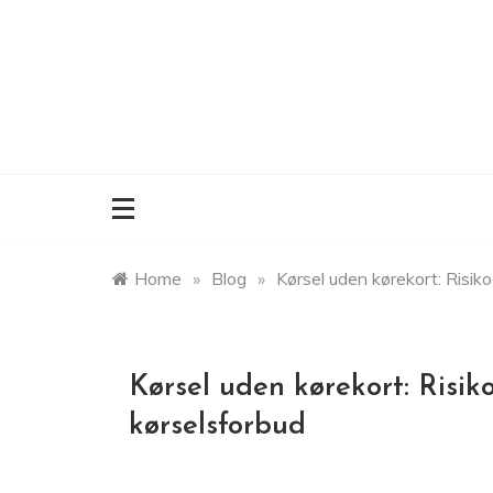
Skip
to
content
Home
»
Blog
»
Kørsel uden kørekort: Risik
Kørsel uden kørekort: Risi
kørselsforbud