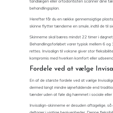
tandlægen eller ortodontisten scanner dine tæn
behandlingsplan.
Herefter får du en række gennemsigtige plastsk
skinne flytter tænderne en smule, indtil de til sid
Skinnerne skal bæres mindst 22 timer i døgnet,
Behandlingsforløbet varer typisk mellem 6 og
rettes. Invisalign til voksne giver stor fleksibil
kompromis med hverken komfort eller udseend
Fordele ved at vælge Invis
En af de største fordele ved at vælge Invisali
dermed langt mindre iøjnefaldende end tradition
tænder uden at føle dig hæmmet i sociale ell
Invisalign-skinnerne er desuden aftagelige, så 
deltager i vigtige begivenheder. Denne fleksib