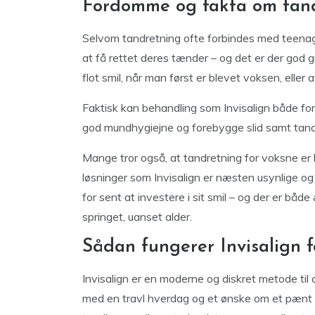
Fordomme og fakta om tand
Selvom tandretning ofte forbindes med teenag
at få rettet deres tænder – og det er der god gr
flot smil, når man først er blevet voksen, elle
Faktisk kan behandling som Invisalign både for
god mundhygiejne og forebygge slid samt tand
Mange tror også, at tandretning for voksne e
løsninger som Invisalign er næsten usynlige og t
for sent at investere i sit smil – og der er b
springet, uanset alder.
Sådan fungerer Invisalign f
Invisalign er en moderne og diskret metode til 
med en travl hverdag og et ønske om et pænt s