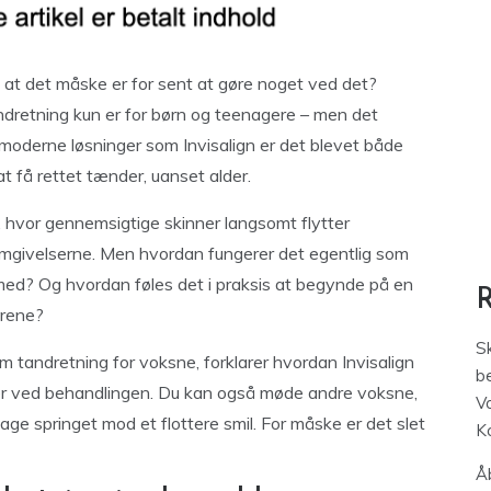
at det måske er for sent at gøre noget ved det?
dretning kun er for børn og teenagere – men det
oderne løsninger som Invisalign er det blevet både
 få rettet tænder, uanset alder.
g, hvor gennemsigtige skinner langsomt flytter
 omgivelserne. Men hvordan fungerer det egentlig som
 med? Og hvordan føles det i praksis at begynde på en
årene?
S
om tandretning for voksne, forklarer hvordan Invisalign
be
er ved behandlingen. Du kan også møde andre voksne,
V
age springet mod et flottere smil. For måske er det slet
K
Åb