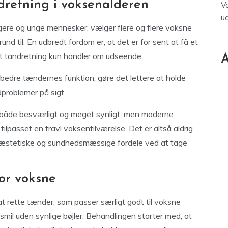
retning i voksenalderen
V
u
ere og unge mennesker, vælger flere og flere voksne
und til. En udbredt fordom er, at det er for sent at få et
r at tandretning kun handler om udseende.
A
bedre tændernes funktion, gøre det lettere at holde
problemer på sigt.
r både besværligt og meget synligt, men moderne
ilpasset en travl voksentilværelse. Det er altså aldrig
åde æstetiske og sundhedsmæssige fordele ved at tage
or voksne
at rette tænder, som passer særligt godt til voksne
mil uden synlige bøjler. Behandlingen starter med, at