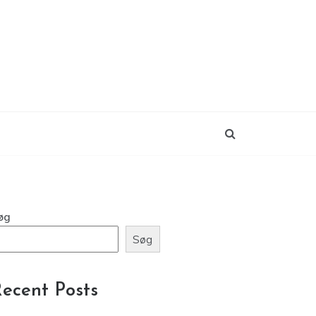
øg
Søg
ecent Posts