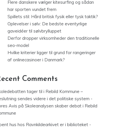
Flere danskere vælger kitesurfing og sådan
har sporten vundet frem
Spillets stil: Hård britisk fysik eller tysk taktik?
Oplevelser i sølv: De bedste eventyrlige
gaveidéer til sølvbrylluppet
Derfor dropper virksomheder den traditionelle
seo-model
Hvilke kriterier ligger til grund for rangeringer
af onlinecasinoer i Danmark?
Recent Comments
koledebatten tager til i Rebild Kommune –
slutning sendes videre i det politiske system -
ores Avis
på
Skoleanalysen skaber debat i Rebild
ommune
ent hus hos Ravnkildearkivet er i biblioteket -