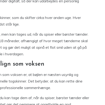
der digitalt, så der kan udarbejdes en personlig
inner, som du skifter cirka hver anden uge. Hver
st står lige.
 men kan tages ud, når du spiser eller børster tænder.
 18 måneder, afhængigt af hvor meget tænderne skal
itet og gør det muligt at opnå et flot smil uden at gå på
e i hverdagen.
align som voksen
gn som voksen er, at bøjlen er næsten usynlig og
elle togskinner. Det betyder, at du kan rette dine
er professionelle sammenhænge.
du kan tage dem af, når du spiser, børster tænder eller
ilitet gør det nemmere at opretholde en god