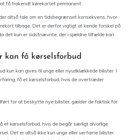
 at få frakendt kørekortet permanent.
er der altså tale om en tidsbegrænset konsekvens, hvor
ekort tilbage. Det er derfor vigtigt at kende forskel på
a det kun er sidstnævnte, der i sjældne tilfælde kan
er kan få kørselsforbud
d kun kan gives til unge eller nyudklækkede bilister. I
 erfaring, få et kørselsforbud, hvis de overtræder
ørt for at beskytte nye bilister, gælder de faktisk for
å et kørselsforbud, hvis de begår særligt alvorlige
sel. Det er altså ikke kun unge eller uerfarne bilister,