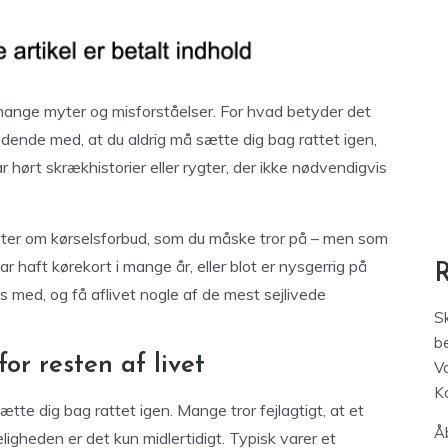
r mange myter og misforståelser. For hvad betyder det
ydende med, at du aldrig må sætte dig bag rattet igen,
ar hørt skrækhistorier eller rygter, der ikke nødvendigvis
myter om kørselsforbud, som du måske tror på – men som
ar haft kørekort i mange år, eller blot er nysgerrig på
s med, og få aflivet nogle af de mest sejlivede
S
be
or resten af livet
V
K
ætte dig bag rattet igen. Mange tror fejlagtigt, at et
Åb
eligheden er det kun midlertidigt. Typisk varer et