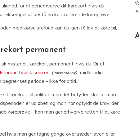
V
ulighed for at generhverve dit kørekort, hvis du
u
for eksempel at bestå en kontrollerende køreprøve.
rioden med kørselsforbud kan du igen få lov at køre bil,
A
ørekort permanent
sk mister dit kørekort permanent, hvis du får et
elsforbud typisk som en
midlertidig
en begrænset periode – ikke for altid.
sit kørekort til politiet, men det betyder ikke, at man
rbudsperioden er udløbet, og man har opfyldt de krav, der
ende køreprøve – kan man generhverve retten til at køre
empel hvis man gentagne gange overtræder loven eller