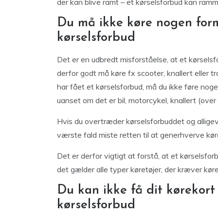
der kan blive ramt – et kørselsforbud kan ramme
Du må ikke køre nogen form
kørselsforbud
Det er en udbredt misforståelse, at et kørselsf
derfor godt må køre fx scooter, knallert eller 
har fået et kørselsforbud, må du ikke føre nog
uanset om det er bil, motorcykel, knallert (over 
Hvis du overtræder kørselsforbuddet og alligevel
værste fald miste retten til at generhverve køre
Det er derfor vigtigt at forstå, at et kørselsfo
det gælder alle typer køretøjer, der kræver kørek
Du kan ikke få dit kørekort 
kørselsforbud