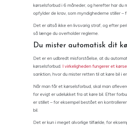
kørselsforbud i 6 måneder, og herefter har du m
opfylder de krav, som myndighederne stiller – 
Det er altså ikke en livsvarig straf, og efter pe
så længe du overholder reglerne.
Du mister automatisk dit k
Det er en udbredt misforståelse, at du automati
kørselsforbud.
I virkeligheden fungerer et kørs
sanktion, hvor du mister retten til at køre bil i 
Når man får et kørselsforbud, skal man aflevere 
for evigt er udelukket fra at køre bil. Efter fo
er stillet – for eksempel bestået en kontroller
bil.
Det er kun i meget alvorlige tilfælde, for eks