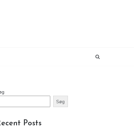
øg
Søg
ecent Posts