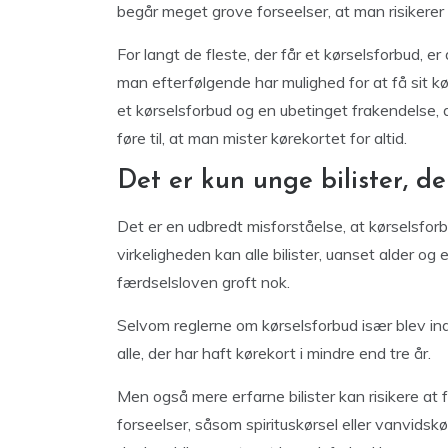
begår meget grove forseelser, at man risikerer
For langt de fleste, der får et kørselsforbud, 
man efterfølgende har mulighed for at få sit kør
et kørselsforbud og en ubetinget frakendelse, d
føre til, at man mister kørekortet for altid.
Det er kun unge bilister, d
Det er en udbredt misforståelse, at kørselsforbu
virkeligheden kan alle bilister, uanset alder og
færdselsloven groft nok.
Selvom reglerne om kørselsforbud især blev indf
alle, der har haft kørekort i mindre end tre år.
Men også mere erfarne bilister kan risikere at f
forseelser, såsom spirituskørsel eller vanvidskør