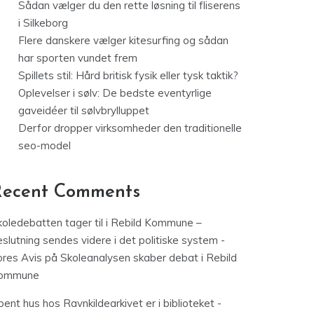
Sådan vælger du den rette løsning til fliserens
i Silkeborg
Flere danskere vælger kitesurfing og sådan
har sporten vundet frem
Spillets stil: Hård britisk fysik eller tysk taktik?
Oplevelser i sølv: De bedste eventyrlige
gaveidéer til sølvbrylluppet
Derfor dropper virksomheder den traditionelle
seo-model
Recent Comments
koledebatten tager til i Rebild Kommune –
slutning sendes videre i det politiske system -
ores Avis
på
Skoleanalysen skaber debat i Rebild
ommune
ent hus hos Ravnkildearkivet er i biblioteket -