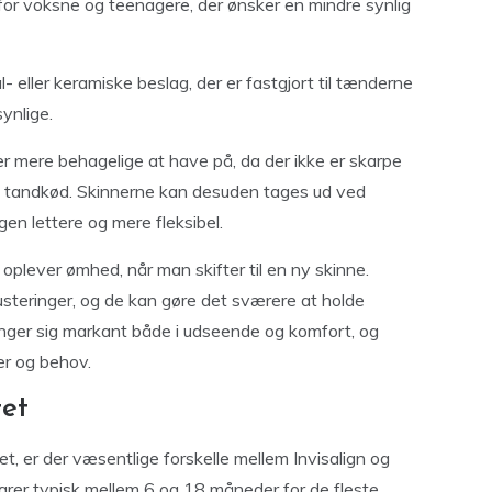
r for voksne og teenagere, der ønsker en mindre synlig
- eller keramiske beslag, der er fastgjort til tænderne
ynlige.
r mere behagelige at have på, da der ikke er skarpe
r og tandkød. Skinnerne kan desuden tages ud ved
gen lettere og mere fleksibel.
oplever ømhed, når man skifter til en ny skinne.
justeringer, og de kan gøre det sværere at holde
inger sig markant både i udseende og komfort, og
er og behov.
tet
et, er der væsentlige forskelle mellem Invisalign og
 varer typisk mellem 6 og 18 måneder for de fleste