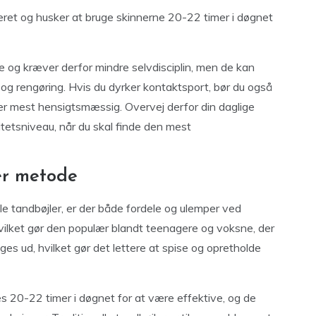
ineret og husker at bruge skinnerne 20-22 timer i døgnet
ne og kræver derfor mindre selvdisciplin, men de kan
og rengøring. Hvis du dyrker kontaktsport, bør du også
 er mest hensigtsmæssig. Overvej derfor din daglige
vitetsniveau, når du skal finde den mest
er metode
le tandbøjler, er der både fordele og ulemper ved
hvilket gør den populær blandt teenagere og voksne, der
es ud, hvilket gør det lettere at spise og opretholde
es 20-22 timer i døgnet for at være effektive, og de