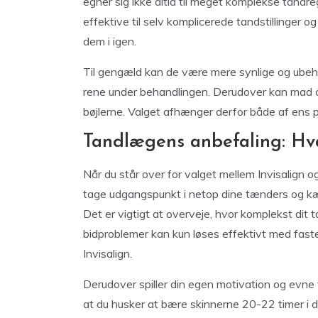
egner sig ikke altid til meget komplekse tandreg
effektive til selv komplicerede tandstillinger 
dem i igen.
Til gengæld kan de være mere synlige og ubeh
rene under behandlingen. Derudover kan mad og
bøjlerne. Valget afhænger derfor både af ens p
Tandlægens anbefaling: Hva
Når du står over for valget mellem Invisalign og
tage udgangspunkt i netop dine tænders og kæ
Det er vigtigt at overveje, hvor komplekst dit 
bidproblemer kan kun løses effektivt med fast
Invisalign.
Derudover spiller din egen motivation og evne til
at du husker at bære skinnerne 20-22 timer i 