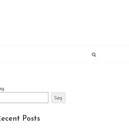
øg
Søg
ecent Posts