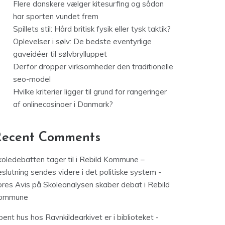
Flere danskere vælger kitesurfing og sådan
har sporten vundet frem
Spillets stil: Hård britisk fysik eller tysk taktik?
Oplevelser i sølv: De bedste eventyrlige
gaveidéer til sølvbrylluppet
Derfor dropper virksomheder den traditionelle
seo-model
Hvilke kriterier ligger til grund for rangeringer
af onlinecasinoer i Danmark?
Recent Comments
koledebatten tager til i Rebild Kommune –
slutning sendes videre i det politiske system -
ores Avis
på
Skoleanalysen skaber debat i Rebild
ommune
ent hus hos Ravnkildearkivet er i biblioteket -