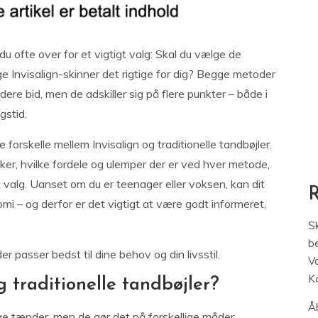
du ofte over for et vigtigt valg: Skal du vælge de
ige Invisalign-skinner det rigtige for dig? Begge metoder
ndere bid, men de adskiller sig på flere punkter – både i
gstid.
 forskelle mellem Invisalign og traditionelle tandbøjler.
er, hvilke fordele og ulemper der er ved hver metode,
t valg. Uanset om du er teenager eller voksen, kan dit
mi – og derfor er det vigtigt at være godt informeret,
S
be
er passer bedst til dine behov og din livsstil.
V
K
g traditionelle tandbøjler?
Åb
egge tænder, men de gør det på forskellige måder.