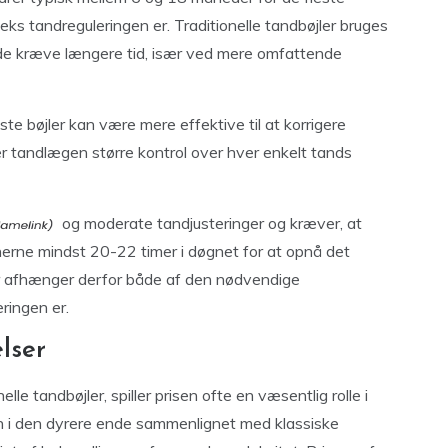
s tandreguleringen er. Traditionelle tandbøjler bruges
ælde kræve længere tid, især ved mere omfattende
te bøjler kan være mere effektive til at korrigere
r tandlægen større kontrol over hver enkelt tands
og moderate tandjusteringer og kræver, at
nnerne mindst 20-22 timer i døgnet for at opnå det
r afhænger derfor både af den nødvendige
ringen er.
lser
lle tandbøjler, spiller prisen ofte en væsentlig rolle i
ign i den dyrere ende sammenlignet med klassiske