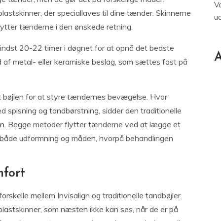
V
plastskinner, der speciallaves til dine tænder. Skinnerne
u
flytter tænderne i den ønskede retning.
ndst 20-22 timer i døgnet for at opnå det bedste
A
od af metal- eller keramiske beslag, som sættes fast på
gt bøjlen for at styre tændernes bevægelse. Hvor
d spisning og tandbørstning, sidder den traditionelle
en. Begge metoder flytter tænderne ved at lægge et
ig i både udformning og måden, hvorpå behandlingen
mfort
rskelle mellem Invisalign og traditionelle tandbøjler.
 plastskinner, som næsten ikke kan ses, når de er på