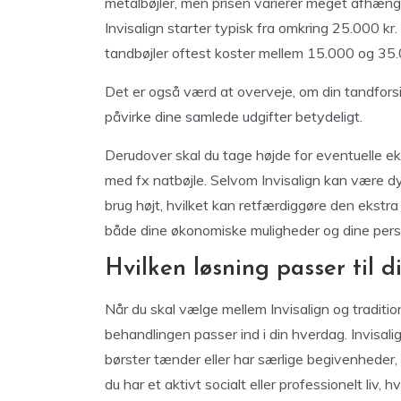
metalbøjler, men prisen varierer meget afhæng
Invisalign starter typisk fra omkring 25.000 kr
tandbøjler oftest koster mellem 15.000 og 35.
Det er også værd at overveje, om din tandfors
påvirke dine samlede udgifter betydeligt.
Derudover skal du tage højde for eventuelle ekst
med fx natbøjle. Selvom Invisalign kan være d
brug højt, hvilket kan retfærdiggøre den ekstra 
både dine økonomiske muligheder og dine personl
Hvilken løsning passer til din
Når du skal vælge mellem Invisalign og tradition
behandlingen passer ind i din hverdag. Invisali
børster tænder eller har særlige begivenheder, hv
du har et aktivt socialt eller professionelt liv, 