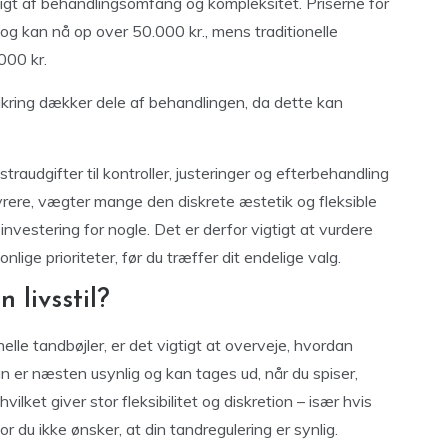
igt af behandlingsomfang og kompleksitet. Priserne for
. og kan nå op over 50.000 kr., mens traditionelle
000 kr.
ikring dækker dele af behandlingen, da dette kan
raudgifter til kontroller, justeringer og efterbehandling
yrere, vægter mange den diskrete æstetik og fleksible
investering for nogle. Det er derfor vigtigt at vurdere
ige prioriteter, før du træffer dit endelige valg.
 livsstil?
elle tandbøjler, er det vigtigt at overveje, hvordan
gn er næsten usynlig og kan tages ud, når du spiser,
ilket giver stor fleksibilitet og diskretion – især hvis
hvor du ikke ønsker, at din tandregulering er synlig.