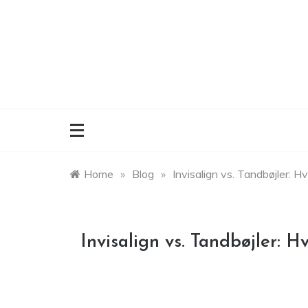
Skip
to
content
Home
»
Blog
»
Invisalign vs. Tandbøjler: 
Invisalign vs. Tandbøjler: 