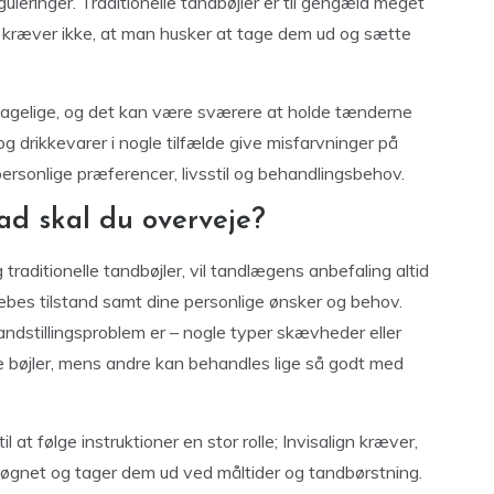
uleringer. Traditionelle tandbøjler er til gengæld meget
og kræver ikke, at man husker at tage dem ud og sætte
agelige, og det kan være sværere at holde tænderne
 drikkevarer i nogle tilfælde give misfarvninger på
ersonlige præferencer, livsstil og behandlingsbehov.
d skal du overveje?
 traditionelle tandbøjler, vil tandlægens anbefaling altid
bes tilstand samt dine personlige ønsker og behov.
tandstillingsproblem er – nogle typer skævheder eller
e bøjler, mens andre kan behandles lige så godt med
 at følge instruktioner en stor rolle; Invisalign kræver,
døgnet og tager dem ud ved måltider og tandbørstning.