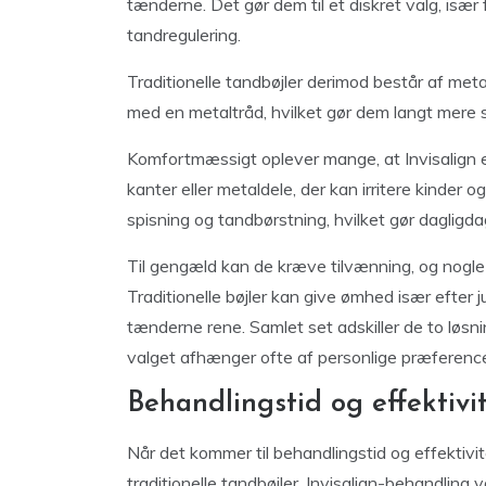
tænderne. Det gør dem til et diskret valg, isæ
tandregulering.
Traditionelle tandbøjler derimod består af metal
med en metaltråd, hvilket gør dem langt mere s
Komfortmæssigt oplever mange, at Invisalign e
kanter eller metaldele, der kan irritere kinde
spisning og tandbørstning, hvilket gør dagligda
Til gengæld kan de kræve tilvænning, og nogle 
Traditionelle bøjler kan give ømhed især efter 
tænderne rene. Samlet set adskiller de to løsn
valget afhænger ofte af personlige præferenc
Behandlingstid og effektivi
Når det kommer til behandlingstid og effektivit
traditionelle tandbøjler. Invisalign-behandling