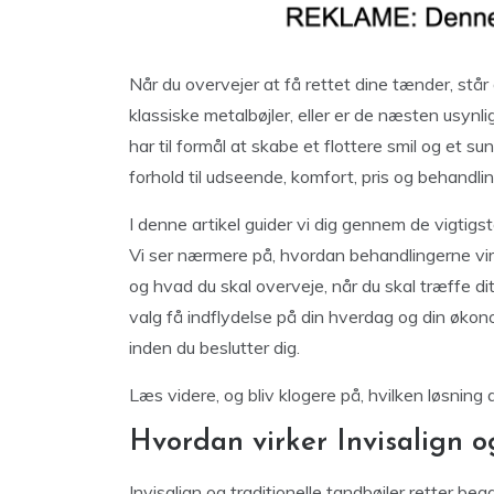
Når du overvejer at få rettet dine tænder, står 
klassiske metalbøjler, eller er de næsten usynl
har til formål at skabe et flottere smil og et su
forhold til udseende, komfort, pris og behandlin
I denne artikel guider vi dig gennem de vigtigste
Vi ser nærmere på, hvordan behandlingerne virk
og hvad du skal overveje, når du skal træffe di
valg få indflydelse på din hverdag og din økono
inden du beslutter dig.
Læs videre, og bliv klogere på, hvilken løsning d
Hvordan virker Invisalign o
Invisalign og traditionelle tandbøjler retter b