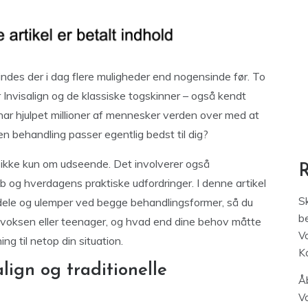
findes der i dag flere muligheder end nogensinde før. To
 Invisalign og de klassiske togskinner – også kendt
 har hjulpet millioner af mennesker verden over med at
en behandling passer egentlig bedst til dig?
r ikke kun om udseende. Det involverer også
b og hverdagens praktiske udfordringer. I denne artikel
S
ordele og ulemper ved begge behandlingsformer, så du
be
 voksen eller teenager, og hvad end dine behov måtte
V
ng til netop din situation.
K
lign og traditionelle
Åb
V