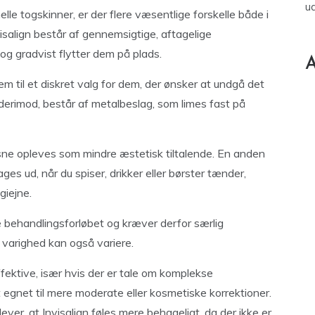
u
le togskinner, er der flere væsentlige forskelle både i
salign består af gennemsigtige, aftagelige
og gradvist flytter dem på plads.
A
em til et diskret valg for dem, der ønsker at undgå det
, derimod, består af metalbeslag, som limes fast på
ksne opleves som mindre æstetisk tiltalende. En anden
ages ud, når du spiser, drikker eller børster tænder,
giejne.
 behandlingsforløbet og kræver derfor særlig
arighed kan også variere.
fektive, især hvis der er tale om komplekse
st egnet til mere moderate eller kosmetiske korrektioner.
ever, at Invisalign føles mere behageligt, da der ikke er