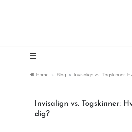
Skip
to
content
Home
»
Blog
»
Invisalign vs. Togskinner: Hv
Invisalign vs. Togskinner: H
dig?