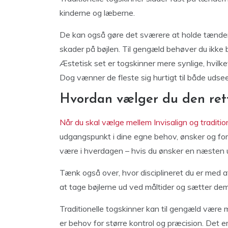
kinderne og læberne.
De kan også gøre det sværere at holde tænder
skader på bøjlen. Til gengæld behøver du ikke
Æstetisk set er togskinner mere synlige, hvilk
Dog vænner de fleste sig hurtigt til både udsee
Hvordan vælger du den rett
Når du skal vælge mellem Invisalign og traditio
udgangspunkt i dine egne behov, ønsker og foru
være i hverdagen – hvis du ønsker en næsten us
Tænk også over, hvor disciplineret du er med at
at tage bøjlerne ud ved måltider og sætter dem
Traditionelle togskinner kan til gengæld være 
er behov for større kontrol og præcision. Det e