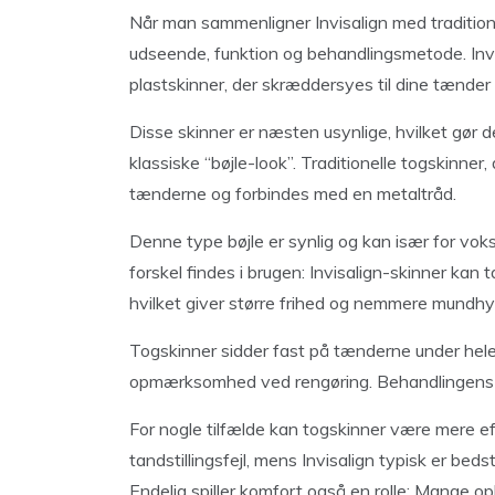
Når man sammenligner Invisalign med traditionel
udseende, funktion og behandlingsmetode. Invi
plastskinner, der skræddersyes til dine tænder 
Disse skinner er næsten usynlige, hvilket gør d
klassiske “bøjle-look”. Traditionelle togskinner
tænderne og forbindes med en metaltråd.
Denne type bøjle er synlig og kan især for vo
forskel findes i brugen: Invisalign-skinner kan t
hvilket giver større frihed og nemmere mundhy
Togskinner sidder fast på tænderne under hele
opmærksomhed ved rengøring. Behandlingens v
For nogle tilfælde kan togskinner være mere ef
tandstillingsfejl, mens Invisalign typisk er bed
Endelig spiller komfort også en rolle: Mange opl