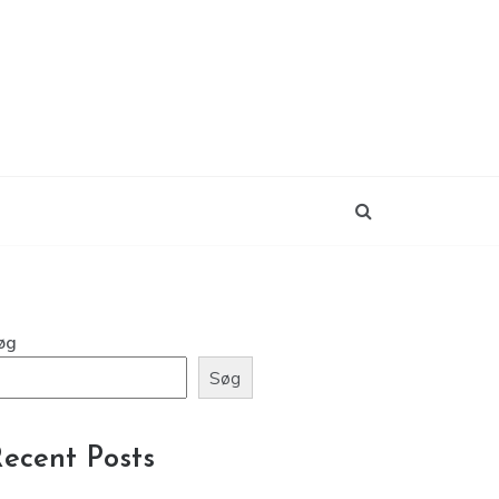
øg
Søg
ecent Posts