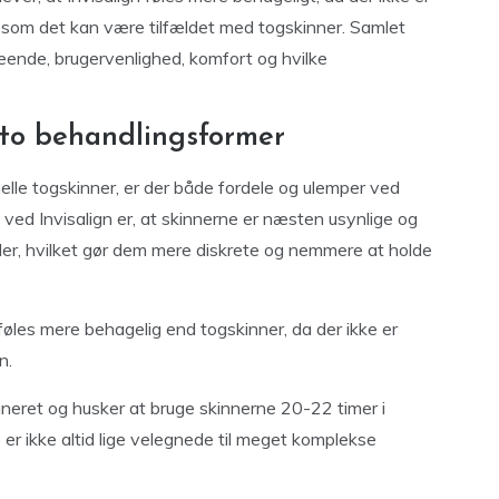
, som det kan være tilfældet med togskinner. Samlet
seende, brugervenlighed, komfort og hvilke
 to behandlingsformer
lle togskinner, er der både fordele og ulemper ved
 ved Invisalign er, at skinnerne er næsten usynlige og
der, hvilket gør dem mere diskrete og nemmere at holde
øles mere behagelig end togskinner, da der ikke er
n.
lineret og husker at bruge skinnerne 20-22 timer i
er ikke altid lige velegnede til meget komplekse