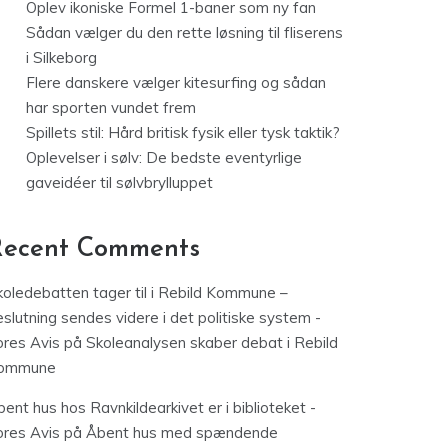
Oplev ikoniske Formel 1-baner som ny fan
Sådan vælger du den rette løsning til fliserens
i Silkeborg
Flere danskere vælger kitesurfing og sådan
har sporten vundet frem
Spillets stil: Hård britisk fysik eller tysk taktik?
Oplevelser i sølv: De bedste eventyrlige
gaveidéer til sølvbrylluppet
Recent Comments
koledebatten tager til i Rebild Kommune –
slutning sendes videre i det politiske system -
ores Avis
på
Skoleanalysen skaber debat i Rebild
ommune
ent hus hos Ravnkildearkivet er i biblioteket -
ores Avis
på
Åbent hus med spændende