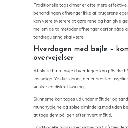
Traditionelle togskinner er ofte mere effektive 
behandlingen afhænger ikke af brugerens egen
kan være sværere at gøre rene og kan give gen
mellem de to metoder afhænger derfor både af
tandregulering skal være.
Hverdagen med bøjle – komf
overvejelser
At skulle bære bøjle i hverdagen kan påvirke 
Invisalign får du skinner, der er næsten usynlig
ønsker en diskret løsning.
Skinnerne kan tages ud under måltider og tandb
mundhygiejne og spise almindelig mad uden beg
at tage dem på igen efter hvert måltid.
Traditionelle togskinner sidder fast på tænder