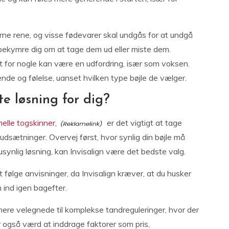
ne rene, og visse fødevarer skal undgås for at undgå
 bekymre dig om at tage dem ud eller miste dem.
et for nogle kan være en udfordring, især som voksen.
nde og følelse, uanset hvilken type bøjle de vælger.
e løsning for dig?
nelle togskinner,
er det vigtigt at tage
dsætninger. Overvej først, hvor synlig din bøjle må
ynlig løsning, kan Invisalign være det bedste valg.
 følge anvisninger, da Invisalign kræver, at du husker
 ind igen bagefter.
mere velegnede til komplekse tandreguleringer, hvor der
r også værd at inddrage faktorer som pris,