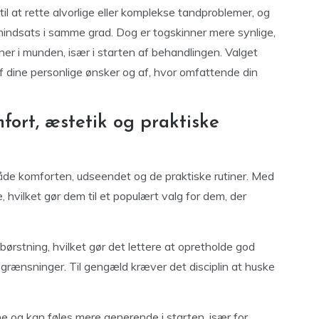
til at rette alvorlige eller komplekse tandproblemer, og
indsats i samme grad. Dog er togskinner mere synlige,
er i munden, især i starten af behandlingen. Valget
 dine personlige ønsker og af, hvor omfattende din
ort, æstetik og praktiske
både komforten, udseendet og de praktiske rutiner. Med
e, hvilket gør dem til et populært valg for dem, der
ørstning, hvilket gør det lettere at opretholde god
rænsninger. Til gengæld kræver det disciplin at huske
ne og kan føles mere generende i starten, især for