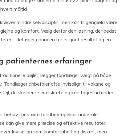
ret med at bruge skinnerne mindst 22 timer i døgnet og
hvert måltid.
g kræver mindre selvdisciplin, men kan til gengæld være
ygiejne og komfort. Vælg derfor den løsning, der bedst
iteter – det øger chancen for et godt resultat og en
 patienternes erfaringer
 traditionelle bøjler, lægger tandlæger vægt på både
 Tandlæger anbefaler ofte Invisalign til voksne og
sfejl, da skinnerne er diskrete og kan tages ud under
er behov for større tandbevægelser anbefaler
isse kan give mere præcise og effektive resultater.
æver Invisalign som komfortabelt og diskret, men