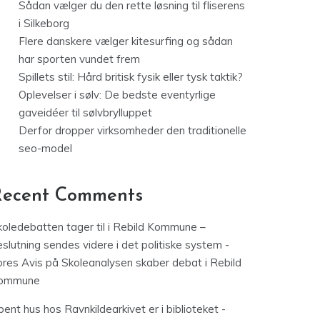
Sådan vælger du den rette løsning til fliserens
i Silkeborg
Flere danskere vælger kitesurfing og sådan
har sporten vundet frem
Spillets stil: Hård britisk fysik eller tysk taktik?
Oplevelser i sølv: De bedste eventyrlige
gaveidéer til sølvbrylluppet
Derfor dropper virksomheder den traditionelle
seo-model
Recent Comments
koledebatten tager til i Rebild Kommune –
slutning sendes videre i det politiske system -
ores Avis
på
Skoleanalysen skaber debat i Rebild
ommune
ent hus hos Ravnkildearkivet er i biblioteket -