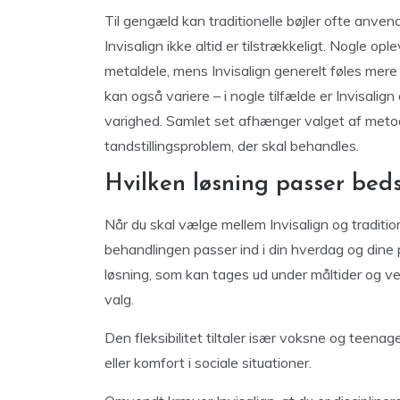
Til gengæld kan traditionelle bøjler ofte anve
Invisalign ikke altid er tilstrækkeligt. Nogle op
metaldele, mens Invisalign generelt føles mere b
kan også variere – i nogle tilfælde er Invisal
varighed. Samlet set afhænger valget af metod
tandstillingsproblem, der skal behandles.
Hvilken løsning passer bedst 
Når du skal vælge mellem Invisalign og traditione
behandlingen passer ind i din hverdag og dine 
løsning, som kan tages ud under måltider og ved
valg.
Den fleksibilitet tiltaler især voksne og teen
eller komfort i sociale situationer.