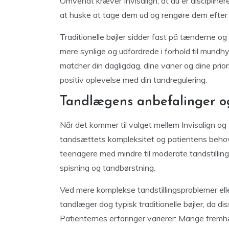
Omvendt kræver Invisalign, at du er discipline
at huske at tage dem ud og rengøre dem efter 
Traditionelle bøjler sidder fast på tænderne o
mere synlige og udfordrede i forhold til mundh
matcher din dagligdag, dine vaner og dine prior
positiv oplevelse med din tandregulering.
Tandlægens anbefalinger og
Når det kommer til valget mellem Invisalign og
tandsættets kompleksitet og patientens behov.
teenagere med mindre til moderate tandstilling
spisning og tandbørstning.
Ved mere komplekse tandstillingsproblemer ell
tandlæger dog typisk traditionelle bøjler, da d
Patienternes erfaringer varierer: Mange fremh