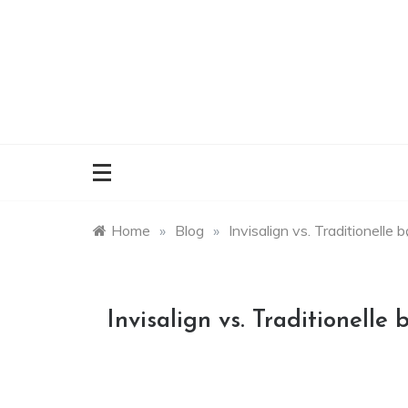
Skip
to
content
Home
»
Blog
»
Invisalign vs. Traditionelle 
Invisalign vs. Traditionelle