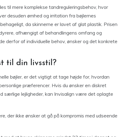
ndes til mere komplekse tandreguleringsbehov, hvor
lever desuden ømhed og irritation fra bøjlernes
ehageligt, da skinnerne er lavet af glat plastik. Prisen
ign dyrere, afhængigt af behandlingens omfang og
e derfor af individuelle behov, ønsker og det konkrete
til din livsstil?
lle bøjler, er det vigtigt at tage højde for, hvordan
personlige præferencer. Hvis du ønsker en diskret
 særlige lejligheder, kan Invisalign være det oplagte
agere, der ikke ønsker at gå på kompromis med udseende