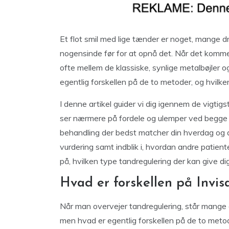
Et flot smil med lige tænder er noget, mange d
nogensinde før for at opnå det. Når det kommer
ofte mellem de klassiske, synlige metalbøjler 
egentlig forskellen på de to metoder, og hvilke
I denne artikel guider vi dig igennem de vigtigst
ser nærmere på fordele og ulemper ved begge m
behandling der bedst matcher din hverdag og 
vurdering samt indblik i, hvordan andre patient
på, hvilken type tandregulering der kan give di
Hvad er forskellen på Invisa
Når man overvejer tandregulering, står mange ov
men hvad er egentlig forskellen på de to metod