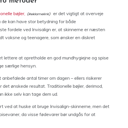
 to metoder
nelle bøjler,
er det vigtigt at overveje
a de kan have stor betydning for både
rste fordele ved Invisalign er, at skinnerne er næsten
andt voksne og teenagere, som ønsker en diskret
et lettere at opretholde en god mundhygiejne og spise
age særlige hensyn.
 anbefalede antal timer om dagen – ellers risikerer
 det ønskede resultat. Traditionelle bøjler, derimod,
an ikke selv kan tage dem ud.
rt ved at huske at bruge Invisalign-skinnerne, men det
pisevaner, da visse fødevarer bør undgås for at