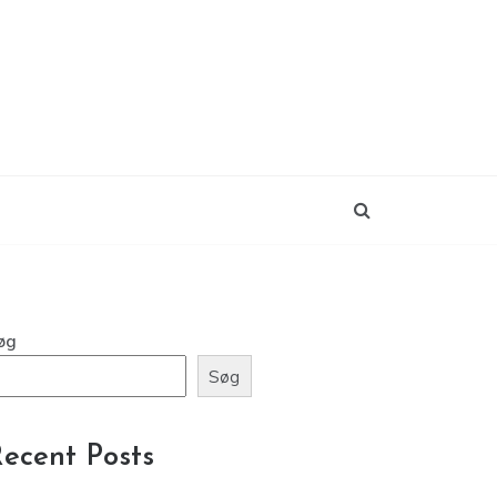
øg
Søg
ecent Posts