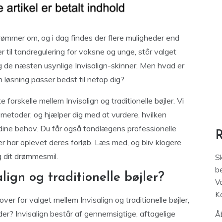
rømmer om, og i dag findes der flere muligheder end
 til tandregulering for voksne og unge, står valget
og de næsten usynlige Invisalign-skinner. Men hvad er
n løsning passer bedst til netop dig?
e forskelle mellem Invisalign og traditionelle bøjler. Vi
etoder, og hjælper dig med at vurdere, hvilken
dine behov. Du får også tandlægens professionelle
er har oplevet deres forløb. Læs med, og bliv klogere
g dit drømmesmil.
S
be
lign og traditionelle bøjler?
V
K
er for valget mellem Invisalign og traditionelle bøjler,
er? Invisalign består af gennemsigtige, aftagelige
Åb