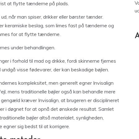
V
ist at flytte tænderne på plads.
u
d, når man spiser, drikker eller børster tænder.
eller keramiske beslag, som limes fast på tænderne og
mes for at flytte tænderne.
A
ernes under behandlingen.
er i forhold til mad og drikke, fordi skinnerne fjernes
 undgå visse fødevarer, der kan beskadige bøjlen.
dernes kompleksitet, men generelt egner Invisalign
sfejl, mens traditionelle bøjler også kan behandle mere
gengæld kræver Invisalign, at brugeren er disciplineret
r i døgnet for at opnå det ønskede resultat. Samlet
raditionelle bøjler altså materialet, synligheden,
de egner sig bedst til at korrigere.