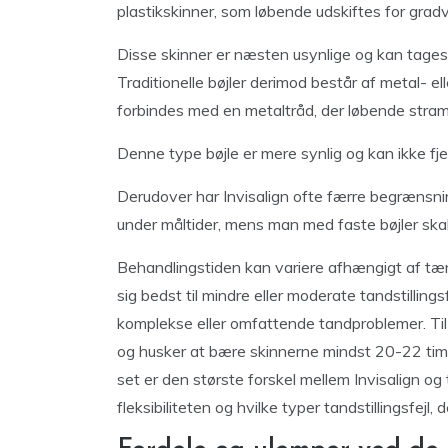
plastikskinner, som løbende udskiftes for gradv
Disse skinner er næsten usynlige og kan tages u
Traditionelle bøjler derimod består af metal- 
forbindes med en metaltråd, der løbende stram
Denne type bøjle er mere synlig og kan ikke fj
Derudover har Invisalign ofte færre begrænsning
under måltider, mens man med faste bøjler skal
Behandlingstiden kan variere afhængigt af tæn
sig bedst til mindre eller moderate tandstilling
komplekse eller omfattende tandproblemer. Til 
og husker at bære skinnerne mindst 20-22 time
set er den største forskel mellem Invisalign og t
fleksibiliteten og hvilke typer tandstillingsfejl, 