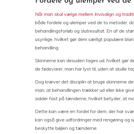
Fordele og ulemper ved de
Når man skal vælge mellem Invisalign og traditio
både fordele og ulemper ved de to metoder, d
behandlingsforløb og slutresultat. En af de stø
usynlige, hvilket gør dem særligt populære bl
behandling.
Skinnerne kan desuden tages ud, hvilket gør d
de fødevarer, man har lyst til, uden at skulle t
Dog kræver det disciplin at bruge skinnerne det
man, at behandlingen trækker ud eller ikke giver
sidder fast på tænderne, hvilket betyder, at m
Dette kan være en fordel for dem, der har svæ
kan også give udfordringer med rengøring og s
beskytte bøjlen og tænderne.