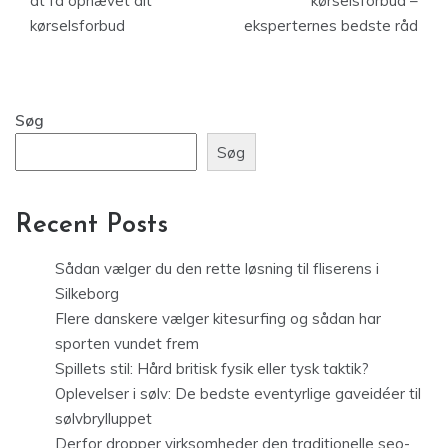
at få ophævet dit
kørselsforbud –
kørselsforbud
eksperternes bedste råd
Søg
Søg
Recent Posts
Sådan vælger du den rette løsning til fliserens i
Silkeborg
Flere danskere vælger kitesurfing og sådan har
sporten vundet frem
Spillets stil: Hård britisk fysik eller tysk taktik?
Oplevelser i sølv: De bedste eventyrlige gaveidéer til
sølvbrylluppet
Derfor dropper virksomheder den traditionelle seo-