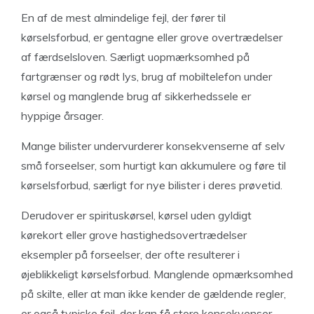
En af de mest almindelige fejl, der fører til
kørselsforbud, er gentagne eller grove overtrædelser
af færdselsloven. Særligt uopmærksomhed på
fartgrænser og rødt lys, brug af mobiltelefon under
kørsel og manglende brug af sikkerhedssele er
hyppige årsager.
Mange bilister undervurderer konsekvenserne af selv
små forseelser, som hurtigt kan akkumulere og føre til
kørselsforbud, særligt for nye bilister i deres prøvetid.
Derudover er spirituskørsel, kørsel uden gyldigt
kørekort eller grove hastighedsovertrædelser
eksempler på forseelser, der ofte resulterer i
øjeblikkeligt kørselsforbud. Manglende opmærksomhed
på skilte, eller at man ikke kender de gældende regler,
er også typiske fejl, der kan få store konsekvenser.