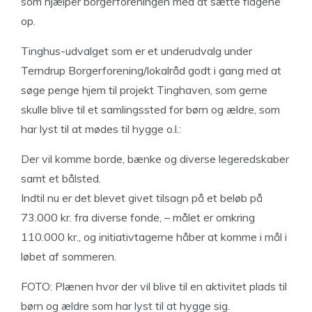
som hjælper borgerforeningen med at sætte flagene
op.
Tinghus-udvalget som er et underudvalg under
Terndrup Borgerforening/lokalråd godt i gang med at
søge penge hjem til projekt Tinghaven, som gerne
skulle blive til et samlingssted for børn og ældre, som
har lyst til at mødes til hygge o.l.:
Der vil komme borde, bænke og diverse legeredskaber
samt et bålsted.
Indtil nu er det blevet givet tilsagn på et beløb på
73.000 kr. fra diverse fonde, – målet er omkring
110.000 kr., og initiativtagerne håber at komme i mål i
løbet af sommeren.
FOTO: Plænen hvor der vil blive til en aktivitet plads til
børn og ældre som har lyst til at hygge sig.