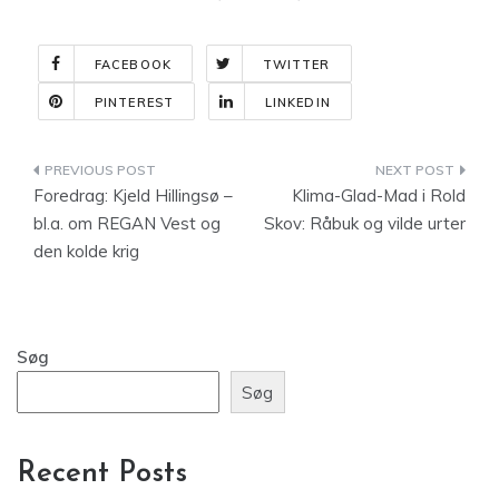
FACEBOOK
TWITTER
PINTEREST
LINKEDIN
Indlægsnavigation
Foredrag: Kjeld Hillingsø –
Klima-Glad-Mad i Rold
bl.a. om REGAN Vest og
Skov: Råbuk og vilde urter
den kolde krig
Søg
Søg
Recent Posts