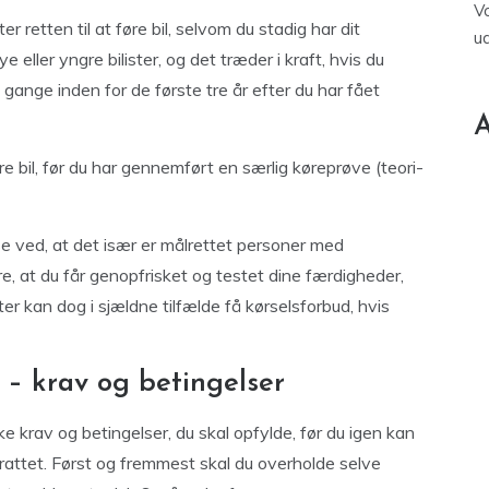
V
r retten til at føre bil, selvom du stadig har dit
u
e eller yngre bilister, og det træder i kraft, hvis du
gange inden for de første tre år efter du har fået
A
re bil, før du har gennemført en særlig køreprøve (teori-
se ved, at det især er målrettet personer med
re, at du får genopfrisket og testet dine færdigheder,
ter kan dog i sjældne tilfælde få kørselsforbud, hvis
n – krav og betingelser
ke krav og betingelser, du skal opfylde, før du igen kan
 rattet. Først og fremmest skal du overholde selve