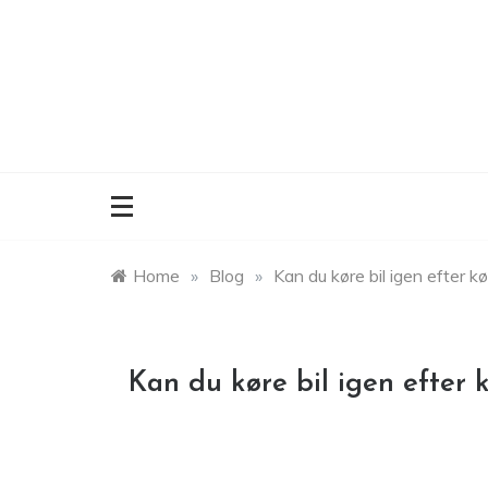
Skip
to
content
Home
»
Blog
»
Kan du køre bil igen efter k
Kan du køre bil igen efter 