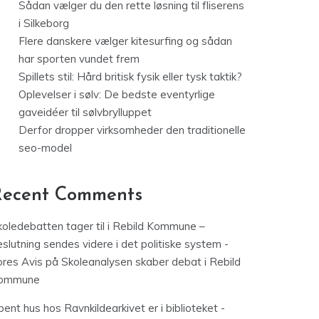
Sådan vælger du den rette løsning til fliserens
i Silkeborg
Flere danskere vælger kitesurfing og sådan
har sporten vundet frem
Spillets stil: Hård britisk fysik eller tysk taktik?
Oplevelser i sølv: De bedste eventyrlige
gaveidéer til sølvbrylluppet
Derfor dropper virksomheder den traditionelle
seo-model
Recent Comments
koledebatten tager til i Rebild Kommune –
slutning sendes videre i det politiske system -
ores Avis
på
Skoleanalysen skaber debat i Rebild
ommune
ent hus hos Ravnkildearkivet er i biblioteket -