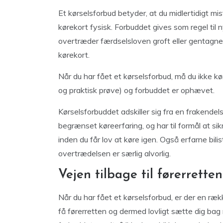
Et kørselsforbud betyder, at du midlertidigt miste
kørekort fysisk. Forbuddet gives som regel til ny
overtræder færdselsloven groft eller gentagne 
kørekort.
Når du har fået et kørselsforbud, må du ikke kø
og praktisk prøve) og forbuddet er ophævet.
Kørselsforbuddet adskiller sig fra en frakendel
begrænset køreerfaring, og har til formål at sik
inden du får lov at køre igen. Også erfarne bilis
overtrædelsen er særlig alvorlig.
Vejen tilbage til førerrette
Når du har fået et kørselsforbud, er der en ræk
få førerretten og dermed lovligt sætte dig bag