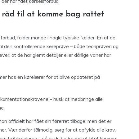
e, der har fået kørselsforbud.
 råd til at komme bag rattet
sforbud, falder mange i nogle typiske fælder. En af de
til den kontrollerende køreprøve – både teoriprøven og
er, at de har glemt detaljer eller dårlige vaner har
mer hos en kørelærer for at blive opdateret på
okumentationskravene – husk at medbringe alle
ne.
an officielt har fået sin førerret tilbage, men det er
ner. Vær derfor tålmodig, sørg for at opfylde alle krav,
 om trafikreglerne – så er du bedre rustet til at komme