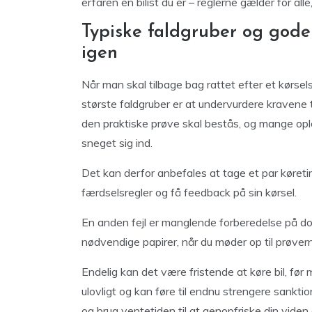
erfaren en bilist du er – reglerne gælder for all
Typiske faldgruber og gode
igen
Når man skal tilbage bag rattet efter et kørsel
største faldgruber er at undervurdere kravene 
den praktiske prøve skal bestås, og mange oplev
sneget sig ind.
Det kan derfor anbefales at tage et par køreti
færdselsregler og få feedback på sin kørsel.
En anden fejl er manglende forberedelse på d
nødvendige papirer, når du møder op til prøver
Endelig kan det være fristende at køre bil, før m
ulovligt og kan føre til endnu strengere sanktio
og brug ventetiden til at genopfriske din viden