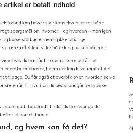
kørselsforbud kan have store konsekvenser for både
urtigt spørgsmål om, hvornår – og hvordan – man igen
ring kørselsforbud er nemlig ikke altid lige
ve kørekortet kan virke både lang og kompliceret.
vide, hvis du har fået – eller risikerer at få – et
bud egentlig indebærer, hvem der kan blive ramt af det,
erret tilbage. Du får også et overblik over, hvordan selve
nkrete råd til, hvordan du bedst undgår de typiske
S
be
vil være godt forberedt, finder du her svar på de
V
t efter et kørselsforbud.
K
bud, og hvem kan få det?
Åb