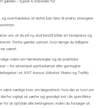
 det gælder – typisk 6 måneder for
, og overtrædelse af dette kan føre til endnu strengere
erretten.
 krav om, at du på ny skal bestå både en teoriprøve og
ørerret. Dette gælder uanset, hvor længe du tidligere
 har været.
endige viden om færdselsregler og de praktiske
elser – for eksempel spirituskørsel eller gentagne
deltagelse i et ANT-kursus (Alkohol, Narko og Trafik),
 være særlige krav om lægeattest, hvis der er tvivl om
derfor vigtigt at sætte sig grundigt ind i de specifikke
ge for at opfylde alle betingelser, inden du forsøger at