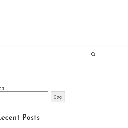
øg
Søg
ecent Posts