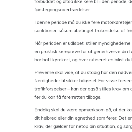
forbuddet og altså ikke køre bil i den periode,
førstegangsovertrædelser.
I denne periode må du ikke føre motorkøretøjer
sanktioner, såsom ubetinget frakendelse af før
Når perioden er udløbet, stiller myndighederne
en praktisk køreprøve for at generhverve din f
har haft kørekort, og hvor rutineret en bilist du
Prøverne skal vise, at du stadig har den nødv
færdigheder til sikker bilkørsel. For visse forse
trafikforseelser – kan der også stilles krav om 
før du kan få førerretten tilbage.
Endelig skal du være opmærksom på, at der kan
dit helbred eller din egnethed som fører. Det er 
krav, der gælder for netop din situation, og sør