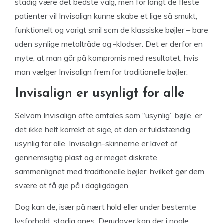
stadig være det bedste valg, men for langt de fleste
patienter vil Invisalign kunne skabe et lige så smukt,
funktionelt og varigt smil som de klassiske bøjler – bare
uden synlige metaltråde og -klodser. Det er derfor en
myte, at man går på kompromis med resultatet, hvis
man vælger Invisalign frem for traditionelle bøjler.
Invisalign er usynligt for alle
Selvom Invisalign ofte omtales som “usynlig” bøjle, er
det ikke helt korrekt at sige, at den er fuldstændig
usynlig for alle. Invisalign-skinnerne er lavet af
gennemsigtig plast og er meget diskrete
sammenlignet med traditionelle bøjler, hvilket gør dem
svære at få øje på i dagligdagen.
Dog kan de, især på nært hold eller under bestemte
lysforhold, stadig anes. Derudover kan der i nogle