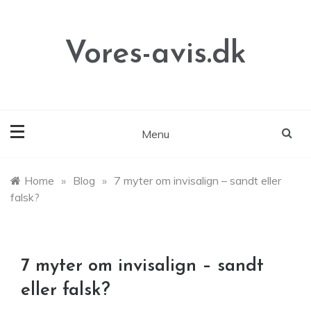
Skip
to
content
Vores-avis.dk
Menu
Home
»
Blog
»
7 myter om invisalign – sandt eller
falsk?
7 myter om invisalign – sandt
eller falsk?