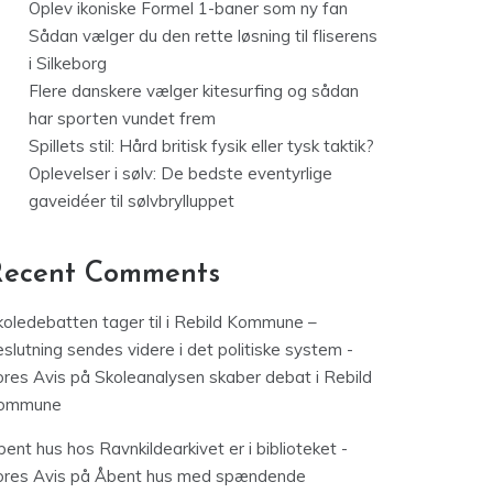
Oplev ikoniske Formel 1-baner som ny fan
Sådan vælger du den rette løsning til fliserens
i Silkeborg
Flere danskere vælger kitesurfing og sådan
har sporten vundet frem
Spillets stil: Hård britisk fysik eller tysk taktik?
Oplevelser i sølv: De bedste eventyrlige
gaveidéer til sølvbrylluppet
Recent Comments
koledebatten tager til i Rebild Kommune –
slutning sendes videre i det politiske system -
ores Avis
på
Skoleanalysen skaber debat i Rebild
ommune
ent hus hos Ravnkildearkivet er i biblioteket -
ores Avis
på
Åbent hus med spændende