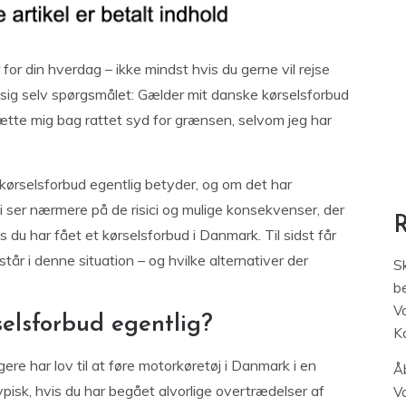
or din hverdag – ikke mindst hvis du gerne vil rejse
r sig selv spørgsmålet: Gælder mit danske kørselsforbud
 sætte mig bag rattet syd for grænsen, selvom jeg har
 kørselsforbud egentlig betyder, og om det har
. Vi ser nærmere på de risici og mulige konsekvenser, der
 du har fået et kørselsforbud i Danmark. Til sidst får
står i denne situation – og hvilke alternativer der
S
be
V
elsforbud egentlig?
K
ere har lov til at føre motorkøretøj i Danmark i en
Åb
isk, hvis du har begået alvorlige overtrædelser af
V