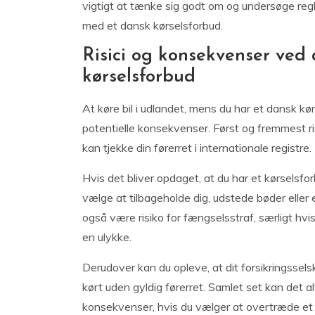
vigtigt at tænke sig godt om og undersøge regl
med et dansk kørselsforbud.
Risici og konsekvenser ved
kørselsforbud
At køre bil i udlandet, mens du har et dansk kør
potentielle konsekvenser. Først og fremmest risi
kan tjekke din førerret i internationale registre.
Hvis det bliver opdaget, at du har et kørsels
vælge at tilbageholde dig, udstede bøder eller 
også være risiko for fængselsstraf, særligt hvi
en ulykke.
Derudover kan du opleve, at dit forsikringssels
kørt uden gyldig førerret. Samlet set kan det a
konsekvenser, hvis du vælger at overtræde et 