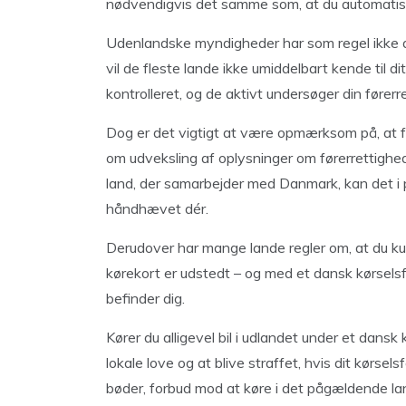
nødvendigvis det samme som, at du automatisk m
Udenlandske myndigheder har som regel ikke a
vil de fleste lande ikke umiddelbart kende til d
kontrolleret, og de aktivt undersøger din førerr
Dog er det vigtigt at være opmærksom på, at f
om udveksling af oplysninger om førerrettighede
land, der samarbejder med Danmark, kan det i p
håndhævet dér.
Derudover har mange lande regler om, at du kun m
kørekort er udstedt – og med et dansk kørselsfor
befinder dig.
Kører du alligevel bil i udlandet under et dansk
lokale love og at blive straffet, hvis dit kørsel
bøder, forbud mod at køre i det pågældende land