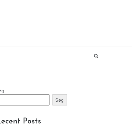
øg
Søg
ecent Posts