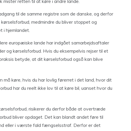
ister retten til at køre i andre lande.
dgang til de samme registre som de danske, og derfor
it kørselsforbud, medmindre du bliver stoppet og
et i hjemlandet.
lere europæiske lande har indgået samarbejdsaftaler
r og kørselsforbud. Hvis du eksempelvis rejser til et
raksis betyde, at dit kørselsforbud også kan blive
å køre, hvis du har lovlig førerret i det land, hvor dit
bud har du reelt ikke lov til at køre bil, uanset hvor du
 kørselsforbud, risikerer du derfor både at overtræde
sforbud bliver opdaget. Det kan blandt andet føre til
 eller i værste fald fængselsstraf. Derfor er det