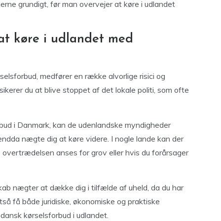
erne grundigt, før man overvejer at køre i udlandet
 at køre i udlandet med
selsforbud, medfører en række alvorlige risici og
kerer du at blive stoppet af det lokale politi, som ofte
forbud i Danmark, kan de udenlandske myndigheder
endda nægte dig at køre videre. I nogle lande kan der
s overtrædelsen anses for grov eller hvis du forårsager
kab nægter at dække dig i tilfælde af uheld, da du har
ltså få både juridiske, økonomiske og praktiske
dansk kørselsforbud i udlandet.