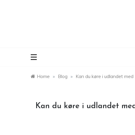
Skip
to
content
Home
»
Blog
»
Kan du køre i udlandet med
Kan du køre i udlandet med