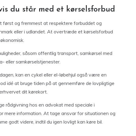
vis du står med et kørselsforbud
igt først og fremmest at respektere forbuddet og
nmark eller i udlandet. At overtræde et kørselsforbud
g økonomisk.
muligheder, såsom offentlig transport, samkørsel med
xa- eller samkørselstjenester.
dagen, kan en cykel eller el-løbehjul også være en
od idé at bruge tiden på at gennemføre de lovpligtige
erhvervet dit kørekort.
søge rådgivning hos en advokat med speciale i
or mere information. At tage ansvar for situationen og
me godt videre, indtil du igen lovligt kan køre bil.