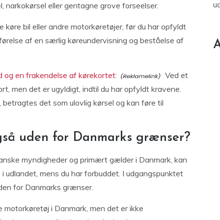
u
, narkokørsel eller gentagne grove forseelser.
e køre bil eller andre motorkøretøjer, før du har opfyldt
ørelse af en særlig køreundervisning og beståelse af
A
d og en frakendelse af kørekortet:
Ved et
ort, men det er ugyldigt, indtil du har opfyldt kravene.
, betragtes det som ulovlig kørsel og kan føre til
også uden for Danmarks grænser?
danske myndigheder og primært gælder i Danmark, kan
 i udlandet, mens du har forbuddet. I udgangspunktet
inden for Danmarks grænser.
re motorkøretøj i Danmark, men det er ikke