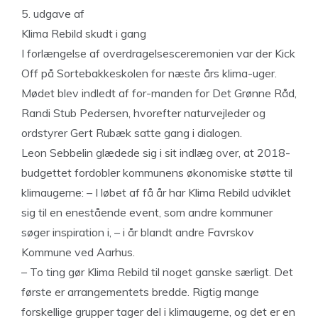
5. udgave af
Klima Rebild skudt i gang
I forlængelse af overdragelsesceremonien var der Kick
Off på Sortebakkeskolen for næste års klima-uger.
Mødet blev indledt af for-manden for Det Grønne Råd,
Randi Stub Pedersen, hvorefter naturvejleder og
ordstyrer Gert Rubæk satte gang i dialogen.
Leon Sebbelin glædede sig i sit indlæg over, at 2018-
budgettet fordobler kommunens økonomiske støtte til
klimaugerne: – I løbet af få år har Klima Rebild udviklet
sig til en enestående event, som andre kommuner
søger inspiration i, – i år blandt andre Favrskov
Kommune ved Aarhus.
– To ting gør Klima Rebild til noget ganske særligt. Det
første er arrangementets bredde. Rigtig mange
forskellige grupper tager del i klimaugerne, og det er en