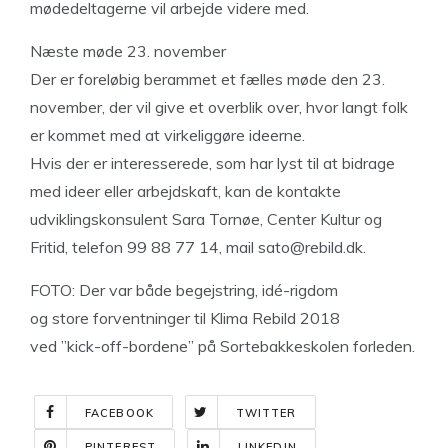
mødedeltagerne vil arbejde videre med.
Næste møde 23. november
Der er foreløbig berammet et fælles møde den 23.
november, der vil give et overblik over, hvor langt folk
er kommet med at virkeliggøre ideerne.
Hvis der er interesserede, som har lyst til at bidrage
med ideer eller arbejdskaft, kan de kontakte
udviklingskonsulent Sara Tornøe, Center Kultur og
Fritid, telefon 99 88 77 14, mail
sato@rebild.dk
.
FOTO: Der var både begejstring, idé-rigdom
og store forventninger til Klima Rebild 2018
ved ”kick-off-bordene” på Sortebakkeskolen forleden.
FACEBOOK
TWITTER
PINTEREST
LINKEDIN