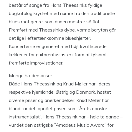
består af sange fra Hans Theessinks fyldige
bagkatalog krydret med numre fra den traditionelle
blues root genre, som duoen mestrer så flot.
Fremført med Theessinks dybe, varme baryton går
det lige i eftertænksomme blueshjerter.
Koncerterne er garneret med højt kvalificerede
lækkerier for guitarentusiaster i form af følsomt
fremførte improvisationer.
Mange hæderspriser
Både Hans Theessink og Knud Møller har i deres
respektive hjemlande, Østrig og Danmark, høstet
diverse priser og anerkendelser. Knud Møller har,
blandt andet, opnået prisen som ”Årets danske
instrumentalist”. Hans Theessink har – hele to gange –
vundet den østrigske ”Amadeus Music Award” for