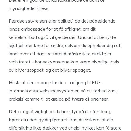
Det er en god idé at kontakte både de danske
myndigheder (f.eks.
Færdselsstyrelsen eller politiet) og det pågældende
lands ambassade for at få afklaret, om dit
kørselsforbud også vil gælde der. Undlad at benytte
lejet bil eller køre for andre, selvom du opholder dig i et
land, hvor dit danske forbud måske ikke direkte er
registreret – konsekvenserne kan være alvorlige, hvis
du bliver stoppet, og det bliver opdaget.
Husk, at der i mange lande er adgang til EU’s
informationsudvekslingssystemer, så dit forbud kan i
praksis komme til at gælde på tværs af grænser.
Det er også vigtigt, at du har styr på din forsikring:
Kører du uden gyldig førerret, kan du risikere, at din
bilforsikring ikke dækker ved uheld, hvilket kan få store