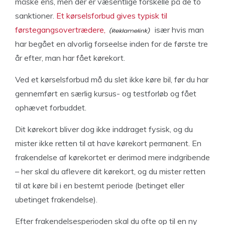
måske ens, men der er væsentlige forskelle på de to
sanktioner.
Et kørselsforbud gives typisk til
førstegangsovertrædere,
især hvis man
har begået en alvorlig forseelse inden for de første tre
år efter, man har fået kørekort.
Ved et kørselsforbud må du slet ikke køre bil, før du har
gennemført en særlig kursus- og testforløb og fået
ophævet forbuddet.
Dit kørekort bliver dog ikke inddraget fysisk, og du
mister ikke retten til at have kørekort permanent. En
frakendelse af kørekortet er derimod mere indgribende
– her skal du aflevere dit kørekort, og du mister retten
til at køre bil i en bestemt periode (betinget eller
ubetinget frakendelse).
Efter frakendelsesperioden skal du ofte op til en ny