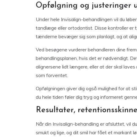
Opfølgning og justeringer 
Under hele Invisalign-behandlingen vil du løben
tandlæge eller ortodontist. Disse kontroller er ty
tænderne bevæger sig som planlagt, og at alig
Ved besøgene vurderer behandleren dine fremsk
behandlingsplanen, hvis det er nødvendigt. Det
alignersene lidt længere, eller at der skal laves
som forventet.
Opfølgningen giver dig også mulighed for at stil
du hele tiden føler dig tryg og informeret genn
Resultater, retentionsskinn
Når din Invisalign-behandling er afsluttet, vil 
smukt og lige, og dit smil har fået et markant lø