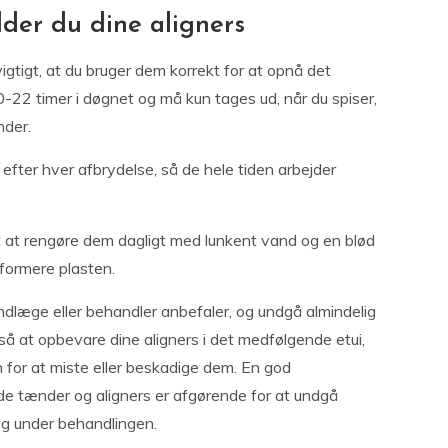
der du dine aligners
vigtigt, at du bruger dem korrekt for at opnå det
0-22 timer i døgnet og må kun tages ud, når du spiser,
nder.
 efter hver afbrydelse, så de hele tiden arbejder
et at rengøre dem dagligt med lunkent vand og en blød
formere plasten.
ndlæge eller behandler anbefaler, og undgå almindelig
så at opbevare dine aligners i det medfølgende etui,
n for at miste eller beskadige dem. En god
e tænder og aligners er afgørende for at undgå
ng under behandlingen.