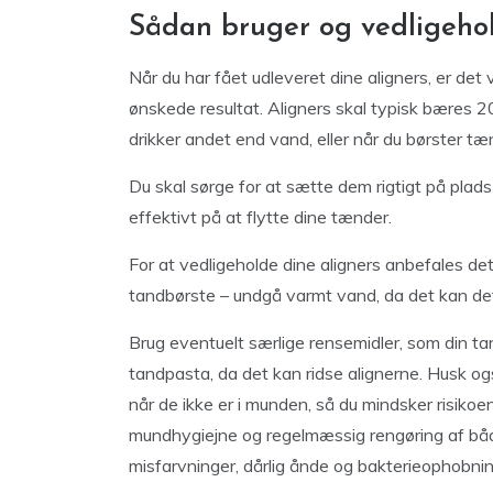
Sådan bruger og vedligehol
Når du har fået udleveret dine aligners, er det 
ønskede resultat. Aligners skal typisk bæres 2
drikker andet end vand, eller når du børster tæ
Du skal sørge for at sætte dem rigtigt på plads
effektivt på at flytte dine tænder.
For at vedligeholde dine aligners anbefales d
tandbørste – undgå varmt vand, da det kan de
Brug eventuelt særlige rensemidler, som din ta
tandpasta, da det kan ridse alignerne. Husk og
når de ikke er i munden, så du mindsker risikoe
mundhygiejne og regelmæssig rengøring af båd
misfarvninger, dårlig ånde og bakterieophobni