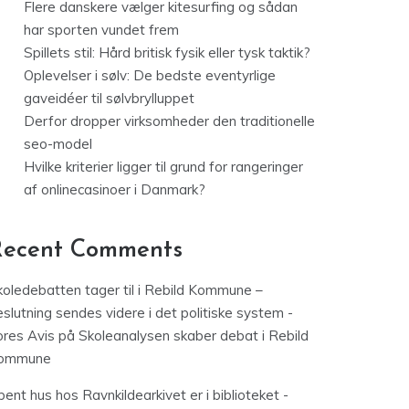
Flere danskere vælger kitesurfing og sådan
har sporten vundet frem
Spillets stil: Hård britisk fysik eller tysk taktik?
Oplevelser i sølv: De bedste eventyrlige
gaveidéer til sølvbrylluppet
Derfor dropper virksomheder den traditionelle
seo-model
Hvilke kriterier ligger til grund for rangeringer
af onlinecasinoer i Danmark?
Recent Comments
koledebatten tager til i Rebild Kommune –
slutning sendes videre i det politiske system -
ores Avis
på
Skoleanalysen skaber debat i Rebild
ommune
ent hus hos Ravnkildearkivet er i biblioteket -