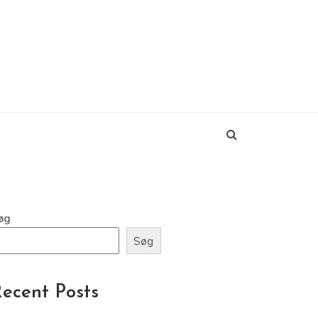
øg
Søg
ecent Posts