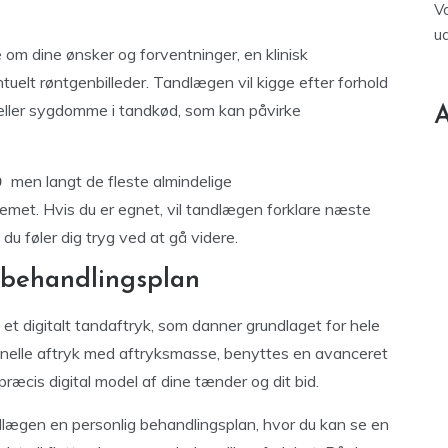
V
u
om dine ønsker og forventninger, en klinisk
elt røntgenbilleder. Tandlægen vil kigge efter forhold
 eller sygdomme i tandkød, som kan påvirke
A
men langt de fleste almindelige
emet. Hvis du er egnet, vil tandlægen forklare næste
du føler dig tryg ved at gå videre.
 behandlingsplan
et digitalt tandaftryk, som danner grundlaget for hele
tionelle aftryk med aftryksmasse, benyttes en avanceret
præcis digital model af dine tænder og dit bid.
dlægen en personlig behandlingsplan, hvor du kan se en