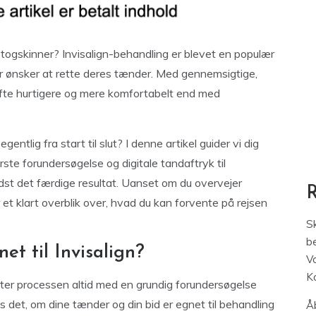
ogskinner? Invisalign-behandling er blevet en populær
er ønsker at rette deres tænder. Med gennemsigtige,
– ofte hurtigere og mere komfortabelt end med
ntlig fra start til slut? I denne artikel guider vi dig
rste forundersøgelse og digitale tandaftryk til
ndst det færdige resultat. Uanset om du overvejer
r et klart overblik over, hvad du kan forvente på rejsen
S
be
et til Invisalign?
V
K
rter processen altid med en grundig forundersøgelse
s det, om dine tænder og din bid er egnet til behandling
Åb