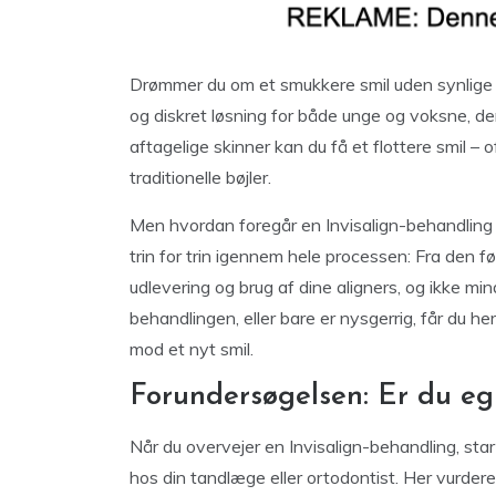
Drømmer du om et smukkere smil uden synlige t
og diskret løsning for både unge og voksne, d
aftagelige skinner kan du få et flottere smil 
traditionelle bøjler.
Men hvordan foregår en Invisalign-behandling ege
trin for trin igennem hele processen: Fra den fø
udlevering og brug af dine aligners, og ikke mi
behandlingen, eller bare er nysgerrig, får du he
mod et nyt smil.
Forundersøgelsen: Er du egn
Når du overvejer en Invisalign-behandling, sta
hos din tandlæge eller ortodontist. Her vurdere