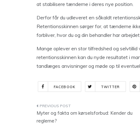
at stabilisere tænderne i deres nye position.
Derfor får du udleveret en såkaldt retentionss
Retentionsskinnen sørger for, at tænderne ikke 
forbliver, hvor du og din behandler har arbejdet 
Mange oplever en stor tilfredshed og selvtillid
retentionsskin­nen kan du nyde resultatet i man
tandlæges anvisninger og møde op til eventuelle
FACEBOOK
TWITTER
Indlægsnavigation
Myter og fakta om kørselsforbud: Kender du
reglerne?