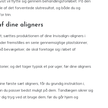
vist vil flytte sig gennem behandlingsforløbet. På den
lede af det forventede slutresultat, og både du og
r trin.
af dine aligners
, sættes produktionen af dine Invisalign-aligners i
der fremstilles en serie gennemsigtige plastskinner,
å bevægelser, de skal foretage sig i løbet af
rier, og det tager typisk et par uger, før dine aligners
 første sæt aligners, får du grundig instruktion i,
n du passer bedst muligt på dem. Tandlægen sikrer sig
r dig tryg ved at bruge dem, før du går hjem og