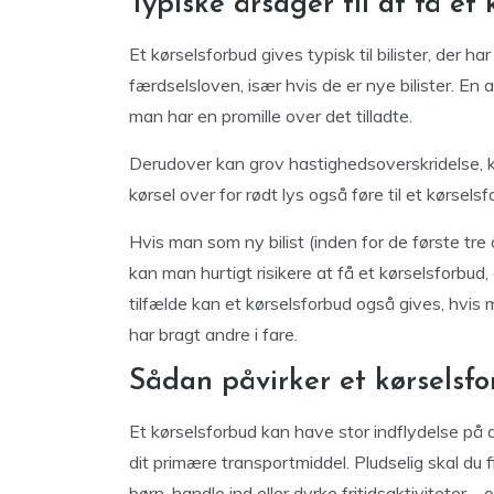
Typiske årsager til at få et
Et kørselsforbud gives typisk til bilister, der 
færdselsloven, især hvis de er nye bilister. En 
man har en promille over det tilladte.
Derudover kan grov hastighedsoverskridelse, kør
kørsel over for rødt lys også føre til et kørselsf
Hvis man som ny bilist (inden for de første tre 
kan man hurtigt risikere at få et kørselsforbud
tilfælde kan et kørselsforbud også gives, hvis m
har bragt andre i fare.
Sådan påvirker et kørselsf
Et kørselsforbud kan have stor indflydelse på di
dit primære transportmiddel. Pludselig skal du
børn, handle ind eller dyrke fritidsaktiviteter 