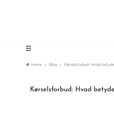
Skip
to
content
Home
»
Blog
»
Kørselsforbud: Hvad betyder
Kørselsforbud: Hvad betyde