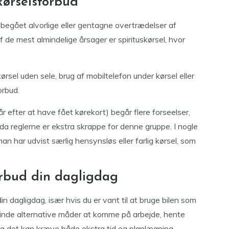
 kørselsforbud
har begået alvorlige eller gentagne overtrædelser af
af de mest almindelige årsager er spirituskørsel, hvor
sel uden sele, brug af mobiltelefon under kørsel eller
orbud.
år efter at have fået kørekort) begår flere forseelser,
, da reglerne er ekstra skrappe for denne gruppe. I nogle
an har udvist særlig hensynsløs eller farlig kørsel, som
orbud din dagligdag
n dagligdag, især hvis du er vant til at bruge bilen som
 finde alternative måder at komme på arbejde, hente
– og det kan kræve både ekstra tid og planlægning.