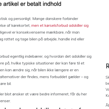
tisk og personligt. Mange danskere forbinder
else af kørekortet,
men et kørselsforbud adskiller sig
 Alligevel er konsekvenserne mærkbare, når man
ag rattet og tage bilen på arbejde, handle ind eller
forbud egentlig indebærer, og hvordan det adskiller sig
e på, hvilke typiske situationer der kan føre til et
n kan ændre sig, når bilen ikke længere er en
e alternativer der findes, mens forbuddet gælder – og
S
øre bil.
be
V
ler blot ønsker at være bedre informeret, får du her
K
venser.
Åb