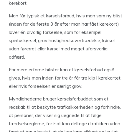
kørekort.
Man får typisk et kørselsforbud, hvis man som ny bilist
(inden for de første 3 år efter man har fået kørekort)
laver én alvorlig forseelse, som for eksempel
spirituskørsel, grov hastighedsovertrædelse, kørsel
uden førerret eller kørsel med meget uforsvarlig
adfærd.
For mere erfarne bilister kan et kørselsforbud også
gives, hvis man inden for tre år får tre klip i kørekortet,
eller hvis forseelsen er særligt grov.
Myndighederne bruger kørselsforbuddet som et
redskab til at beskytte trafiksikkerheden og forhindre,
at personer, der viser sig uegnede til at følge
færdselsreglerne, fortsat kan deltage i trafikken uden
først at have bevist, at de kan køre sikkert og lovligt.