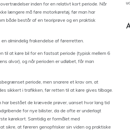
u
overtrædelser inden for en relativt kort periode. Når
ikke længere må føre motorkøretøj, før man har
m både består af en teoriprøve og en praktisk
A
a en almindelig frakendelse af førerretten.
 til at køre bil for en fastsat periode (typisk mellem 6
ns alvor), og når perioden er udløbet, får man
idsbegrænset periode, men snarere et krav om, at
ikkert i trafikken, før retten til at køre gives tilbage.
 har bestået de krævede prøver, uanset hvor lang tid
dgribende for nye bilister, da de ofte er underlagt
ørste kørekort. Samtidig er formålet med
t sikre, at føreren genopfrisker sin viden og praktiske