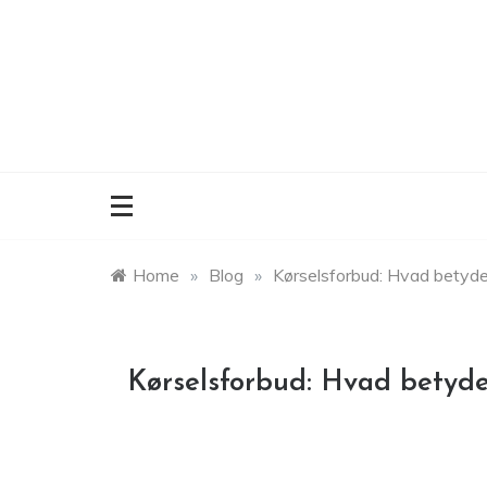
Skip
to
content
Home
»
Blog
»
Kørselsforbud: Hvad betyder
Kørselsforbud: Hvad betyde