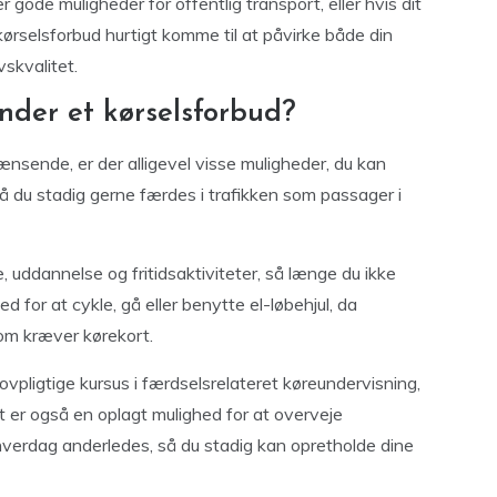
er gode muligheder for offentlig transport, eller hvis dit
kørselsforbud hurtigt komme til at påvirke både din
vskvalitet.
nder et kørselsforbud?
nsende, er der alligevel visse muligheder, du kan
å du stadig gerne færdes i trafikken som passager i
, uddannelse og fritidsaktiviteter, så længe du ikke
d for at cykle, gå eller benytte el-løbehjul, da
om kræver kørekort.
ovpligtige kursus i færdselsrelateret køreundervisning,
et er også en oplagt mulighed for at overveje
hverdag anderledes, så du stadig kan opretholde dine