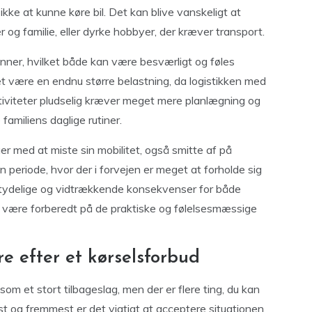
ikke at kunne køre bil. Det kan blive vanskeligt at
og familie, eller dyrke hobbyer, der kræver transport.
nner, hvilket både kan være besværligt og føles
t være en endnu større belastning, da logistikken med
saktiviteter pludselig kræver meget mere planlægning og
amiliens daglige rutiner.
ger med at miste sin mobilitet, også smitte af på
n periode, hvor der i forvejen er meget at forholde sig
e betydelige og vidtrækkende konsekvenser for både
gt at være forberedt på de praktiske og følelsesmæssige
e efter et kørselsforbud
som et stort tilbageslag, men der er flere ting, du kan
t og fremmest er det vigtigt at acceptere situationen