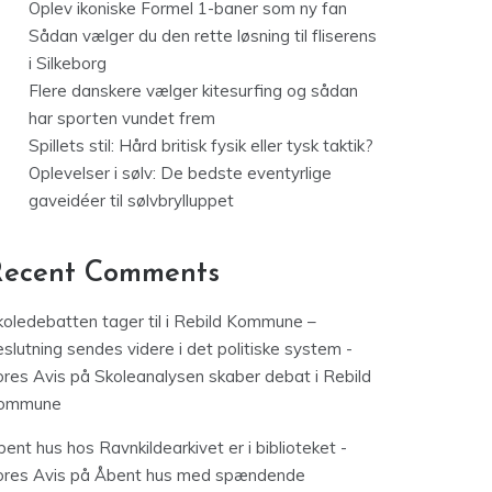
Oplev ikoniske Formel 1-baner som ny fan
Sådan vælger du den rette løsning til fliserens
i Silkeborg
Flere danskere vælger kitesurfing og sådan
har sporten vundet frem
Spillets stil: Hård britisk fysik eller tysk taktik?
Oplevelser i sølv: De bedste eventyrlige
gaveidéer til sølvbrylluppet
Recent Comments
koledebatten tager til i Rebild Kommune –
slutning sendes videre i det politiske system -
ores Avis
på
Skoleanalysen skaber debat i Rebild
ommune
ent hus hos Ravnkildearkivet er i biblioteket -
ores Avis
på
Åbent hus med spændende