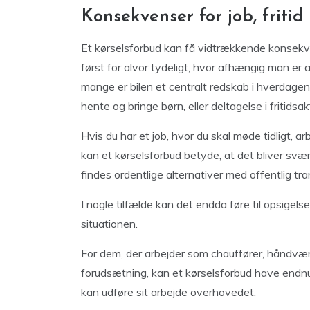
Konsekvenser for job, fritid 
Et kørselsforbud kan få vidtrækkende konsekvense
først for alvor tydeligt, hvor afhængig man er 
mange er bilen et centralt redskab i hverdagen,
hente og bringe børn, eller deltagelse i fritidsakt
Hvis du har et job, hvor du skal møde tidligt, a
kan et kørselsforbud betyde, at det bliver svært
findes ordentlige alternativer med offentlig tra
I nogle tilfælde kan det endda føre til opsigelse
situationen.
For dem, der arbejder som chauffører, håndværk
forudsætning, kan et kørselsforbud have endnu
kan udføre sit arbejde overhovedet.