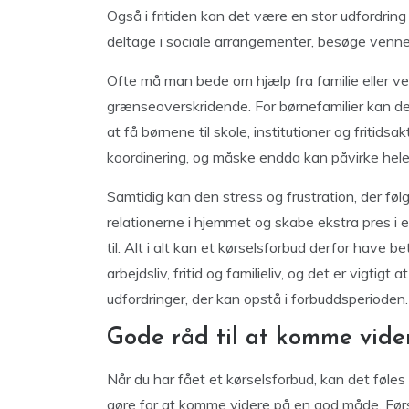
Også i fritiden kan det være en stor udfordring 
deltage i sociale arrangementer, besøge venner 
Ofte må man bede om hjælp fra familie eller ve
grænseoverskridende. For børnefamilier kan de
at få børnene til skole, institutioner og fritid
koordinering, og måske endda kan påvirke hele f
Samtidig kan den stress og frustration, der føl
relationerne i hjemmet og skabe ekstra pres i e
til. Alt i alt kan et kørselsforbud derfor hav
arbejdsliv, fritid og familieliv, og det er vigti
udfordringer, der kan opstå i forbuddsperioden.
Gode råd til at komme vider
Når du har fået et kørselsforbud, kan det føles 
gøre for at komme videre på en god måde. Førs