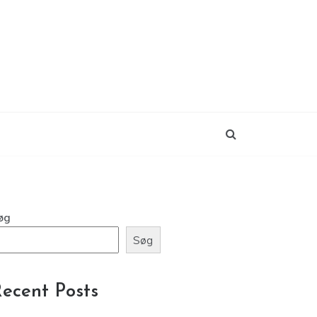
øg
Søg
ecent Posts