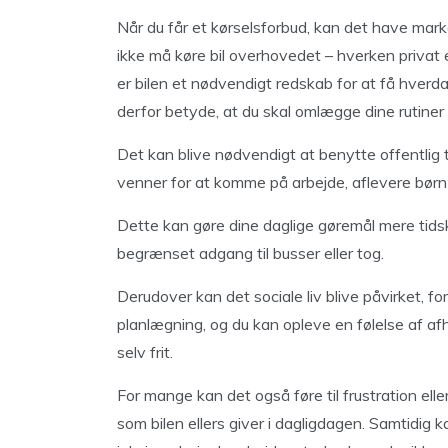
Når du får et kørselsforbud, kan det have marka
ikke må køre bil overhovedet – hverken privat 
er bilen et nødvendigt redskab for at få hver
derfor betyde, at du skal omlægge dine rutiner 
Det kan blive nødvendigt at benytte offentlig t
venner for at komme på arbejde, aflevere børn e
Dette kan gøre dine daglige gøremål mere tids
begrænset adgang til busser eller tog.
Derudover kan det sociale liv blive påvirket, f
planlægning, og du kan opleve en følelse af a
selv frit.
For mange kan det også føre til frustration eller
som bilen ellers giver i dagligdagen. Samtidig k