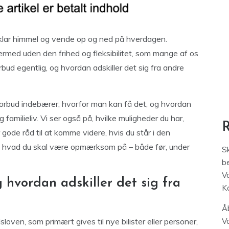
 klar himmel og vende op og ned på hverdagen.
dermed uden den frihed og fleksibilitet, som mange af os
bud egentlig, og hvordan adskiller det sig fra andre
lsforbud indebærer, hvorfor man kan få det, og hvordan
g familieliv. Vi ser også på, hvilke muligheder du har,
r gode råd til at komme videre, hvis du står i den
på, hvad du skal være opmærksom på – både før, under
S
be
V
 hvordan adskiller det sig fra
K
Åb
sloven, som primært gives til nye bilister eller personer,
V