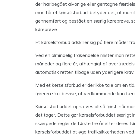
der har begået alvorlige eller gentagne færdels
man får et kørselsforbud, betyder det, at man 
gennemført og bestået en særlig køreprøve, so
køreprøve.
Et kørselsforbud adskiller sig på flere måder fr
Ved en almindelig frakendelse mister man retten
måneder og flere år, afhængigt af overtrædelse
automatisk retten tilbage uden yderligere krav.
Med et kørselsforbud er der ikke tale om en t
føreren skal bevise, at vedkommende kan færdes s
Kørselsforbuddet ophæves altså først, når man
det tager. Dette gør kørselsforbuddet særligt in
skærpede regler de første tre år efter deres f
kørselsforbuddet at øge trafiksikkerheden ved a