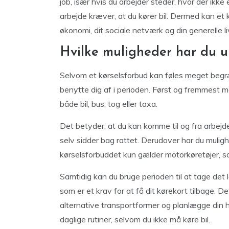
job, især hvis du arbejder steder, hvor der ikke 
arbejde kræver, at du kører bil. Dermed kan et 
økonomi, dit sociale netværk og din generelle li
Hvilke muligheder har du u
Selvom et kørselsforbud kan føles meget begræ
benytte dig af i perioden. Først og fremmest m
både bil, bus, tog eller taxa.
Det betyder, at du kan komme til og fra arbejde
selv sidder bag rattet. Derudover har du mulighe
kørselsforbuddet kun gælder motorkøretøjer, s
Samtidig kan du bruge perioden til at tage det l
som er et krav for at få dit kørekort tilbage. D
alternative transportformer og planlægge din 
daglige rutiner, selvom du ikke må køre bil.