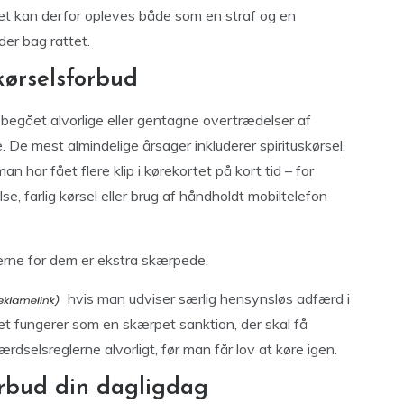
Det kan derfor opleves både som en straf og en
der bag rattet.
 kørselsforbud
har begået alvorlige eller gentagne overtrædelser af
. De mest almindelige årsager inkluderer spirituskørsel,
an har fået flere klip i kørekortet på kort tid – for
 farlig kørsel eller brug af håndholdt mobiltelefon
lerne for dem er ekstra skærpede.
hvis man udviser særlig hensynsløs adfærd i
det fungerer som en skærpet sanktion, der skal få
rdselsreglerne alvorligt, før man får lov at køre igen.
orbud din dagligdag