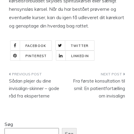
kørselsforbuddet skyldes spirituskørsel eller særligt
hensynsløs kørsel. Når du har bestået prøverne og
eventuelle kurser, kan du igen få udleveret dit kørekort
og genoptage din hverdag bag rattet.
FACEBOOK
TWITTER
PINTEREST
LINKEDIN
Indlægsnavigation
Sådan plejer du dine
Fra første konsultation til
invisalign-skinner – gode
smil: En patientfortælling
råd fra eksperterne
om invisalign
Søg
Søg