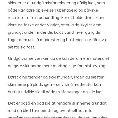
skinner er at undgå misfarvninger og dårlig lugt, som
både kan gøre oplevelsen ubehagelig og påvirke
resultatet af din behandling. For at holde dine skinner
klare og friske er det vigtigt, at du altid skyller dem
grundigt under rindende, koldt vand, hver gang du
tager dem ud, så madrester og bakterier ikke får lov at
sætte sig fast.
Undgå varme væsker, da de kan deformere materialet
og gøre skinnerne mere modtagelige for misfarvning.
Børst dine tænder og skyl munden, inden du sætter
skinnerne på plads igen – selv små madrester kan
hurtigt udvikle sig til både misfarvninger og ilde lugt.
Det er også en god idé at rengøre skinnerne grundigt
med en blød tandbørste og eventuelt lidt mild,
uparfumeret sæbe (aldrig tandpasta, da det kan ridse