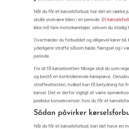
Når du får et kørselsforbud, har det en række 
skulle undvære bilen i en periode.
Et kørselsfor
ikke må føre motorkøretøjer, selvom du stadig ha
Overtræder du forbuddet og alligevel kører bil,
yderligere straffe såsom bøde, fængsel og i væ
periode.
For at få kørselsretten tilbage skal du som re
og bestå en kontrollerende køreprøve. Derudover
straffeattesten, hvilket kan få betydning for f
kørsel. Det er derfor vigtigt at være opmærk
juridiske konsekvenser, hvis du får et kørselsfo
Sådan påvirker kørselsforb
Når du får et kørselsforbud, kan det have en m