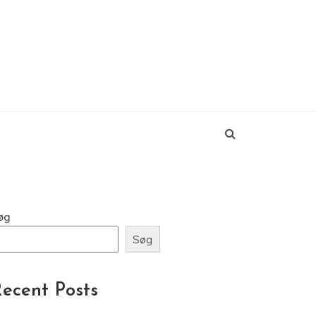
øg
Søg
ecent Posts