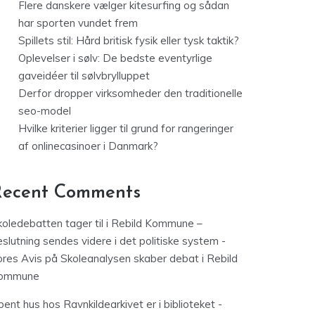
Flere danskere vælger kitesurfing og sådan
har sporten vundet frem
Spillets stil: Hård britisk fysik eller tysk taktik?
Oplevelser i sølv: De bedste eventyrlige
gaveidéer til sølvbrylluppet
Derfor dropper virksomheder den traditionelle
seo-model
Hvilke kriterier ligger til grund for rangeringer
af onlinecasinoer i Danmark?
Recent Comments
koledebatten tager til i Rebild Kommune –
slutning sendes videre i det politiske system -
ores Avis
på
Skoleanalysen skaber debat i Rebild
ommune
ent hus hos Ravnkildearkivet er i biblioteket -