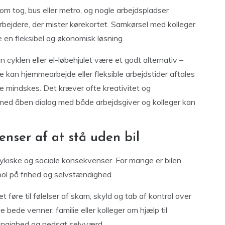
m tog, bus eller metro, og nogle arbejdspladser
darbejdere, der mister kørekortet. Samkørsel med kolleger
 en fleksibel og økonomisk løsning.
 cyklen eller el-løbehjulet være et godt alternativ –
lde kan hjemmearbejde eller fleksible arbejdstider aftales
e mindskes. Det kræver ofte kreativitet og
med åben dialog med både arbejdsgiver og kolleger kan
enser af at stå uden bil
psykiske og sociale konsekvenser. For mange er bilen
bol på frihed og selvstændighed.
 føre til følelser af skam, skyld og tab af kontrol over
e bede venner, familie eller kolleger om hjælp til
hængighed og nedsat selvværd.