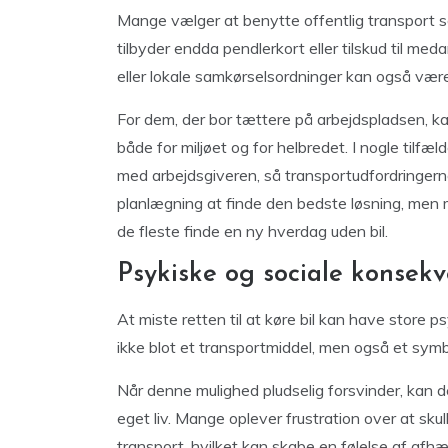
Mange vælger at benytte offentlig transport so
tilbyder endda pendlerkort eller tilskud til me
eller lokale samkørselsordninger kan også være
For dem, der bor tættere på arbejdspladsen, kan
både for miljøet og for helbredet. I nogle tilfæ
med arbejdsgiveren, så transportudfordringern
planlægning at finde den bedste løsning, men 
de fleste finde en ny hverdag uden bil.
Psykiske og sociale konsekv
At miste retten til at køre bil kan have store 
ikke blot et transportmiddel, men også et sym
Når denne mulighed pludselig forsvinder, kan det
eget liv. Mange oplever frustration over at skull
transport, hvilket kan skabe en følelse af af