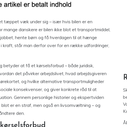
et tæppet væk under sig – især hvis bilen er en
or mange danskere er bilen ikke blot et transportmiddel,
jobbet, hente børn og få hverdagen til at hænge
 kraft, står man derfor over for en række udfordringer,
g betyder at få et kørselsforbud – både juridisk,
vordan det påvirker arbejdslivet, hvad arbejdsgiveren
kørekortet, og hvilke alternative transportmuligheder
sociale konsekvenser, og giver konkrete råd til at
S
uation. Gennem personlige historier og ekspertviden
be
V
ke blot er en straf, men også en livsomvæltning – og
K
åndtere den.
Åb
 kørselsforbud