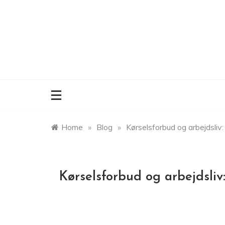
Skip
to
content
Home
»
Blog
»
Kørselsforbud og arbejdsliv: 
Kørselsforbud og arbejdsliv: