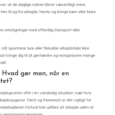
ver, at de daglige rutiner bliver væsentligt mere
en til og fra arbejde, hente og bringe børn eller klare
re omstigninger med offentlig transport eller
 når spontane ture eller fleksible arbejdstider ikke
bud tvinge dig til at gentænke og reorganisere mange
alt.
: Hvad gør man, når en
tet?
ejdsgiveren ofte i en vanskelig situation, især hvis
bejdsopgaver. Først og fremmest er det vigtigt for
medarbejderen fortsat kan udføre sit arbejde uden at
ller permanente løsninger.