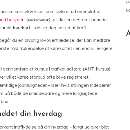
V
u
juridiske konsekvenser, som rækker ud over blot at
bud betyder,
at du i en bestemt periode
r dit kørekort – det er dog sat ud af kraft.
A
 begår du en alvorlig lovovertrædelse, der kan medføre
rste fald frakendelse af kørekortet i en endnu længere
gel gennemføre et kursus i trafikal adfærd (ANT-kursus)
 vil et kørselsforbud ofte blive registreret i
remtidige jobmuligheder – især hvis stillingen indebærer
som på både de umiddelbare og mere langsigtede
rbud.
uddet din hverdag
arkant indflydelse på din hverdag – langt ud over blot