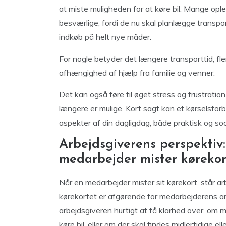
at miste muligheden for at køre bil. Mange ople
besværlige, fordi de nu skal planlægge transport
indkøb på helt nye måder.
For nogle betyder det længere transporttid, fle
afhængighed af hjælp fra familie og venner.
Det kan også føre til øget stress og frustration,
længere er mulige. Kort sagt kan et kørselsfor
aspekter af din dagligdag, både praktisk og soci
Arbejdsgiverens perspektiv
medarbejder mister kørekor
Når en medarbejder mister sit kørekort, står arb
kørekortet er afgørende for medarbejderens ar
arbejdsgiveren hurtigt at få klarhed over, om 
køre bil, eller om der skal findes midlertidige e