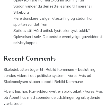
Oplev ikoniske Formel 1-baner som ny fan
Sådan vælger du den rette løsning til fliserens i
Silkeborg
Flere danskere vælger kitesurfing og sådan har
sporten vundet frem
Spillets stil: Hård britisk fysik eller tysk taktik?
Oplevelser i sølv: De bedste eventyrlige gaveidéer til
sølvbrylluppet
Recent Comments
Skoledebatten tager til i Rebild Kommune – beslutning
sendes videre i det politiske system - Vores Avis
på
Skoleanalysen skaber debat i Rebild Kommune
Åbent hus hos Ravnkildearkivet er i biblioteket - Vores Avis
på
Åbent hus med spændende udstillinger og arbejdende
værksteder